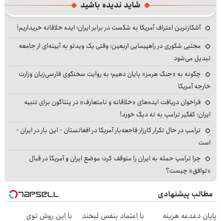
شاید ندیده باشید
آشکارترین اعتراف آمریکا به شکست در برابر ایران؛ ایده خلاقانه خریداریم!
مجتبی شکوری در راهپیمایی اربعین؛ وقتی یک ویدئو به آیینه‌ای از جامعه
تبدیل می‌شود
چگونه به «جنگ هرمز» پایان دهیم؛ به روایت سخنگوی فارسی‌زبان وزارت
خارجه آمریکا
فراخوان دریافت ایده‌های «خلاقانه و نامتعارف» در پنتاگون برای تنبیه
ایران؛ کفگیر ترامپ به ته دیگ خورد!
ترامپ در حال تکرار کارزار فاجعه‌بار آمریکا در افغانستان - این بار در ایران -
است
چرا ترامپ حمله به ایران را متوقف کرد؛ موضع ایران و آمریکا در قبال
«توافق» چیست؟
مطالب پیشنهادی
پایان دغدغه هزینه
با اعتماد بنفس لبخند
با این روش توی