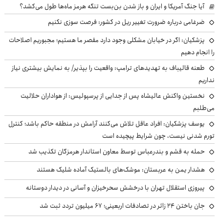
آیا جنگ آمریکا و ایران و باز شدن بن‌بست تنگه هرمز ماه‌ها طول می‌کشد؟
ضرغامی درباره ضرورت تغییر ریل در کشور: فرصت سوزی نکنیم
پزشکیان: اگر در خیابان مشکلی وجود دارد مقصر ما هستیم؛ مجبوریم اصلاحات
را انجام دهیم
طعنه قالیباف به تهدیدهای ترامپ: واقعیت را بپذیر/ به نمایش بیشتری نیاز
نداریم
نخستین واکنش عالیشاه پس از جدایی از پرسپولیس: از هواداران حلالیت
می‌طلبم
یوسف پزشکیان: افراد عاقل تلاش می‌کنند آرامش در منطقه حاکم باشد؛ کنترل
تورم شدنی نیست، چون شرایط پیچیده است
حمله به قشم و بندرعباس توسط معاون استاندار هرمزگان تکذیب شد
هشدار یمن به عربستان: موشک‌های بالستیک آماده شلیک هستند
پیروزی استقلال تهران با درخشش سحرخیزان و آسانی در دیدار دوستانه
جان باختن ۲۴ زائر در تصادفات اربعینی؛ ۶۷ میلیون تردد ثبت شد