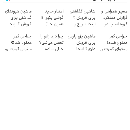
مسیر همراهی و
شاهین گذاشتی
اعتبار خرید
ماشین هیوندای
گزارش عملکرد
برای فروش ؟
گوشی بگیر 📱
گذاشتی برای
گروه اسنپ در
اینجا سریع و
همین حالا
فروش ؟ اینجا
۱۴۰۴
راحت بفروش
درخواست اعتبار
سریع و راحت
جراحی کمر
ماشین پژو پارس
چرا درد زانو را
جراحی کمر
بده 🎯
بفروش
ممنوع شده!
برای فروش
تحمل می‌کنی؟
ممنوع شد⛔
میخوای کمرت رو
داری؟ اینجا
خیلی ساده
میتونی کمرت رو
در منزل درمان
سریع بفروشش
درمنزل درمانش
در منزل درمان
کنی؟
کن
کنی! 👈🏻
((پرسش‌نامه))
پرسش‌نامه