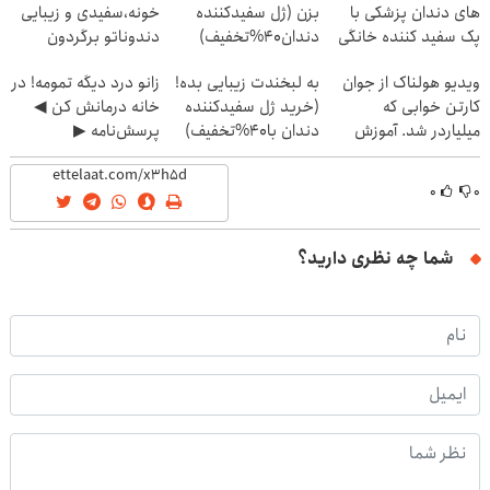
های دندان پزشکی با
بزن (ژل سفیدکننده
خونه،سفیدی و زیبایی
پک سفید کننده خانگی
دندان40%تخفیف)
دندوناتو برگردون
(40%off)
ویدیو هولناک از جوان
به لبخندت زیبایی بده!
زانو درد دیگه تمومه! در
کارتن خوابی که
(خرید ژل سفیدکننده
خانه درمانش کن ◀
میلیاردر شد. آموزش
دندان با40%تخفیف)
پرسش‌نامه ▶
رایگان
۰
۰
شما چه نظری دارید؟