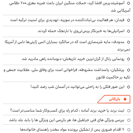
آسوشیتدپرس افشا کرد: حملات سنگین ایران باعث ضربه مغزی ۷۰۰ نظامی
آمریکایی شد
فیدان: هر فعالیت بی‌ثبات‌کننده در سوریه، تهدیدی برای امنیت ترکیه است
اسرائیلی‌ها به خبرنگار پرس‌تی‌وی با نارنجک حمله کردند
مدودف: مایه شرمساری است که در سالگرد بمباران اتمی ژاپنی‌ها نامی از آمریکا
نمی‌برند
رونمایی رئال از گران‌ترین خرید تاریخش؛ دیومانده راهی مادرید شد
پزشکیان: پاسداشت مشروطه، فراخوانی است برای وفاق ملی، عقلانیت جمعی و
تکیه بر حاکمیت قانون
این صور فلکی را به راحتی می‌توانید در آسمان شب رصد کنید!
بازرگانی
ثبت برند یا خرید برند آماده : کدام راه برای کسب‌وکار شما مناسب‌تر است؟
بررسی ویژگی های فنی جرثقیل ها: هر بازرسی این ویژگی ها را باید بلد باشد
۷ اقدام ضروری پس از تشکیل پرونده مواد مخدر؛ راهنمای خانواده‌ها