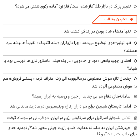
تغییر بزرگ در بازار طلا آغاز شده است/ فلز زرد آماده رکوردشکنی می‌شود؟
آخرین مطالب
تنها منشاء شاد بودن در زندگی کشف شد
آنیا تیلور-جوی توضیح می‌دهد: چرا بازیگران «متد اکتینگ» تقریباً همیشه مرد
هستند؟
افشای چهره واقعی «بودای جادویی» در یک فیلم؛ ماساژور نازی‌ها قهرمان بود یا
شیاد؟
جنجال تازه هوش مصنوعی در هالیوود؛ الی راث اعتراف کرد: «بستنی‌فروش» هم
به هوش مصنوعی آلوده شد
سامانه‌های دفاع هوایی جدید از چین و روسیه به ایران رسید؟
ادامه تابستان شیرین برای هواداران رئال؛ وینیسیوس در مادرید ماندنی شد
تلاش ناموفق اسرائیل برای سرنگونی رژیم در ایران، دو قربانی در موساد گرفت
خیبرشکن ایران به سامانه هدایت ضدپارازیت چینی مجهز شد؟/ تهدید جدی
برای پاتریوت و تاد آمریکا