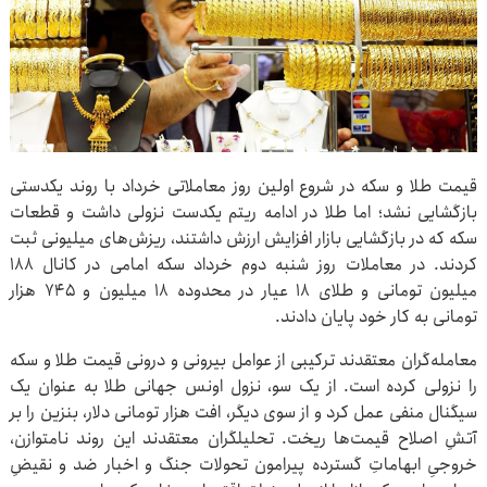
قیمت طلا و سکه در شروع اولین روز معاملاتی خرداد با روند یکدستی
بازگشایی نشد؛ اما طلا در ادامه ریتم یکدست نزولی داشت و قطعات
سکه که در بازگشایی بازار افزایش ارزش داشتند، ریزش‌های میلیونی ثبت
کردند. در معاملات روز شنبه دوم خرداد سکه امامی در کانال ۱۸۸
میلیون تومانی و طلای ۱۸ عیار در محدوده ۱۸ میلیون و ۷۴۵ هزار
تومانی به کار خود پایان دادند.
معامله‌گران معتقدند ترکیبی از عوامل بیرونی و درونی قیمت طلا و سکه
را نزولی کرده است. از یک سو، نزول اونس جهانی طلا به عنوان یک
سیگنال منفی عمل کرد و از سوی دیگر، افت هزار تومانی دلار، بنزین را بر
آتشِ اصلاح قیمت‌ها ریخت. تحلیلگران معتقدند این روند نامتوازن،
خروجیِ ابهاماتِ گسترده پیرامون تحولات جنگ و اخبار ضد و نقیضِ