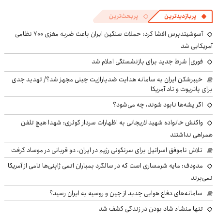
پربازدیدترین
پربحث‌ترین
آسوشیتدپرس افشا کرد: حملات سنگین ایران باعث ضربه مغزی ۷۰۰ نظامی
آمریکایی شد
فوری| شرط جدید برای بازنشستگی اعلام شد
خیبرشکن ایران به سامانه هدایت ضدپارازیت چینی مجهز شد؟/ تهدید جدی
برای پاتریوت و تاد آمریکا
اگر پشه‌ها نابود شوند، چه می‌شود؟
واکنش خانواده شهید لاریجانی به اظهارات سردار کوثری: شهدا هیچ تلفن
همراهی نداشتند
تلاش ناموفق اسرائیل برای سرنگونی رژیم در ایران، دو قربانی در موساد گرفت
مدودف: مایه شرمساری است که در سالگرد بمباران اتمی ژاپنی‌ها نامی از آمریکا
نمی‌برند
سامانه‌های دفاع هوایی جدید از چین و روسیه به ایران رسید؟
تنها منشاء شاد بودن در زندگی کشف شد