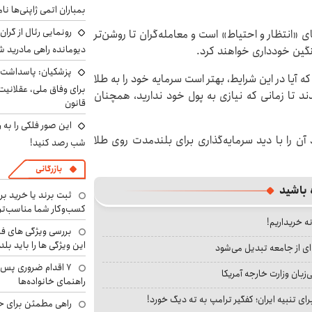
بمباران اتمی ژاپنی‌ها نام
رونمایی رئال از گرا
ی «انتظار و احتیاط» است و معامله‌گران تا روشن‌تر
دیومانده راهی مادرید ش
گین خودداری خواهند کرد.
پزشکیان: پاسداشت 
 آیا در این شرایط، بهتر است سرمایه خود را به طلا
برای وفاق ملی، عقلانیت
ند تا زمانی که نیازی به پول خود ندارید، همچنان
قانون
این صور فلکی را به ر
آن را با دید سرمایه‌گذاری برای بلندمدت روی طلا
شب رصد کنید!
بازرگانی
 باشید
ثبت برند یا خرید برن
کسب‌وکار شما مناسب‌ت
نه خریداریم!
بررسی ویژگی های فن
این ویژگی ها را باید بلد
ای از جامعه تبدیل می‌شود
۷ اقدام ضروری پس 
بان وزارت خارجه آمریکا
راهنمای خانواده‌ها
ای تنبیه ایران؛ کفگیر ترامپ به ته دیگ خورد!
راهی مطمئن برای ح