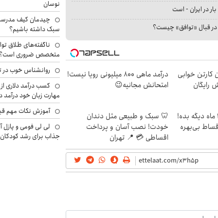
نوسان
بار در ایران - است
چیدمان کیف مدرسه؛
ا در قبال «توافق» چیست؟
سبک داشته باشیم؟
ناگفته‌های طلاق توا
متخصص ضروری است؟
روانشناس خوب در ت
ن کارتن خوابی
درآمد ماهی 800 میلیونی رویا نیست!
ش رایگان
امتحانش مجانیه😉
کسب درآمد دلاری از 
مهارت زبان خود درآمد د
آموزش نکات مهم قبل 
الان طلا بخر پولشو 4 ماه دیگه بده!
🦷 سبک و طبیعی مثل دندان
لی لی فومی و پازل آ
اقساط بی‌بهره
خودت! نصب آسان و پرداخت
جذاب برای رشد کودکان
اقساطی 💳 📍 تهران