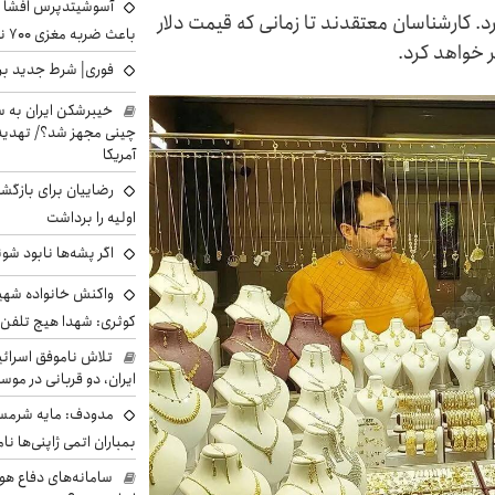
آسوشیتدپرس افشا ک
رد. کارشناسان معتقدند تا زمانی که قیمت دلار
باعث ضربه مغزی ۷۰۰ نظامی آمریکایی شد
 خواهد کرد.
فوری| شرط جدید برا
خیبرشکن ایران به س
چینی مجهز شد؟/ تهدید 
آمریکا
رضاییان برای بازگش
اولیه را برداشت
اگر پشه‌ها نابود شو
واکنش خانواده شهید 
کوثری: شهدا هیچ تلفن 
تلاش ناموفق اسرائی
ایران، دو قربانی در موس
مدودف: مایه شرمسا
بمباران اتمی ژاپنی‌ها نام
سامانه‌های دفاع هو