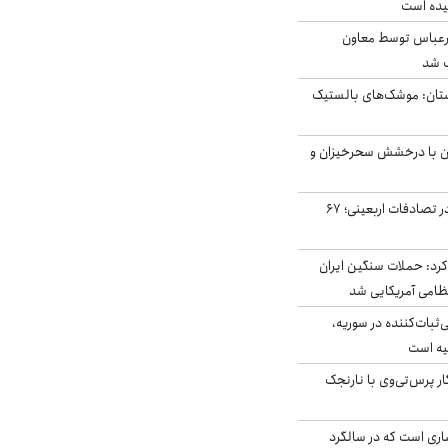
یده است
رعباس توسط معاون
ب شد
تان: موشک‌های بالستیک
ان با درخشش سحرخیزان و
جان باختن ۲۴ زائر در تصادفات اربعینی؛ ۶۷
رد: حملات سنگین ایران
‌ثبات‌کننده در سوریه،
یه است
ار پرس‌تی‌وی با نارنجک
ری است که در سالگرد