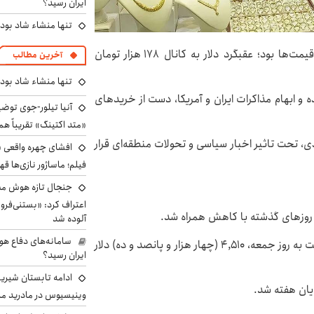
ایران رسید؟
تنها منشاء شاد بو
بازار طلا و سکه در نخستین روز هفته شاهد کاهش قیمت‌ها بود؛ عقبگرد دلار به کانال ۱۷۸ هزار تومان
آخرین مطالب
تنها منشاء شاد بو
ه و ابهام مذاکرات ایران و آمریکا، دست از خریدهای
آنیا تیلور-جوی توضی
«متد اکتینگ» تقریباً 
ادی، تحت تاثیر اخبار سیاسی و تحولات منطقه‌ای قرار
افشای چهره واقعی «
فیلم؛ ماساژور نازی‌ها قه
جنجال تازه هوش مصن
اعتراف کرد: «بستنی‌ف
آلوده شد
سامانه‌های دفاع هو
قیمت طلای جهانی روز شنبه با کاهش ۱۳.۸۴ دلاری نسبت به روز جمعه، ۴,۵۱۰ (چهار هزار و پانصد و ده) دلار
ایران رسید؟
ادامه تابستان شیرین
وینیسیوس در مادرید م