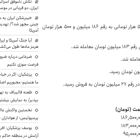
تلاش ناموفق اسرائی
ایران، دو قربانی در موس
خیبرشکن ایران به س
چینی مجهز شد؟/ تهدید 
قیمت سکه امامی در روز شنبه با کاهش ۳ میلیون و ۵۰۰ هزار تومانی به رقم ۱۸۶ میلیون و ۵۰۰ هزار تومان
آمریکا
آیا جنگ آمریکا و ای
هرمز ماه‌ها طول می‌کش
ضرغامی درباره ضرور
فرصت سوزی نکنیم
پزشکیان: اگر در خی
ما هستیم؛ مجبوریم اصلا
روش رسید.
طعنه قالیباف به ته
بپذیر/ به نمایش بیشتری
مت (تومان)
نخستین واکنش عالی
۱۸۶٫۵۰۰٫
پرسپولیس: از هواداران 
۱۸۳٫۰۰۰٫
یوسف پزشکیان: افرا
۹۵٫۰۰۰٫
آرامش در منطقه حاکم ب