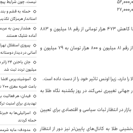
۵۲٫۰۰۰٫
نیست، چون شرایط پیچ
۲۷٫۰۰۰٫
حمله به قشم و بند
استاندار هرمزگان تکذی
هشدار یمن به عربس
به نقل از اقتصاد۲۴، هر گرم طلای ۱۸ عیار در روز شنبه با کاهش ۴۷۳ هزار تومانی از رقم ۱۸ میلیون و ۸۸۳
آماده شلیک هستند
پیروزی استقلال تهر
هر مثقال طلا نیز با کاهش ۲ میلیون و ۵۰ هزار تومانی از رقم ۸۱ میلیون و ۸۰۰ هزار تومان به ۷۹ میلیون و
آسانی در دیدار دوستانه
میلیون تردد ثبت شد
را دارد، زیرا اونس تاثیر خود را از دست داده است.
آسوشیتدپرس افشا ک
باعث ضربه مغزی ۷۰۰ نظامی آمریکایی شد
 جهانی تغییری نمی‌کند در روز یکشنبه نگاه طلا به
فیدان: هر فعالیت بی
تهدیدی برای امنیت ترک
بازار در انتظار ثبات سیاسی و اقتصادی برای تعیین
اسرائیلی‌ها به خبرنگ
حمله کردند
نشینی طلا به کانال‌های پایین‌تر نیز دور از انتظار
مدودف: مایه شرمسا