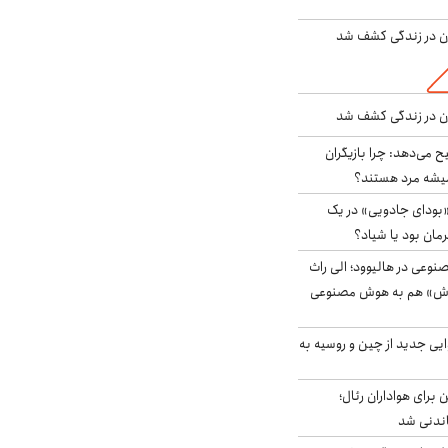
دن در زندگی کشف شد
دن در زندگی کشف شد
ح می‌دهد: چرا بازیگران
همیشه مرد هستند؟
بودای جادویی» در یک
رمان بود یا شیاد؟
وعی در هالیوود؛ الی راث
روش» هم به هوش مصنوعی
ایی جدید از چین و روسیه به
 برای هواداران رئال؛
اندنی شد