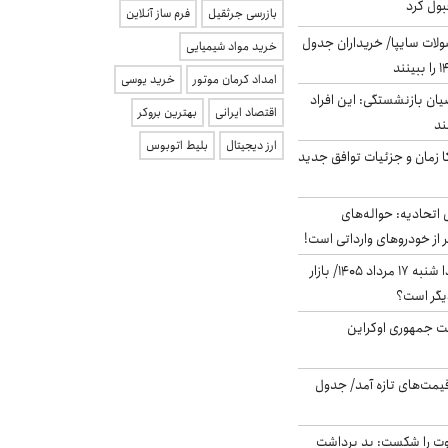
بول کرد
بازرسی جرثقیل
فرم ساز آنلاین
لات سایپا/ خریداران جدول
خرید مواد شیمیایی
امداد کرمان موتور
خرید یوسی
یان بازنشستگی: این افراد
اقتصاد ایرانی
بهترین بروکر
ارز دیجیتال
بلیط اتوبوس
کا زمان و جزئیات توافق جدید
تحادیه: حواله‌های
 از خودروهای وارداتی است!
پیش‌بینی بورس فردا شنبه ۱۷ مرداد ۱۴۰۵/ بازار
یگر است؟
ست جمهوری اوکراین
 قیمت‌های تازه آمد/ جدول
ت را شکست: بد برداشت