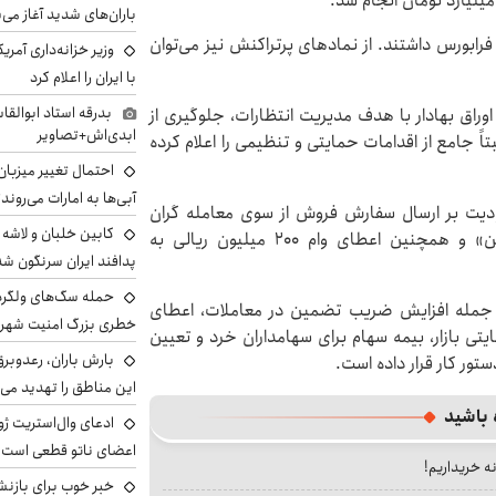
باران‌های شدید آغاز می
رابورس داشتند. از نمادهای پرتراکنش نیز می‌توان
وزیر خزانه‌داری آمری
با ایران را اعلام کرد
بدرقه استاد ابوالقا
وراق بهادار با هدف مدیریت انتظارات، جلوگیری از
ابدی‌اش+تصاویر
 جامع از اقدامات حمایتی و تنظیمی را اعلام کرده
احتمال تغییر میزبان
آبی‌ها به امارات می‌روند
دیت بر ارسال سفارش فروش از سوی معامله گران
حقوقی، انتشار اوراق تبعی بیمه سهام با نام «هموطن» و همچنین اعطای وام ۲۰۰ میلیون ریالی به
پدافند ایران سرنگون شد
از جمله افزایش ضریب تضمین در معاملات، اعطای
خطری بزرگ امنیت شهرون
ی بازار، بیمه سهام برای سهامداران خرد و تعیین
بارش باران، رعدوبر
این مناطق را تهدید می‌
 باشید
ادعای وال‌استریت ژو
اعضای ناتو قطعی است
نه خریداریم!
خبر خوب برای بازنش