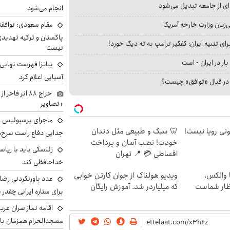
ای از جامعه تبدیل می‌شود
انجام می‌شود
مقام سعودی: توافقن
بان وزارت خارجه آمریکا
پاکستان و ترکیه تهدید
ای تنبیه ایران؛ کفگیر ترامپ به ته دیگ خورد!
نیست
بار در ایران - است
پیاتزا فهرست نهایی 
آسیایی اعلام کرد
ا در قبال «توافق» چیست؟
حراج ۸۸ اثر ف
+تصاویر
ماجرای پرسپولیس و د
هی 800 میلیونی رویا نیست!
🦷 سبک و طبیعی مثل دندان
جدایی دفاع راست سرخ‌
خودت! نصب آسان و پرداخت
زلنسکی باید با ریا
اقساطی 💳 📍 تهران
خداحافظی کند
 والکس،
ویدیو هولناک از جوان کارتن خوابی
عدد باورنکردنی رضای
تظار شماست
که میلیاردر شد. آموزش رایگان
برای ستاره ایرانی چقدر 
اقامه نماز سران عرب
مسجدالحرام همزمان با 