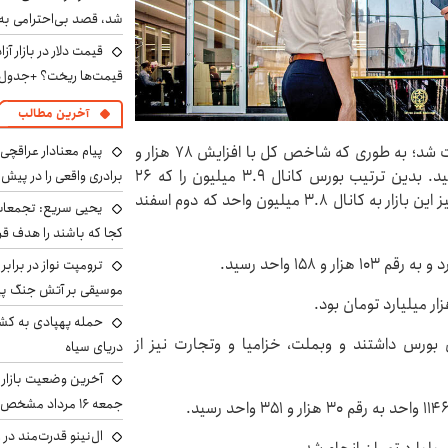
شد، قصد بی‌احترامی به 
قیمت‌ها ریخت؟ +جدول
آخرین مطالب
پیام معنادار عراقچی:
ایسنا نوشت: بازار سرمایه در چهارمین روز بازگشایی مثبت شد؛ به طوری که شاخص کل با افزایش ۷۸ هزار و
۱۸ واحد به رقم سه میلیون و ۹۰۹ هزار و ۷۹۰ واحد رسید. بدین ترتیب بورس کانال ۳.۹ میلیون را که ۲۶
برادری واقعی را در پیش 
اسفند ۱۴۰۴ از دست داده بود، تصاحب کرد. روز گذشته نیز این بازار به کانال ۳.۸ میلیون واحد که دوم اسفند
یحیی سریع: تجمعات 
کجا که باشند را هدف قر
ترومپت نواز در برابر
موسیقی بر آتش جنگ پیر
حمله پهپادی به کشت
بورس داشتند و وبملت، خزامیا و وتجارت نیز از
دریای سیاه
آخرین وضعیت بازار ار
جمعه ۱۶ مرداد مشخص شد
ال‌نینو قدرت‌مند در 