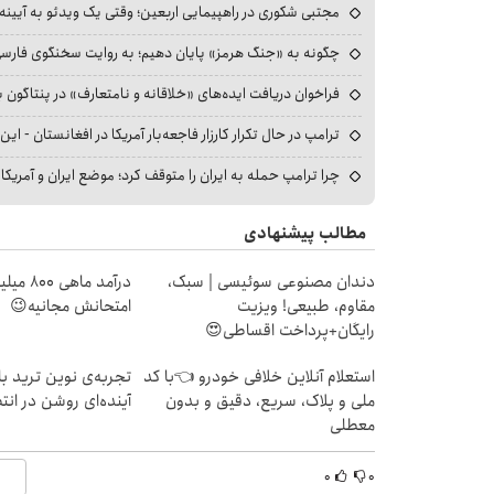
مجتبی شکوری در راهپیمایی اربعین؛ وقتی یک ویدئو به آیینه‌
چگونه به «جنگ هرمز» پایان دهیم؛ به روایت سخنگوی فارسی‌ز
فراخوان دریافت ایده‌های «خلاقانه و نامتعارف» در پنتاگون بر
ترامپ در حال تکرار کارزار فاجعه‌بار آمریکا در افغانستان - این 
چرا ترامپ حمله به ایران را متوقف کرد؛ موضع ایران و آمریک
مطالب پیشنهادی
دندان مصنوعی سوئیسی | سبک،
درآمد ما
مقاوم، طبیعی! ویزیت
امتحانش مجانیه😉
رایگان+پرداخت اقساطی😍
استعلام آنلاین خلافی خودرو 👈با کد
تجربه‌ی نوین ترید با
ملی و پلاک، سریع، دقیق و بدون
آینده‌ای روشن در ان
معطلی
۰
۰