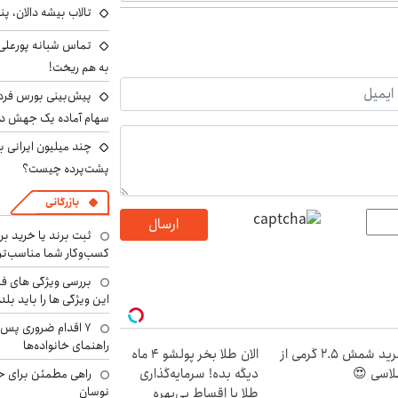
تالاب بیشه دالان، پن
تماس شبانه پورعلی‌گ
به هم ریخت!
سهام آماده یک جهش د
پشت‌پرده چیست؟
بازرگانی
ارسال
ثبت برند یا خرید برن
کسب‌وکار شما مناسب‌ت
بررسی ویژگی های فن
این ویژگی ها را باید بلد
۷ اقدام ضروری پس 
راهنمای خانواده‌ها
خرید شمش 2.5 گرمی از
الان طلا بخر پولشو 4 ماه
اسی 😍
دیگه بده! سرمایه‌گذاری
راهی مطمئن برای ح
نوسان
طلا با اقساط بی‌بهره