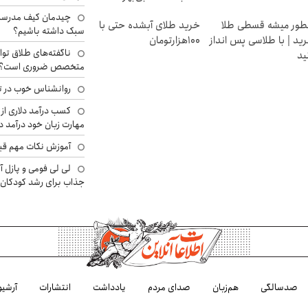
چیدمان کیف مدرسه؛
ور میشه قسطی طلا
خرید طلای آبشده حتی با
سبک داشته باشیم؟
ید | با طلاسی پس انداز
۱۰۰هزارتومان
ناگفته‌های طلاق توا
ید
متخصص ضروری است؟
روانشناس خوب در ت
کسب درآمد دلاری از 
مهارت زبان خود درآمد د
آموزش نکات مهم قبل 
لی لی فومی و پازل آ
جذاب برای رشد کودکان
صدسالگی
هم‌زبان
صدای مردم
یادداشت
انتشارات
آرشیو