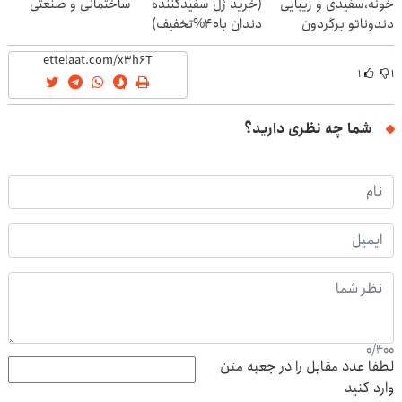
خونه،سفیدی و زیبایی
(خرید ژل سفیدکننده
ساختمانی و صنعتی
دندوناتو برگردون
دندان با40%تخفیف)
(40%off)
۱
۱
شما چه نظری دارید؟
0
/
400
لطفا عدد مقابل را در جعبه متن
وارد کنید