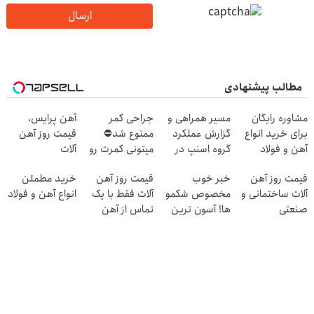
ارسال
مطالب پیشنهادی
مشاوره رایگان
مسیر همراهی و
جراحی کمر
آهن پرایس،
برای خرید انواع
گزارش عملکرد
ممنوع شد⛔
قیمت روز آهن
آهن و فولاد
گروه اسنپ در
میتونی کمرت رو
آلات
۱۴۰۴
در منزل درمان
قیمت روز آهن
خبر خوب
قیمت روز آهن
خرید مطمئن
کنی! 👈🏻
آلات ساختمانی و
مخصوص شکمو
آلات فقط با یک
انواع آهن و فولاد
پرسش‌نامه
صنعتی
ها! آسون ترین
تماس از آهن
روش لاغری
پرایس
معرفی شد