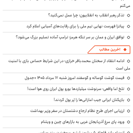
می‌کنم
تذکر رهبر انقلاب به انقلابیون؛ چرا عمل نمی‌کنید؟
پیاتزا فهرست نهایی تیم ملی را برای رقابت‌های آسیایی اعلام کرد
توافق ایران و عمان بر سر تنگه هرمز؛ ترامپ آماده تسلیم بزرگ می‌شود؟
آخرین مطالب
ادامه انتقاد از سخنان محمدباقر خرازی؛ در این شرایط حساس بازی با امنیت
ملی است
قیمت گوشت گوساله و گوسفند امروز شنبه ۱۷ مرداد ۱۴۰۵ +جدول
تلخ اما واقعی؛ سرنوشت میلیاردها یورو پول ایران روی هوا است!
بازیکنان ایرانی جیب اماراتی‌ها را پُر پول کردند!
ارزیابی اجرای طرح نظام ارجاع دشتستان در سفر وزیر بهداشت
ورود پای مرغ آذربایجان غربی به بازارهای چین و ویتنام
انهدام باند قاچاق ۵ میلیون لیتری سوخت در بندرعباس