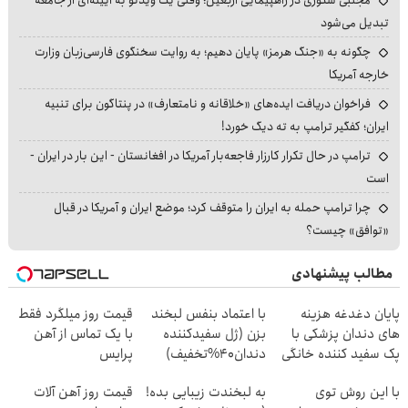
تبدیل می‌شود
چگونه به «جنگ هرمز» پایان دهیم؛ به روایت سخنگوی فارسی‌زبان وزارت
خارجه آمریکا
فراخوان دریافت ایده‌های «خلاقانه و نامتعارف» در پنتاگون برای تنبیه
ایران؛ کفگیر ترامپ به ته دیگ خورد!
ترامپ در حال تکرار کارزار فاجعه‌بار آمریکا در افغانستان - این بار در ایران -
است
چرا ترامپ حمله به ایران را متوقف کرد؛ موضع ایران و آمریکا در قبال
«توافق» چیست؟
مطالب پیشنهادی
پایان دغدغه هزینه
با اعتماد بنفس لبخند
قیمت روز میلگرد فقط
های دندان پزشکی با
بزن (ژل سفیدکننده
با یک تماس از آهن
پک سفید کننده خانگی
دندان40%تخفیف)
پرایس
با این روش توی
به لبخندت زیبایی بده!
قیمت روز آهن آلات