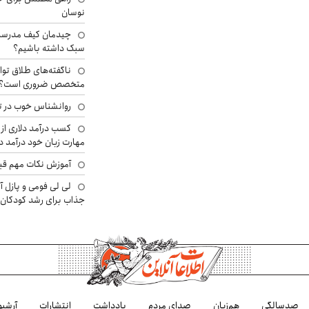
نوسان
چیدمان کیف مدرسه؛
سبک داشته باشیم؟
ناگفته‌های طلاق توا
متخصص ضروری است؟
روانشناس خوب در ت
کسب درآمد دلاری از 
مهارت زبان خود درآمد د
آموزش نکات مهم قبل 
لی لی فومی و پازل آ
جذاب برای رشد کودکان
صدسالگی
هم‌زبان
صدای مردم
یادداشت
انتشارات
آرشیو