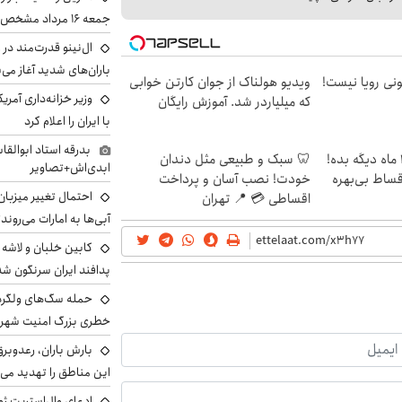
جمعه ۱۶ مرداد مشخص شد
ال‌نینو قدرت‌مند در 
باران‌های شدید آغاز می
هی 800 میلیونی رویا نیست!
ویدیو هولناک از جوان کارتن خوابی
وزیر خزانه‌داری آمری
که میلیاردر شد. آموزش رایگان
با ایران را اعلام کرد
بدرقه استاد ابوالقا
الان طلا بخر پولشو 4 ماه دیگه بده!
🦷 سبک و طبیعی مثل دندان
ابدی‌اش+تصاویر
اقساط بی‌بهره
خودت! نصب آسان و پرداخت
احتمال تغییر میزبان
اقساطی 💳 📍 تهران
آبی‌ها به امارات می‌روند
پدافند ایران سرنگون شد
خطری بزرگ امنیت شهرون
بارش باران، رعدوبر
این مناطق را تهدید می‌
ادعای وال‌استریت ژو