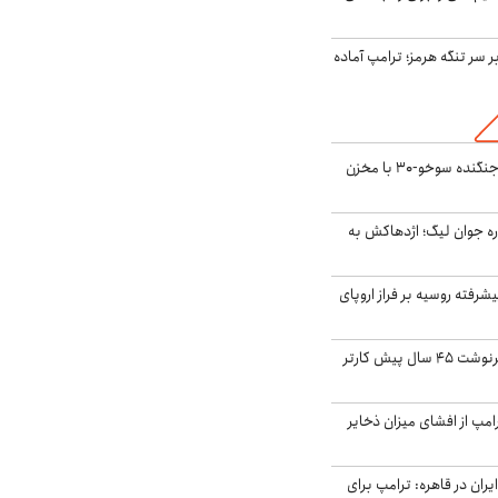
ر سر تنگه هرمز؛ ترامپ آماده
بُرد ۳۰۰۰ کیلومتری جنگنده سوخو-۳۰ با مخزن
ره جوان لیگ؛ اژدهاکش به
گنده پیشرفته روسیه بر فراز اروپای
ایران، ترامپ را به سرنوشت ۴۵ سال پیش کارتر
مپ از افشای میزان ذخایر
ران در قاهره: ترامپ برای