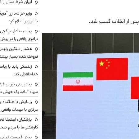
ایران شرط عمان را ق
وزیر خزانه‌داری آمری
 پس از انقلاب کسب شد.
با ایران را اعلام کرد
پیام معنادار عراقچی:
برادری واقعی را در پیش 
هشدار سنگین رئیس ا
فروخته‌شده بسیار بیشتر
زلنسکی باید با ریا
خداحافظی کند
سهام آماده یک جهش د
رزمایش ۱۰ جن
مرکزی با مهمات واقعی
پزشکیان: استعفا نخوا
کارشکنی‌ها با مردم صح
پیاتزا فهرست نهایی 