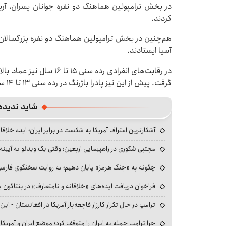
در بخش ترامپولین هماهنگ دو نفره جوانان پسران، آریا اخ
کردند.
هم‌چنین در بخش ترامپولین هماهنگ دو نفره بزرگسالان مرد
آسیا ایستادند.
در رقابت‌های انفرادی رده سن
گرفت. پیش از این نیز پادرا باژرنگ در رده سنی ۱۳ تا ۱۴ سال عنوان پنجم آسیا را کسب کرده بود.
شاید ندیده
آشکارترین اعتراف آمریکا به شکست در برابر ایران؛ ایده خلاقا
مجتبی شکوری در راهپیمایی اربعین؛ وقتی یک ویدئو به آیینه‌
چگونه به «جنگ هرمز» پایان دهیم؛ به روایت سخنگوی فارسی‌ز
فراخوان دریافت ایده‌های «خلاقانه و نامتعارف» در پنتاگون بر
ترامپ در حال تکرار کارزار فاجعه‌بار آمریکا در افغانستان - این 
چرا ترامپ حمله به ایران را متوقف کرد؛ موضع ایران و آمریک