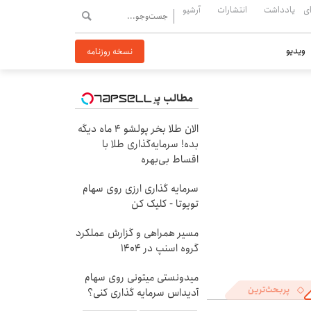
ی
یادداشت
انتشارات
آرشیو
ویدیو
نسخه روزنامه
مطالب پیشنهادی
الان طلا بخر پولشو 4 ماه دیگه
بده! سرمایه‌گذاری طلا با
اقساط بی‌بهره
سرمایه گذاری ارزی روی سهام
تویوتا - کلیک کن
مسیر همراهی و گزارش عملکرد
گروه اسنپ در ۱۴۰۴
میدونستی میتونی روی سهام
پربحث‌ترین
آدیداس سرمایه گذاری کنی؟