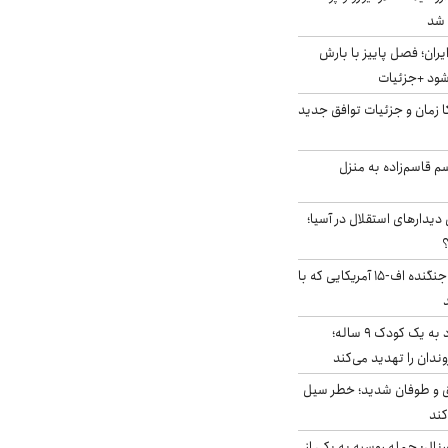
ایران؛ فصل پاییز با بارش
‌شود +جزئیات
کا زمان و جزئیات توافق جدید
سم قاسم‌زاده به منزل
 دیدارهای استقلال در آسیا؛
؟
کابین خلبان و لاشه جنگنده اف-۱۵ آمریکایی که با
حمله سگ‌های ولگرد به یک کودک ۹ ساله؛
دان را تهدید می‌کند
ق و طوفان شدید؛ خطر سیل
کند
رنال: حمله روسیه به یکی از