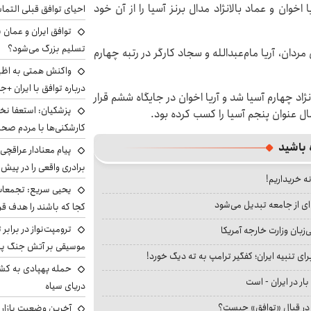
وان و عماد بالانژاد مدال برنز آسیا را از آن خود
احیای توافق قبلی التما
توافق ایران و عمان ب
تسلیم بزرگ می‌شود؟
ان، آریا مام‌عبدالله و سجاد کارگر در رتبه چهارم
واکنش همتی به اظهار
درباره توافق با ایران +ج
ی ۱۵ تا ۱۶ سال نیز عماد بالانژاد چهارم آسیا شد و آریا اخوان در جایگاه ششم قرار
پزشکیان: استعفا نخوا
کارشکنی‌ها با مردم صح
 باشید
پیام معنادار عراقچی:
برادری واقعی را در پیش 
نه خریداریم!
یحیی سریع: تجمعات 
ای از جامعه تبدیل می‌شود
کجا که باشند را هدف قر
ترومپت‌نواز در برابر 
بان وزارت خارجه آمریکا
موسیقی بر آتش جنگ پیر
ای تنبیه ایران؛ کفگیر ترامپ به ته دیگ خورد!
حمله پهپادی به کشت
بار در ایران - است
دریای سیاه
ا در قبال «توافق» چیست؟
آخرین وضعیت بازار ار