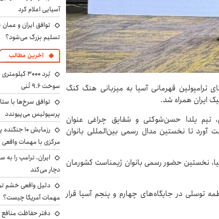
آسیایی اعلام کرد
توافق ایران و عمان ب
تسلیم بزرگ می‌شود؟
آخرین مطالب
سوخت ۹.۶ تُنی
ای ترامپولین قهرمانی آسیا به میزبانی هنگ کنگ
یک ایران همراه شد.
توافق سرخ‌ها با ستا
پرسپولیس می‌پیوندد
ن، تیم یلدا حسن‌شوکتی و شقایق چراغی عنوان
رزمایش ۱۰ جن
ست آورد تا نخستین مدال رسمی بین‌المللی بانوان
مرکزی با مهمات واقعی
سیا، نخستین حضور رسمی بانوان ژیمناست کشورمان
دچار می‌کند
دلیل واقعی خشم ترا
مه توسلی در جایگاه‌های چهارم و پنجم آسیا قرار
مهمات آمریکا چیست؟
دفتر حفاظت منافع ای