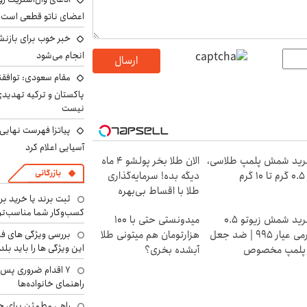
اعضای ناتو قطعی است
خبر خوب برای بازنش
انجام می‌شود
ارسال
مقام سعودی: توافقن
پاکستان و ترکیه تهدید
نیست
پیاتزا فهرست نهایی 
آسیایی اعلام کرد
ید شمش پلمپ طلاسی،
الان طلا بخر پولشو 4 ماه
بازرگانی
۱ گرم
دیگه بده! سرمایه‌گذاری
طلا با اقساط بی‌بهره
ثبت برند یا خرید برن
کسب‌وکار شما مناسب‌ت
خرید شمش زیوتو ۰.۵
میدونستی حتی با ۱۰۰
گرمی عیار ۹۹۵ | ضد جعل
هزارتومان هم میتونی طلا
بررسی ویژگی های فن
این ویژگی ها را باید بلد
 پلمپ مخصوص
آبشده بخری؟
۷ اقدام ضروری پس 
راهنمای خانواده‌ها
راهی مطمئن برای ح