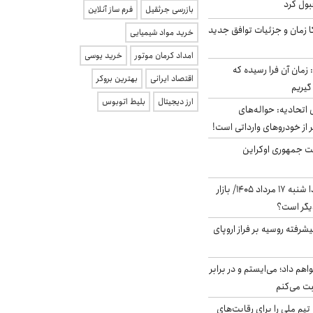
بول کرد
بازرسی جرثقیل
فرم ساز آنلاین
کا زمان و جزئیات توافق جدید
خرید مواد شیمیایی
امداد کرمان موتور
خرید یوسی
 زمان آن فرا رسیده که
اقتصاد ایرانی
بهترین بروکر
گیریم
ارز دیجیتال
بلیط اتوبوس
تحادیه: حواله‌های
 از خودروهای وارداتی است!
ست جمهوری اوکراین
پیش‌بینی بورس فردا شنبه ۱۷ مرداد ۱۴۰۵/ بازار
یگر است؟
گنده پیشرفته روسیه بر فراز اروپای
هم داد؛ می‌ایستم و در برابر
بت می‌کنم
تیم ملی را برای رقابت‌های