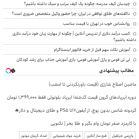
چیدمان کیف مدرسه؛ چگونه یک کیف مرتب و سبک داشته باشیم؟
ناگفته‌های طلاق توافقی در ایران؛ چرا حضور وکیل متخصص ضروری است؟
روانشناس خوب در تهران با قیمت مناسب
کسب درآمد دلاری از تدریس آنلاین | چگونه از مهارت زبان خود درآمد دلاری
داشته باشیم؟
آموزش نکات مهم قبل از خرید فالوور اینستاگرام
لی لی فومی و پازل آموزشی فومی؛ بازی آموزشی جذاب برای رشد کودکان
مطالب پیشنهادی
ماشین اصلاح شارژی (قیمت باورنکردنی تا امشب)
دوره ایرپاد‌های گرون قیمت گذشته! ایرپاد بلوتوثی فقط 1,399,000 تومان
گردونه شانس بدون پوچ، از آیفون17تا PS5 و طلای دیجیتال و دلار🔥
با کارمزد صفر تومان وام بگیر و طلا بخر | تکنوپی
بازرسی جرثقیل
فرم ساز آنلاین
خرید مواد شیمیایی
امداد کرمان موتور