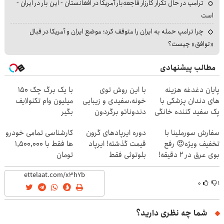
ترامپ در حال تکرار کارزار فاجعه‌بار آمریکا در افغانستان - این بار در ایران -
است
چرا ترامپ حمله به ایران را متوقف کرد؛ موضع ایران و آمریکا در قبال
«توافق» چیست؟
مطالب پیشنهادی
پایان دغدغه هزینه
با این روش توی
با یک برگ چک 150
های دندان پزشکی با
خونه،سفیدی و زیبایی
میلیون وام تکنولایف
پک سفید کننده خانگی
دندوناتو برگردون
بگیر
(40%off)
سفارش سورملینا با
دوره ایرپاد‌های گرون
کارشناسی تمامی خودرو
تخفیف ویژه😍 رفع
قیمت گذشته! ایرپاد
ها فقط با 1,500,000
بوی عرق در 2 دقیقه!
بلوتوثی فقط
تومان
🔥
1,399,000 تومان
۰
۱
شما چه نظری دارید؟