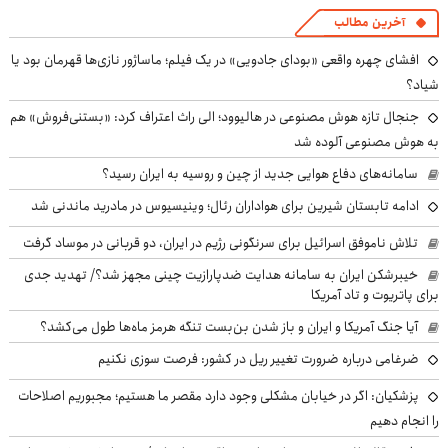
آخرین مطالب
افشای چهره واقعی «بودای جادویی» در یک فیلم؛ ماساژور نازی‌ها قهرمان بود یا
شیاد؟
جنجال تازه هوش مصنوعی در هالیوود؛ الی راث اعتراف کرد: «بستنی‌فروش» هم
به هوش مصنوعی آلوده شد
سامانه‌های دفاع هوایی جدید از چین و روسیه به ایران رسید؟
ادامه تابستان شیرین برای هواداران رئال؛ وینیسیوس در مادرید ماندنی شد
تلاش ناموفق اسرائیل برای سرنگونی رژیم در ایران، دو قربانی در موساد گرفت
خیبرشکن ایران به سامانه هدایت ضدپارازیت چینی مجهز شد؟/ تهدید جدی
برای پاتریوت و تاد آمریکا
آیا جنگ آمریکا و ایران و باز شدن بن‌بست تنگه هرمز ماه‌ها طول می‌کشد؟
ضرغامی درباره ضرورت تغییر ریل در کشور: فرصت سوزی نکنیم
پزشکیان: اگر در خیابان مشکلی وجود دارد مقصر ما هستیم؛ مجبوریم اصلاحات
را انجام دهیم