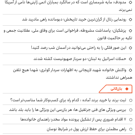
مدودف: مایه شرمساری است که در سالگرد بمباران اتمی ژاپنی‌ها نامی از آمریکا
نمی‌برند
رونمایی رئال از گران‌ترین خرید تاریخش؛ دیومانده راهی مادرید شد
پزشکیان: پاسداشت مشروطه، فراخوانی است برای وفاق ملی، عقلانیت جمعی و
تکیه بر حاکمیت قانون
این صور فلکی را به راحتی می‌توانید در آسمان شب رصد کنید!
حملات اسرائیل به لبنان؛ دو سرباز صهیونیست کشته شدند
واکنش خانواده شهید لاریجانی به اظهارات سردار کوثری: شهدا هیچ تلفن
همراهی نداشتند
بازرگانی
ثبت برند یا خرید برند آماده : کدام راه برای کسب‌وکار شما مناسب‌تر است؟
بررسی ویژگی های فنی جرثقیل ها: هر بازرسی این ویژگی ها را باید بلد باشد
۷ اقدام ضروری پس از تشکیل پرونده مواد مخدر؛ راهنمای خانواده‌ها
راهی مطمئن برای حفظ ارزش پول در شرایط نوسان