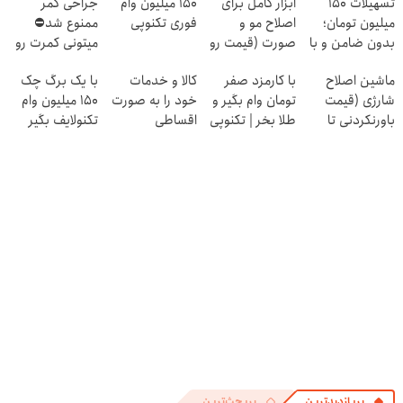
تسهیلات ۱۵۰
ابزار کامل برای
150 میلیون وام
جراحی کمر
میلیون تومان؛
اصلاح مو و
فوری تکنوپی
ممنوع شد⛔
بدون ضامن و با
صورت (قیمت رو
میتونی کمرت رو
بازپرداخت
ببینی باور
در منزل درمان
ماشین اصلاح
با کارمزد صفر
کالا و خدمات
با یک برگ چک
دوساله
نمیکنی!)
کنی! 👈🏻
شارژی (قیمت
تومان وام بگیر و
خود را به صورت
150 میلیون وام
پرسش‌نامه
باورنکردنی تا
طلا بخر | تکنوپی
اقساطی
تکنولایف بگیر
امشب)
بفروشید
پربازدیدترین
پربحث‌ترین