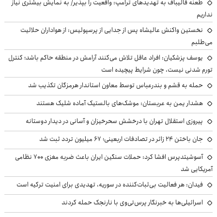
طعنه قالیباف به تهدیدهای ترامپ: واقعیت را بپذیر/ به نمایش بیشتری نیاز
نداریم
نخستین واکنش عالیشاه پس از جدایی از پرسپولیس: از هواداران حلالیت
می‌طلبم
یوسف پزشکیان: افراد عاقل تلاش می‌کنند آرامش در منطقه حاکم باشد؛ کنترل
تورم شدنی نیست، چون شرایط پیچیده است
حمله به قشم و بندرعباس توسط معاون استاندار هرمزگان تکذیب شد
هشدار یمن به عربستان: موشک‌های بالستیک آماده شلیک هستند
پیروزی استقلال تهران با درخشش سحرخیزان و آسانی در دیدار دوستانه
جان باختن ۲۴ زائر در تصادفات اربعینی؛ ۶۷ میلیون تردد ثبت شد
آسوشیتدپرس افشا کرد: حملات سنگین ایران باعث ضربه مغزی ۷۰۰ نظامی
آمریکایی شد
فیدان: هر فعالیت بی‌ثبات‌کننده در سوریه، تهدیدی برای امنیت ترکیه است
اسرائیلی‌ها به خبرنگار پرس‌تی‌وی با نارنجک حمله کردند