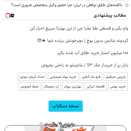
ناگفته‌های طلاق توافقی در ایران؛ چرا حضور وکیل متخصص ضروری است؟
مطالب پیشنهادی
وام بگیر و قسطی طلا بخر! چی از این بهتر!! سریع احراز کن
گردونه شانس بدون پوچ | بچرخونش برنده شو! 🔥😍
100 میلیون اعتبار خرید طلای آب شده بگیر
بازار پر از خریدار جک S3 / ماشینتو به راحتی بفروش
بازرسی جرثقیل
فرم ساز آنلاین
خرید مواد شیمیایی
امداد کرمان موتور
خرید یوسی
اقتصاد ایرانی
بهترین بروکر
ارز دیجیتال
بلیط اتوبوس
نسخه دسکتاپ