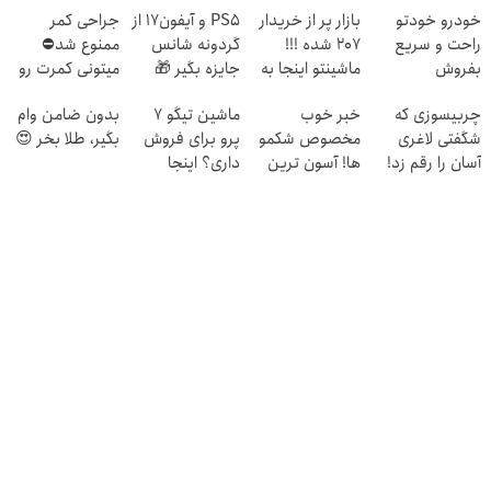
خودرو خودتو
بازار پر از خریدار
PS5 و آیفون17 از
جراحی کمر
راحت و سریع
207 شده !!!
گردونه شانس
ممنوع شد⛔
بفروش
ماشینتو اینجا به
جایزه بگیر 🎁
میتونی کمرت رو
راحتی بفروش
در منزل درمان
چربیسوزی که
خبر خوب
ماشین تیگو 7
بدون ضامن وام
کنی! 👈🏻
شگفتی لاغری
مخصوص شکمو
پرو برای فروش
بگیر، طلا بخر 😍
پرسش‌نامه
آسان را رقم زد!
ها! آسون ترین
داری؟ اینجا
روش لاغری
سریع بفروشش
معرفی شد