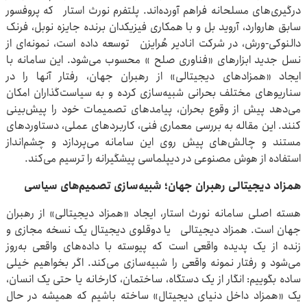
درگیری‌های مسلحانه فراهم آورده‌اند. پلتفرم نورث استار که پروفسور
سابق هاروارد، آروید بل و با همکاری فیزیکدان برنده جایزه نوبل، فرنک
دالنوکی-ورش، در شرکت انادیر هُرایزن توسعه داده است، نمونه‌ای از
نسل جدید ابزارهای «فناوری صلح » محسوب می‌شود. این سامانه با
ایجاد «همزادهای دیجیتالی» از رهبران جهان، رفتار آنها را در
سناریوهای مختلف بحرانی شبیه‌سازی کرده و به سیاست‌گذاران امکان
می‌دهد پیش از وقوع بحران، پیامدهای تصمیمات خود را پیش‌بینی
کنند. این مقاله به بررسی معماری فنی، کاربردهای عملی، دستاوردهای
مستند و چالش‌های پیش روی این سامانه می‌پردازد و چشم‌انداز
استفاده از هوش مصنوعی در دیپلماسی پیشگیرانه را ترسیم می‌کند.
همزاد دیجیتالی رهبران جهان؛ شبیه‌سازی تصمیم‌های سیاسی
هسته اصلی سامانه نورث استار، ایجاد «همزاد دیجیتالی» از رهبران
جهان است. همزاد دیجیتالی یا دوقلوی دیجیتال یک نسخه مجازی و
زنده از یک پدیده واقعی است که پیوسته با داده‌های واقعی به‌روز
می‌شود و رفتار نمونه واقعی را شبیه‌سازی می‌کند. اگر بخواهیم خیلی
ساده بگوییم: انگار از یک دستگاه، ساختمان، کارخانه یا حتی یک انسان،
یک «همزاد داخل دنیای دیجیتال» ساخته باشیم که همیشه در حال