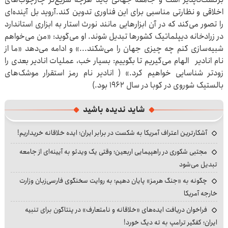
اخلاقی و نظارتی مناسبی برای این فناوری تدوین کند.آروید بل آینده‌ای
را تصور می‌کند که در آن ابزارهایی مانند نورث استار به ابزاری استاندارد
در زرادخانه دیپلماتیک کشورها تبدیل شوند. او می‌گوید: «من می‌خواهم
شبیه‌سازی کنم چه چیزی جهان را می‌شکند...» و ادامه می‌دهد «ما از
نام انادیر الهام می‌گیریم تا بگوییم: بسیار خب، عملیات انادیر بعدی را
زودتر شناسایی خواهیم کرد.» ( انادیر نام رمز استقرار موشک‌های
بالستیک شوروی در کوبا در سال ۱۹۶۲ بود.)
شاید ندیده باشید
آشکارترین اعتراف آمریکا به شکست در برابر ایران؛ ایده خلاقانه خریداریم!
مجتبی شکوری در راهپیمایی اربعین؛ وقتی یک ویدئو به آیینه‌ای از جامعه
تبدیل می‌شود
چگونه به «جنگ هرمز» پایان دهیم؛ به روایت سخنگوی فارسی‌زبان وزارت
خارجه آمریکا
فراخوان دریافت ایده‌های «خلاقانه و نامتعارف» در پنتاگون برای تنبیه
ایران؛ کفگیر ترامپ به ته دیگ خورد!