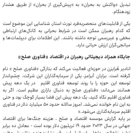
تبدیل «واکنش به بحران» به «پیش‌گیری از بحران» از طریق هشدار
زودهنگام.
یکی از قابلیت‌های منحصربه‌فرد نورث استار، شناسایی این موضوع است
که کدام رهبران ممکن است در شرایط بحرانی به کانال‌های ارتباطی
مخفی و غیررسمی توجه داشته باشند. این اطلاعات برای دیپلمات‌ها و
میانجی‌گران ارزش حیاتی دارد.
جایگاه همزاد دیجیتالی رهبران در اقتصاد «فناوری صلح»
انادیر هُرایزن در حوزه‌ای فعالیت می‌کند که بتازگی «فناوری صلح » نام
گرفته است. برایان آبرامز، یکی از سرمایه‌گذاران این شرکت، چشم‌‍انداز
توسعه این حوزه را با روند توسعه فناوری اقلیم در یک دهه پیش
همانند می‌داند: «فناوری صلح به دنبال بازاری عظیم است. اگر به
فناوری اقلیم نگاه کنید، یک دهه پیش این فضا بسیار کوچک بود و حتی
به این نام خوانده نمی‌شد. امروز سالانه حدود ۵۰ میلیارد دلار در فناوری
اقلیم سرمایه‌گذاری می‌شود.»
بر پایه گزارش موسسه اقتصاد و صلح ، هزینه جنگ‌ها برای اقتصاد
جهانی در سال ۲۰۲۳ حدود ۱۹ تریلیون دلار بوده است - معادل ده برابر
تولید ناخالص داخلی اسپانیا. این رقم نشان‌دهنده پتانسیل عظیم