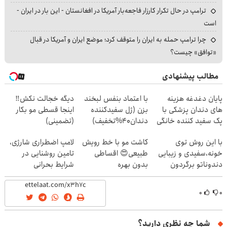
ترامپ در حال تکرار کارزار فاجعه‌بار آمریکا در افغانستان - این بار در ایران -
است
چرا ترامپ حمله به ایران را متوقف کرد؛ موضع ایران و آمریکا در قبال
«توافق» چیست؟
مطالب پیشنهادی
پایان دغدغه هزینه
با اعتماد بنفس لبخند
دیگه خجالت نکش‼️
های دندان پزشکی با
بزن (ژل سفیدکننده
اینجا قسطی مو بکار
پک سفید کننده خانگی
دندان40%تخفیف)
(تضمینی)
با این روش توی
کاشت مو با خط رویش
لامپ اضطراری شارژی،
خونه،سفیدی و زیبایی
طبیعی😍 اقساطی
تامین روشنایی در
دندوناتو برگردون
بدون بهره
شرایط بحرانی
(40%off)
۰
۰
شما چه نظری دارید؟