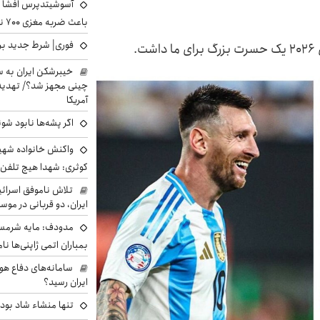
آسوشیتدپرس افشا ک
باعث ضربه مغزی ۷۰۰ نظامی آمریکایی شد
فوری| شرط جدید برا
.
خیبرشکن ایران به س
چینی مجهز شد؟/ تهدید 
آمریکا
اگر پشه‌ها نابود شو
واکنش خانواده شهید 
کوثری: شهدا هیچ تلفن 
تلاش ناموفق اسرائی
ایران، دو قربانی در موس
مدودف: مایه شرمسا
بمباران اتمی ژاپنی‌ها نام
سامانه‌های دفاع هو
ایران رسید؟
تنها منشاء شاد بو