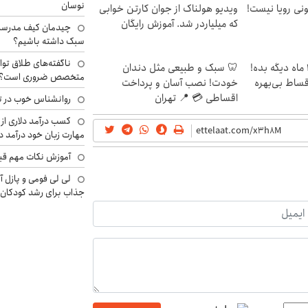
نوسان
هی 800 میلیونی رویا نیست!
ویدیو هولناک از جوان کارتن خوابی
که میلیاردر شد. آموزش رایگان
چیدمان کیف مدرسه؛
سبک داشته باشیم؟
ناگفته‌های طلاق توا
الان طلا بخر پولشو 4 ماه دیگه بده!
🦷 سبک و طبیعی مثل دندان
متخصص ضروری است؟
اقساط بی‌بهره
خودت! نصب آسان و پرداخت
اقساطی 💳 📍 تهران
روانشناس خوب در ت
کسب درآمد دلاری از 
مهارت زبان خود درآمد د
آموزش نکات مهم قبل 
لی لی فومی و پازل آ
جذاب برای رشد کودکان