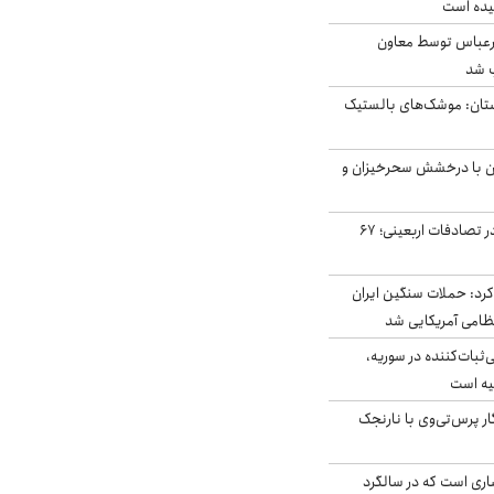
یده است
رعباس توسط معاون
ب شد
تان: موشک‌های بالستیک
ان با درخشش سحرخیزان و
جان باختن ۲۴ زائر در تصادفات اربعینی؛ ۶۷
رد: حملات سنگین ایران
‌ثبات‌کننده در سوریه،
یه است
ار پرس‌تی‌وی با نارنجک
ری است که در سالگرد