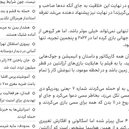
نیست، چون شرایط پیچ
 و در نهایت این خلاقیت به جای آنکه ده‌ها صاحب و
حمله به قشم و بند
‌گریزند! در نهایت نیز پیشنهاد دهنده می‌شد تفرقه
استاندار هرمزگان تکذی
هشدار یمن به عربس
هایی نمی‌تواند خیلی موثر باشد. اما هر گروهی از
آماده شلیک هستند
افراد تشکیل می شود. مسی از ۲۰۰۶ برای آرژانتین در جام جهانی بازی کرده اما در ۲۰۲۲ و پنجمین تجربه، تنها
پیروزی استقلال تهر
ود.
آسانی در دیدار دوستانه
ه هست، آن همه کاریکاتور و داستان و انیمیشن و جوک‌هایی
، یا به فیلم یا هایلایت بازی‌های آرژانتین در قطر
میلیون تردد ثبت شد
 اما در زمین باشد و در لحظه موعود، با نبوغش کار را تمام
آسوشیتدپرس افشا ک
باعث ضربه مغزی ۷۰۰ نظامی آمریکایی شد
هر بازیکنی روی پای مسی می‌رفت، ناگهان چند آرژانتینی به او حمله می‌کردند شماره ۷ -یعنی رودریگو دی
فیدان: هر فعالیت بی
 مسی تکل می‌زد، بخاطر مسی دعوا می‌کرد و جای او
تهدیدی برای امنیت ترک
می دوید. خلاصه، آرژانتین شد سمبل و نماد عینی یک روح در ۱۱ بدن که همه برای مسی بازی می‌کردند و
اسرائیلی‌ها به خبرنگ
حمله کردند
حالا آرژانتین برای تکرار همان روش آمده، با مسی که ۴ سال پیرتر شده اما اسکالونی و افکارش تغییری
مدودف: مایه شرمسا
می‌کند و از همین هواپیما مشخص است که آرژانتین