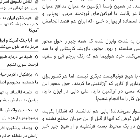
تلاش ناموفق اسرائی
. در همین راستا آرژانتین به عنوان مدافع عنوان
ایران، دو قربانی در موس
ر رقابت با ایرلاین‌های ثروتمند عربی، اروپایی و
خیبرشکن ایران به س
 استفاده از پرواز داخلی -که ایران هم قصد انجامش
چینی مجهز شد؟/ تهدید 
آمریکا
آیا جنگ آمریکا و ای
نتین به شدت وایرال شده که همه چیز را حول محور
هرمز ماه‌ها طول می‌کش
ل مسی نشان می‌دهد. روی دم هواپیما شماره ۱۰ آلبی سلسته و روی موتور، بازوبند کاپیتانی او با سه
می‌کند. خود هواپیما هم که رنگ پرچم آبی و سفید
ضرغامی درباره ضرور
فرصت سوزی نکنیم
پزشکیان: اگر در خی
با هیچ فوتبالیست دیگری نیست، اما هر کشور برای
ما هستیم؛ مجبوریم اصلا
داری از کاری که آرژانتینی‌ها کردند، حول محور این
مسی در آرژانتین دارد، علی دایی در ایران دارد،
طعنه قالیباف به ته
کار را ما انجام دهیم!
بپذیر/ به نمایش بیشتری
نخستین واکنش عالی
ار نمی‌شدند! ابایی هم نداشتند که آشکارا بگویند
پرسپولیس: از هواداران 
ا این فرض که آنها از قبل از این جریان مطلع نشده و
ن در یک محیط بسته قرنطینه و از هیچ چیز خبر
یوسف پزشکیان: افرا
آرامش در منطقه حاکم ب