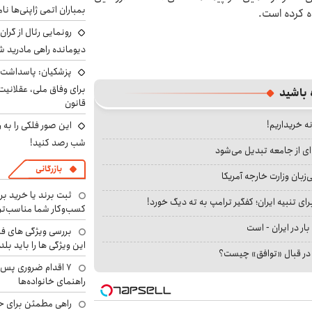
بمباران اتمی ژاپنی‌ها نام
ه کرده است.
رونمایی رئال از گرا
دیومانده راهی مادرید ش
پزشکیان: پاسداشت 
برای وفاق ملی، عقلانیت
 باشید
قانون
نه خریداریم!
این صور فلکی را به ر
شب رصد کنید!
ای از جامعه تبدیل می‌شود
بازرگانی
بان وزارت خارجه آمریکا
ثبت برند یا خرید برن
ای تنبیه ایران؛ کفگیر ترامپ به ته دیگ خورد!
کسب‌وکار شما مناسب‌ت
بار در ایران - است
بررسی ویژگی های فن
این ویژگی ها را باید بلد
ا در قبال «توافق» چیست؟
۷ اقدام ضروری پس 
راهنمای خانواده‌ها
راهی مطمئن برای ح