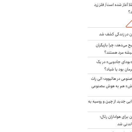
طلا آغاز شده است/ فلز زرد
د؟
دن در زندگی کشف شد
ح می‌دهد: چرا بازیگران
همیشه مرد هستند؟
بودای جادویی» در یک
رمان بود یا شیاد؟
وعی در هالیوود؛ الی راث
روش» هم به هوش مصنوعی
ایی جدید از چین و روسیه به
 برای هواداران رئال؛
اندنی شد