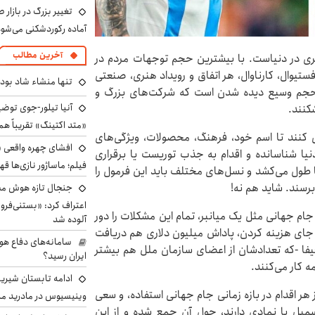
تغییر بزرگ در بازار 
آماده رکوردشکنی می‌شو
آخرین مطالب
ی در دنیاست. با بیشترین حجم توجهات مردم در
تیوال، کارناوال، هر اتفاق و رویداد هنری، صنعتی
تنها منشاء شاد بو
 حجم وسیع دیده شدن است که شرکت‌های بزرگ و
آنیا تیلور-جوی توضی
کنند.
«متد اکتینگ» تقریباً 
ی کنند تا اسم خود، فرهنگ، محصولات، ویژگی‌های
افشای چهره واقعی «
دنیا شناسانده و اقدام به جذب توریست یا برقراری
فیلم؛ ماساژور نازی‌ها قه
ها طول می‌کشد و نسل‌های مختلف باید این فرمول را
برسند. شاید هم نه!
جنجال تازه هوش مصن
اعتراف کرد: «بستنی‌ف
جام جهانی مثل یک میانبر، تمام این مشکلات را دور
آلوده شد
ه جای هزینه کردن، پاداش میلیون دلاری هم دریافت
سامانه‌های دفاع هو
ا -که تعدادشان از اعضای سازمان ملل هم بیشتر
ایران رسید؟
 کار می‌کنند.
ادامه تابستان شیرین
ر اقدام در بازه زمانی جام جهانی استفاده، و سعی
وینیسیوس در مادرید م
مبل یا نمادی دارند، حول آن جمع شده و از این