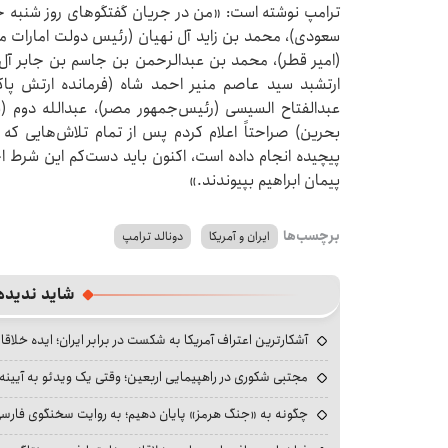
ترامپ نوشته است: «من در جریان گفتگوهای روز شنبه 
سعودی)، محمد بن زاید آل نهیان (رئیس دولت امارات م
(امیر قطر)، محمد بن عبدالرحمن بن جاسم بن جابر آل ث
ارتشبد سید عاصم منیر احمد شاه (فرمانده ارتش پاک
عبدالفتاح السیسی (رئیس‌جمهور مصر)، عبدالله دوم (
بحرین) صراحتاً اعلام کردم پس از تمام تلاش‌هایی که 
پیچیده انجام داده است، اکنون باید دست‌کم این شرط ا
پیمان ابراهیم بپیوندند.»
برچسب‌ها
ایران و آمریکا
دونالد ترامپ
شاید ندیده
آشکارترین اعتراف آمریکا به شکست در برابر ایران؛ ایده خلاقا
مجتبی شکوری در راهپیمایی اربعین؛ وقتی یک ویدئو به آیینه‌
چگونه به «جنگ هرمز» پایان دهیم؛ به روایت سخنگوی فارسی‌ز