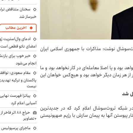
سخنان متناقض ترامپ 
خبرساز شد
آخرین مطالب
ادعای وال‌استریت ژو
اعضای ناتو قطعی است
ث‌سوشال نوشت: مذاکرات با جمهوری اسلامی ایران
خبر خوب برای بازنش
انجام می‌شود
 بود و یا اصلا معامله‌ای در کار نخواهد بود و ما
مقام سعودی: توافقن
ر از هر زمان دیگر خواهد بود و هیچ‌کس خواهان این
پاکستان و ترکیه تهدید
نیست
پیاتزا فهرست نهایی 
آسیایی اعلام کرد
 شبکه تروث‌سوشال اعلام کرد که در جدیدترین
حراج ۸۸ اثر ف
ار پیوستن آنها به پیمان سازش با رژیم صهیونیستی
+تصاویر
ماجرای پرسپولیس و د