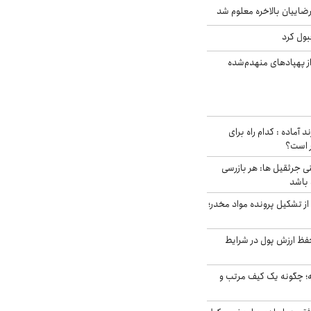
اییان بالاخره معلوم شد
بول کرد
ز پهپادهای منهدم‌شده
د آماده : کدام راه برای
ر است؟
ی جرثقیل ها: هر بازرسی
 باشد
از تشکیل پرونده مواد مخدر؛
فظ ارزش پول در شرایط
 چگونه یک کیف مرتب و