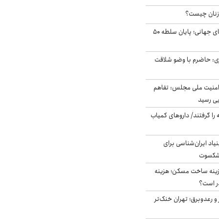
زنان چیست؟
شوک ایران به بازارهای جهانی؛ پایان سلطه ۵۰
ی: حاضرم با وضو شلاقت
منیت ملی مجلس: تفاهم
یی رسید
 را گرفتند/ داروهای کمیاب
اد ایران‌شناسی برای
یشکسوت
دی هزینه ساخت مسکن؛ هزینه
ر است؟
 و رعدوبرق؛ تهران خنک‌تر