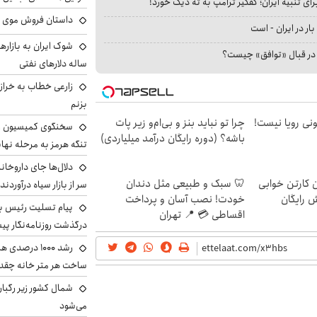
ای تنبیه ایران؛ کفگیر ترامپ به ته دیگ خورد!
داستان فروش موی 
بار در ایران - است
ا در قبال «توافق» چیست؟
ساله دلارهای نفتی
زارعی خطاب به خراز
بزنم
هی 800 میلیونی رویا نیست!
چرا تو نباید بنز و بی‌ام‌و زیر پات
سخنگوی کمیسیون ا
باشه؟ (دوره رایگان درآمد میلیاردی)
تنگه هرمز به مرحله نها
دلال‌ها جای داروخانه
ن کارتن خوابی
🦷 سبک و طبیعی مثل دندان
سر از بازار سیاه درآوردند
ش رایگان
خودت! نصب آسان و پرداخت
پیام تسلیت رئیس بنی
اقساطی 💳 📍 تهران
درگذشت روزنامه‌نگار پ
رشد ۱۰۰۰ درص
ساخت هر متر خانه چقد
شمال کشور زیر رگبار
می‌شود