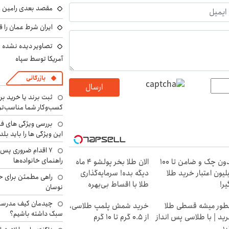
مقصد بعدی رامین رض
ایران شرط عمان را ق
تصاویر دیده نشده ا
آمریکا توسط سپاه
بازرگانی
ارسال
ثبت برند یا خرید برن
کسب‌وکار شما مناسب‌ت
بررسی ویژگی های فن
این ویژگی ها را باید بلد
۷ اقدام ضروری پس 
راهنمای خانواده‌ها
بدون چک و ضامن تا 100
الان طلا بخر پولشو 4 ماه
لیون اعتبار خرید طلا
دیگه بده! سرمایه‌گذاری
راهی مطمئن برای ح
یر!
طلا با اقساط بی‌بهره
نوسان
چیدمان کیف مدرسه؛
ور میشه قسطی طلا
خرید شمش پلمپ طلاسی،
سبک داشته باشیم؟
ید | با طلاسی پس انداز
از ۰.۵ گرم تا ۱۰ گرم
ید