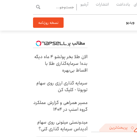
ی
یادداشت
انتشارات
آرشیو
ویدیو
نسخه روزنامه
مطالب پیشنهادی
الان طلا بخر پولشو 4 ماه دیگه
بده! سرمایه‌گذاری طلا با
اقساط بی‌بهره
سرمایه گذاری ارزی روی سهام
تویوتا - کلیک کن
مسیر همراهی و گزارش عملکرد
گروه اسنپ در ۱۴۰۴
میدونستی میتونی روی سهام
پربحث‌ترین
آدیداس سرمایه گذاری کنی؟