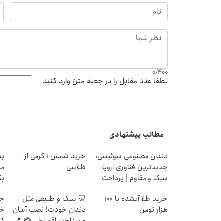
0
/
400
لطفا عدد مقابل را در جعبه متن وارد کنید
مطالب پیشنهادی
دندان مصنوعی سوئیسی:
خرید شمش 1 گرمی از
جدیدترین فناوری اروپا،
طلاسی
می
سبک و مقاوم | پرداخت
بگ
قسطی
خرید طلا آبشده با 100
🦷 سبک و طبیعی مثل
چط
هزار تومن
دندان خودت! نصب آسان
خر
و پرداخت اقساطی 💳 📍
کن