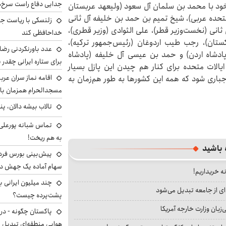
جدایی دفاع راست سرخ‌
خود با محمد بن سلمان آل سعود (ولیعهد عربستان
تحده عربی)، شیخ تمیم بن حمد بن خلیفه آل ثانی
زلنسکی با ریاست جم
انی (نخست‌وزیر قطر)، علی الثوادی (وزیر قطری)،
خداحافظی کند
ستان)، رجب طیب اردوغان (رئیس‌جمهور ترکیه)،
عدد باورنکردنی رضای
پادشاه اردن) و حمد بن عیسی آل خلیفه (پادشاه
برای ستاره ایرانی چقدر 
ایالات متحده برای کنار هم چیدن این پازل بسیار
اقامه نماز سران عرب
جباری شود که همه این کشورها به طور هم‌زمان به
مسجدالحرام همزمان با 
تالاب بیشه دالان، پن
تماس شبانه پورعلی‌گ
به هم ریخت!
 باشید
سهام آماده یک جهش د
نه خریداریم!
ای از جامعه تبدیل می‌شود
پشت‌پرده چیست؟
بان وزارت خارجه آمریکا
پاکستان چگونه - در
هوایی منطقه‌ای تبدیل 