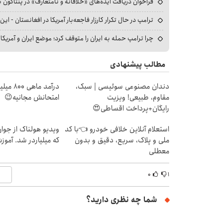
فراخوان دریافت ایده‌های «خلاقانه و نامتعارف» در پنتاگون بر
ترامپ در حال تکرار کارزار فاجعه‌بار آمریکا در افغانستان - این 
چرا ترامپ حمله به ایران را متوقف کرد؛ موضع ایران و آمریک
مطالب پیشنهادی
دندان مصنوعی سوئیسی | سبک،
درآمد ما
مقاوم، طبیعی! ویزیت
امتحانش مجانیه😉
رایگان+پرداخت اقساطی😍
استعلام آنلاین خلافی خودرو 👈با کد
ویدیو هولناک از جوا
ملی و پلاک، سریع، دقیق و بدون
که میلیاردر شد. آموز
معطلی
۰
۱
شما چه نظری دارید؟