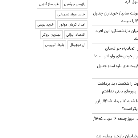
بول کرد
بازرسی جرثقیل
فرم ساز آنلاین
لات سایپا/ خریداران جدول
خرید مواد شیمیایی
امداد کرمان موتور
خرید یوسی
یان بازنشستگی: این افراد
اقتصاد ایرانی
بهترین بروکر
ارز دیجیتال
بلیط اتوبوس
تحادیه: حواله‌های
 از خودروهای وارداتی است!
 قیمت‌های تازه آمد/ جدول
ت را شکست: بد برداشت
باورهای دینی نداشتم
پیش‌بینی بورس فردا شنبه ۱۷ مرداد ۱۴۰۵/ بازار
یگر است؟
قیمت دلار در بازار آزاد امروز جمعه ۱۶ مرداد ۱۴۰۵/
اییان بالاخره معلوم شد