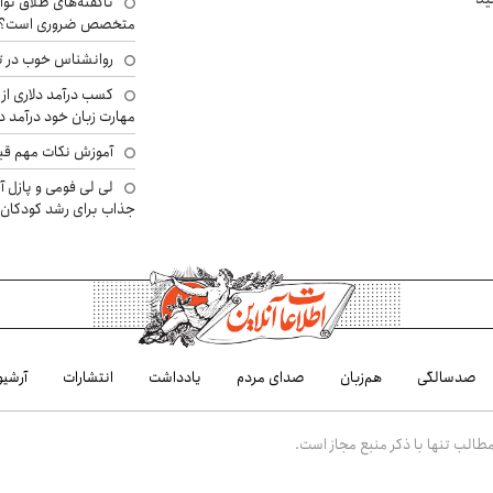
ناگفته‌های طلاق توا
متخصص ضروری است؟
روانشناس خوب در ت
کسب درآمد دلاری از 
مهارت زبان خود درآمد د
آموزش نکات مهم قبل 
لی لی فومی و پازل آ
جذاب برای رشد کودکان
صدسالگی
هم‌زبان
صدای مردم
یادداشت
انتشارات
آرشیو
الب تنها با ذکر منبع مجاز است.