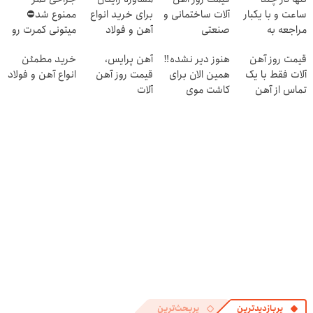
ساعت و با یکبار
آلات ساختمانی و
برای خرید انواع
ممنوع شد⛔
مراجعه به
صنعتی
آهن و فولاد
میتونی کمرت رو
خودرو45
در منزل درمان
قیمت روز آهن
هنوز دیر نشده‼️
آهن پرایس،
خرید مطمئن
کنی! 👈🏻
آلات فقط با یک
همین الان برای
قیمت روز آهن
انواع آهن و فولاد
پرسش‌نامه
تماس از آهن
کاشت موی
آلات
پرایس
طبیعی اقدام کن!
پربازدیدترین
پربحث‌ترین