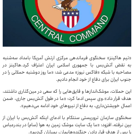
«تیم هاکینز» سخنگوی فرماندهی مرکزی ارتش آمریکا بامداد سه‌شنبه
به نقض آتش‌بس با جمهوری اسلامی ایران اعتراف کرد.هاکینز در
مصاحبه با شبکه «فاکس نیوز» مدعی شد: «ما روز دوشنبه حملاتی را در
جنوب ایران برای دفاع از خود انجام دادیم.
این حملات، موشک‌اندازها و قایق‌هایی را که سعی در مین‌گذاری داشتند،
هدف قرار داد».وی سپس ادعا کرد:‌ «ما در طول آتش‌بس جاری، ضمن
اعمال خویشتن‌داری، به دفاع از نیروهای خود ادامه می‌دهیم».
سخنگوی سازمان تروریستی سنتکام با ادعای اینکه آتش‌بس با ایران از
بین نرفته،‌ افزود: «ما یک سایت موشک زمین به هوا (سام) در بندرعباس
را پس از هدف قرار دادن جنگنده‌هایمان، بمباران کردیم».