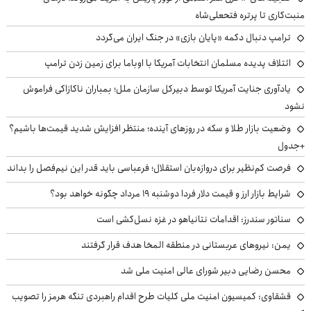
منبت‌کاری تا پرتره فتحعلی‌شاه
ترامپ دنبال دکمه «پایان بازی» در جنگ ایران می‌گردد
ائتلاف پدیده مسلمان انتخابات آمریکا با اوباما برای زمین زدن ترامپ
یادآوری جنایت آمریکا توسط دبیرکل سازمان ملل؛ بمباران ناکازاکی فراموش
نشود
وضعیت بازار طلا و سکه در روزهای آینده؛ منتظر افزایش شدید قیمت‌ها باشیم؟
+جدول
فرصت کم‌نظیر برای دروازه‌بان استقلال؛ فرعباسی باید قدر این نیم‌فصل را بداند
شرایط بازار ارز و قیمت دلار فردا دوشنبه ۱۹ مرداد چگونه خواهد بود؟
سناتور سندرز: اقدامات نتانیاهو در غزه نسل‌کشی است
یمن: نیروهای عربستانی در منطقه المخا هدف قرار گرفتند
محسن رضایی دبیر شورای عالی امنیت ملی شد
قشقاوی: کمیسیون امنیت ملی کلیات طرح اقدام راهبردی تنگه هرمز را تصویب