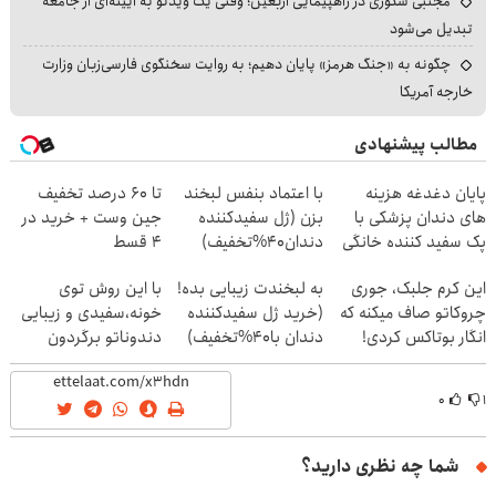
مجتبی شکوری در راهپیمایی اربعین؛ وقتی یک ویدئو به آیینه‌ای از جامعه
تبدیل می‌شود
چگونه به «جنگ هرمز» پایان دهیم؛ به روایت سخنگوی فارسی‌زبان وزارت
خارجه آمریکا
مطالب پیشنهادی
پایان دغدغه هزینه
با اعتماد بنفس لبخند
تا 60 درصد تخفیف
های دندان پزشکی با
بزن (ژل سفیدکننده
جین وست + خرید در
پک سفید کننده خانگی
دندان40%تخفیف)
4 قسط
این کرم جلبک، جوری
به لبخندت زیبایی بده!
با این روش توی
چروکاتو صاف میکنه که
(خرید ژل سفیدکننده
خونه،سفیدی و زیبایی
انگار بوتاکس کردی!
دندان با40%تخفیف)
دندوناتو برگردون
(تخفیف ویژه)
(40%off)
۰
۱
شما چه نظری دارید؟