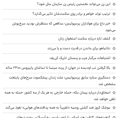
این زن می‌تواند نخستین رئیس زن سازمان ملل شود؟
ترتیب تولد خواهر و برادر روی سلامت‌شان تاثیر می‌گذارد؟
خبر داغ برای هواداران پرسپولیس؛ مدافعی که منتظرش بودید سرخ‌پوش
می‌شود
کشف تازه درباره سلامت استخوان زنان
نتانیاهو برای ماندن در قدرت دست و پا می‌زند
اشتباهات مرگبار غرب و زمستان تاریک کی‌یف
بالا گرفتن تب اودیسه در جهان؛ از پرده سینما تا تماشای پاپیروس ۲۳۰۰ ساله
دستگیری ستاره سابق پرسپولیس؛ علت زندان پیشکسوت سرخ‌های پایتخت
مشخص شد
اسحاق‌دار درباره پیمان مکه: حمله خارجی به هر یک از سه کشور، حمله به همه
تلقی خواهد شد
موشک کروز ضد کشتی روسیه «تقریباً به همه پدافندهای هوایی» نفوذ می‌کند
گنجینه‌های ۱۲ قرن هنر اسلامی از لوور پاریس به آمریکا می‌روند؛ درهای