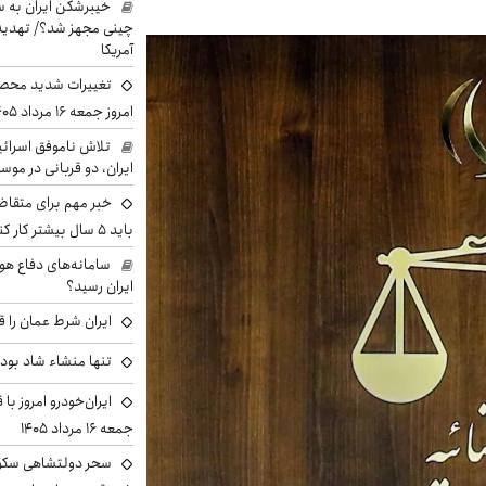
خیبرشکن ایران به س
چینی مجهز شد؟/ تهدید 
آمریکا
تغییرات شدید محصو
امروز جمعه ۱۶ مرداد ۱۴۰۵ را ببینند
تلاش ناموفق اسرائی
ایران، دو قربانی در موس
خبر مهم برای متقاض
باید ۵ سال بیشتر کار کنند
سامانه‌های دفاع هو
ایران رسید؟
ایران شرط عمان را ق
تنها منشاء شاد بو
ایران‌خودرو امروز با
جمعه ۱۶ مرداد ۱۴۰۵
سحر دولتشاهی سکو