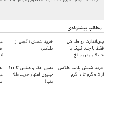
بی نقص درحال اجرای عدالت وظایف قانونی خویش است اجرش
مطالب پیشنهادی
پس‌اندازت رو طلا کن!
خرید شمش 1 گرمی از
فقط با چند کلیک با
طلاسی
هز
حداقل‌ترین مبلغ...
آب
خرید شمش پلمپ طلاسی،
بدون چک و ضامن تا 100
به
از ۰.۵ گرم تا ۱۰ گرم
میلیون اعتبار خرید طلا
می
بگیر!
سر