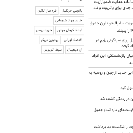
امانه هدایت ضدپارازیت
جدی برای پاتریوت و تاد
بازرسی جرثقیل
فرم ساز آنلاین
خرید مواد شیمیایی
لات سایپا/ خریداران جدول
امداد کرمان موتور
خرید یوسی
ل برای سرنگونی رژیم در
اقتصاد ایرانی
بهترین بروکر
اد گرفت
ارز دیجیتال
بلیط اتوبوس
یان بازنشستگی: این افراد
ایی جدید از چین و روسیه به
بول کرد
دن در زندگی کشف شد
 قیمت‌های تازه آمد/ جدول
ت را شکست: بد برداشت