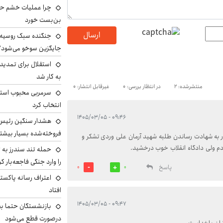
چرا عملیات خشم حما
بن‌بست خورد
ارسال
جنگنده سبک روسیه 
جایگزین سوخو می‌شود؟
استقلال برای تمدید ق
به کار شد
منتشرشده: 2
در انتظار بررسی: 0
غیرقابل انتشار: 0
سرمربی محبوب استقل
انتخاب کرد
۰۹:۴۶ - ۱۴۰۵/۰۳/۰۵
هشدار سنگین رئیس ا
فروخته‌شده بسیار بیشتر
ر به شهادت رساندن طلبه شهید آرمان علی وردی تشکر و
دم ولی دادگاه انقلاب خوب درخشید.
حمله تند سندرز به ت
را وارد جنگی فاجعه‌بار کر
پاسخ
0
0
اعتراف رسانه پاکستان
افتاد
۰۹:۴۷ - ۱۴۰۵/۰۳/۰۵
بازنشستگان حتما بخ
درصورت قطع می‌شود