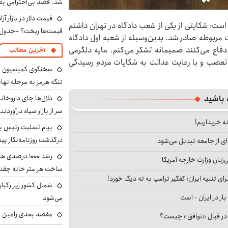
شد، قصد بی‌احترامی به 
است: شکایتی از یکی از شعب دادگاه در تهران داشتم
قیمت‌ها ریخت؟ +جدول
مربوطه صادر شد. بدین‌وسیله از شعبه اول دادگاه
فاع می‌کنند صمیمانه تشکر می‌کنم. مایه دلگرمی
آخرین مطالب
 تعصب و با رعایت عدالت به شکایات مردم رسیدگی
سخنگوی کمیسیون ا
تنگه هرمز به مرحله نها
دلال‌ها جای داروخانه
 باشید
سر از بازار سیاه درآوردند
نه خریداریم!
پیام تسلیت رئیس بنی
درگذشت روزنامه‌نگار پ
ای از جامعه تبدیل می‌شود
رشد ۱۰۰۰ درص
بان وزارت خارجه آمریکا
ساخت هر متر خانه چقد
ای تنبیه ایران؛ کفگیر ترامپ به ته دیگ خورد!
شمال کشور زیر رگبار
بار در ایران - است
می‌شود
مقصد بعدی رامین رض
ا در قبال «توافق» چیست؟