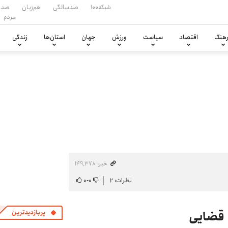
شبکه۱۰۰
صدسالگی
هم‌زبان
صدا
مردم
هنگ
اقتصاد
سیاست
ورزش
جهان
استان‌ها
زندگی
خبر: ۱۴۹٬۳۷۸
نظرات: ۲
۰
-
۰
ه قضایی
پربازدیدترین