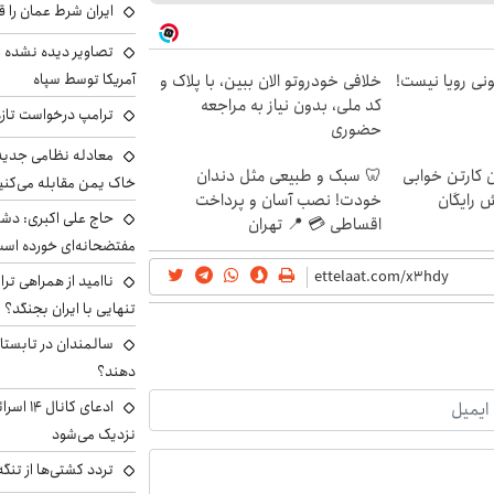
ایران شرط عمان را ق
تصاویر دیده نشده ا
آمریکا توسط سپاه
هی 800 میلیونی رویا نیست!
خلافی خودروتو الان ببین، با پلاک و
کد ملی، بدون نیاز به مراجعه
ترامپ درخواست تازه 
حضوری
معادله نظامی جدید 
ن کارتن خوابی
🦷 سبک و طبیعی مثل دندان
خاک یمن مقابله می‌کنی
ش رایگان
خودت! نصب آسان و پرداخت
حاج علی اکبری: دش
اقساطی 💳 📍 تهران
مفتضحانه‌ای خورده اس
ناامید از همراهی ترا
تنهایی با ایران بجنگد؟
سالمندان در تابستا
دهند؟
ادعای کا
نزدیک می‌شود
تردد کشتی‌ها از تنگ