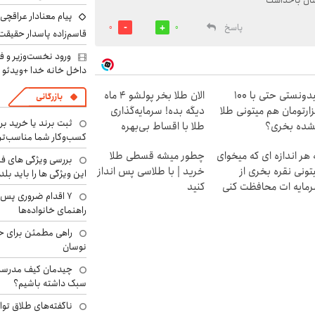
ان باخداست
پیام معنادار عراقچی د
پاسخ
0
0
قاسم‌زاده پاسدار حقیقت
ورود نخست‌وزیر و ف
داخل خانه خدا +ویدئو
میدونستی حتی با ۱۰۰
الان طلا بخر پولشو 4 ماه
بازرگانی
ارتومان هم میتونی طلا
دیگه بده! سرمایه‌گذاری
ثبت برند یا خرید برن
شده بخری؟
طلا با اقساط بی‌بهره
کسب‌وکار شما مناسب‌ت
 هر اندازه ای که میخوای
چطور میشه قسطی طلا
بررسی ویژگی های فن
تونی نقره بخری از
خرید | با طلاسی پس انداز
این ویژگی ها را باید بلد
مایه ات محافظت کنی
کنید
۷ اقدام ضروری پس 
راهنمای خانواده‌ها
راهی مطمئن برای ح
نوسان
چیدمان کیف مدرسه؛
سبک داشته باشیم؟
ناگفته‌های طلاق توا