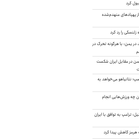
بول کرد
ز پهپادهای منهدم‌شده
زلنسکی را رد کرد
در یمن: با هرگونه تحرک در
م
من در مقابل ایران شکست
ت
مپ؛ نتانیاهو می‌خواهد به
ن چه ورزش‌هایی انجام
نال ۱۴ اسرائیل: ترامپ به توافق با ایران
ه هرمز کاهش پیدا کرد