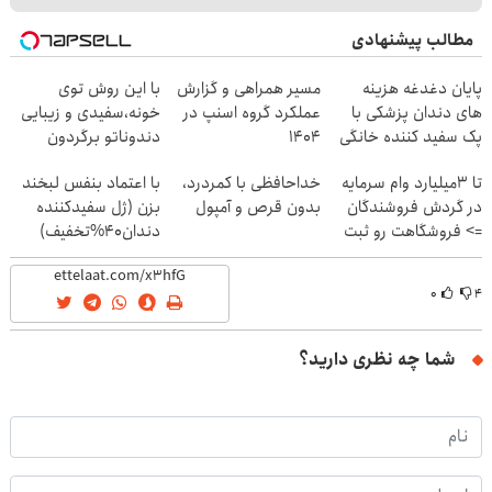
مطالب پیشنهادی
پایان دغدغه هزینه
مسیر همراهی و گزارش
با این روش توی
های دندان پزشکی با
عملکرد گروه اسنپ در
خونه،سفیدی و زیبایی
پک سفید کننده خانگی
۱۴۰۴
دندوناتو برگردون
(40%off)
تا 3میلیارد وام سرمایه
خداحافظی با کمردرد،
با اعتماد بنفس لبخند
در گردش فروشندگان
بدون قرص و آمپول
بزن (ژل سفیدکننده
=> فروشگاهت رو ثبت
دندان40%تخفیف)
کن
۰
۴
شما چه نظری دارید؟