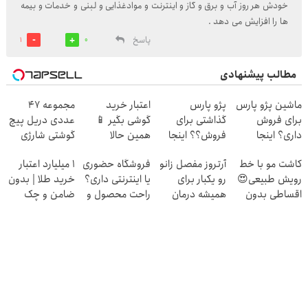
خودش هر روز آب و برق و گاز و اینترنت و موادغذایی و لبنی و خدمات و بیمه
ها را افزایش می دهد .
پاسخ
1
0
مطالب پیشنهادی
ماشین پژو پارس
پژو پارس
اعتبار خرید
مجموعه 47
برای فروش
گذاشتی برای
گوشی بگیر 📱
عددی دریل پیچ
داری؟ اینجا
فروش؟؟ اینجا
همین حالا
گوشتی شارژی
سریع بفروشش
راحت بفروشش
درخواست اعتبار
(تخفیف به مدت
کاشت مو با خط
آرتروز مفصل زانو
فروشگاه حضوری
۱ میلیارد اعتبار
بده 🎯
محدود)
رویش طبیعی😍
رو یکبار برای
یا اینترنتی داری؟
خرید طلا | بدون
اقساطی بدون
همیشه درمان
راحت محصول و
ضامن و چک
بهره
کن!
خدماتت رو
◗پرسش‌نامه◖
بفروش