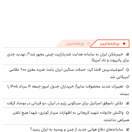
پربازدیدترین
پربحث‌ترین
خیبرشکن ایران به سامانه هدایت ضدپارازیت چینی مجهز شد؟/ تهدید جدی
برای پاتریوت و تاد آمریکا
آسوشیتدپرس افشا کرد: حملات سنگین ایران باعث ضربه مغزی ۷۰۰ نظامی
آمریکایی شد
تغییرات شدید محصولات سایپا/ خریداران جدول امروز جمعه ۱۶ مرداد ۱۴۰۵ را
ببینند
تلاش ناموفق اسرائیل برای سرنگونی رژیم در ایران، دو قربانی در موساد گرفت
واکنش خانواده شهید لاریجانی به اظهارات سردار کوثری: شهدا هیچ تلفن
همراهی نداشتند
سامانه‌های دفاع هوایی جدید از چین و روسیه به ایران رسید؟