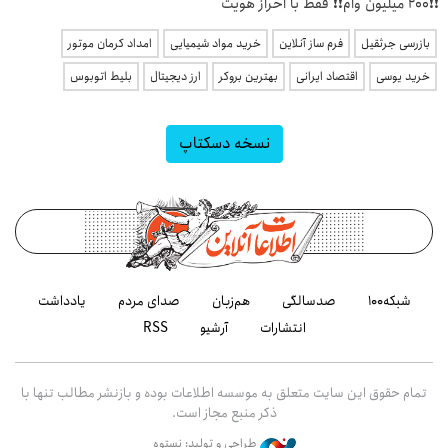
❗❗200 میلیون وام❗❗ فقط با احراز هویت
بازرسی جرثقیل
فرم ساز آنلاین
خرید مواد شیمیایی
امداد کرمان موتور
خرید یوسی
اقتصاد ایرانی
بهترین بروکر
ارز دیجیتال
بلیط اتوبوس
نسخه دسکتاپ
شبکه۱۰۰
صدسالگی
هم‌زبان
صدای مردم
یادداشت
انتشارات
آرشیو
RSS
تمام حقوق این سایت متعلق به موسسه اطلاعات بوده و بازنشر مطالب تنها با
ذکر منبع مجاز است.
طراحی و تولید: نستوه