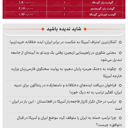
شاید ندیده باشید
آشکارترین اعتراف آمریکا به شکست در برابر ایران؛ ایده خلاقانه خریداریم!
مجتبی شکوری در راهپیمایی اربعین؛ وقتی یک ویدئو به آیینه‌ای از جامعه
تبدیل می‌شود
چگونه به «جنگ هرمز» پایان دهیم؛ به روایت سخنگوی فارسی‌زبان وزارت
خارجه آمریکا
فراخوان دریافت ایده‌های «خلاقانه و نامتعارف» در پنتاگون برای تنبیه
ایران؛ کفگیر ترامپ به ته دیگ خورد!
ترامپ در حال تکرار کارزار فاجعه‌بار آمریکا در افغانستان - این بار در ایران -
است
چرا ترامپ حمله به ایران را متوقف کرد؛ موضع ایران و آمریکا در قبال
«توافق» چیست؟