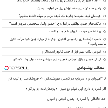
۷ اقدام ضروری پس از تشکیل پرونده مواد مخدر؛ راهنمای خانواده‌ها
راهی مطمئن برای حفظ ارزش پول در شرایط نوسان
چیدمان کیف مدرسه؛ چگونه یک کیف مرتب و سبک داشته باشیم؟
ناگفته‌های طلاق توافقی در ایران؛ چرا حضور وکیل متخصص ضروری است؟
روانشناس خوب در تهران با قیمت مناسب
کسب درآمد دلاری از تدریس آنلاین | چگونه از مهارت زبان خود درآمد دلاری
داشته باشیم؟
آموزش نکات مهم قبل از خرید فالوور اینستاگرام
لی لی فومی و پازل آموزشی فومی؛ بازی آموزشی جذاب برای رشد کودکان
مطالب پیشنهادی
تا 3میلیارد وام سرمایه در گردش فروشندگان => فروشگاهت رو ثبت کن
اگر کمردرد داری این فیلم رو ببین! ◗پرسش‌نامه رو پر کن◖
خداحافظی با کمردرد، بدون قرص و آمپول