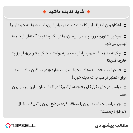
شاید ندیده باشید
آشکارترین اعتراف آمریکا به شکست در برابر ایران؛ ایده خلاقانه خریداریم!
مجتبی شکوری در راهپیمایی اربعین؛ وقتی یک ویدئو به آیینه‌ای از جامعه
تبدیل می‌شود
چگونه به «جنگ هرمز» پایان دهیم؛ به روایت سخنگوی فارسی‌زبان وزارت
خارجه آمریکا
فراخوان دریافت ایده‌های «خلاقانه و نامتعارف» در پنتاگون برای تنبیه
ایران؛ کفگیر ترامپ به ته دیگ خورد!
ترامپ در حال تکرار کارزار فاجعه‌بار آمریکا در افغانستان - این بار در ایران -
است
چرا ترامپ حمله به ایران را متوقف کرد؛ موضع ایران و آمریکا در قبال
«توافق» چیست؟
مطالب پیشنهادی