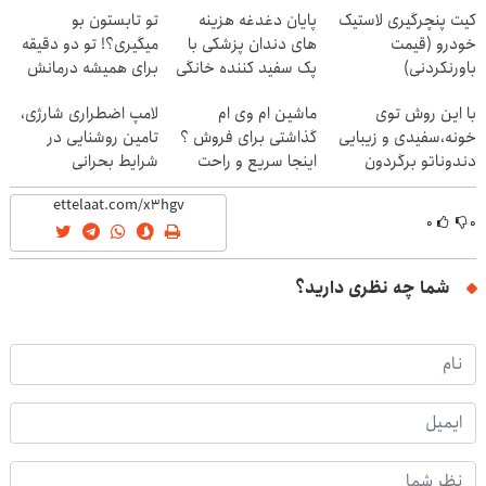
کیت پنچرگیری لاستیک
پایان دغدغه هزینه
تو تابستون بو
خودرو (قیمت
های دندان پزشکی با
میگیری؟! تو دو دقیقه
باورنکردنی)
پک سفید کننده خانگی
برای همیشه درمانش
کن
با این روش توی
ماشین ام وی ام
لامپ اضطراری شارژی،
خونه،سفیدی و زیبایی
گذاشتی برای فروش ؟
تامین روشنایی در
دندوناتو برگردون
اینجا سریع و راحت
شرایط بحرانی
(40%off)
بفروش
۰
۰
شما چه نظری دارید؟