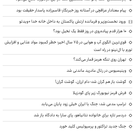
پیام معنادار عراقچی در آستانه روز خبرنگار؛ قاسم‌زاده پاسدار حقیقت بود
ورود نخست‌وزیر و فرمانده ارتش پاکستان به داخل خانه خدا +ویدئو
۱۰ هزار قدم پیاده‌روی در روز فقط یک تخیل بود؟
قوی‌ترین الگوی آب و هوایی در ۷۵ سال اخیر؛ خطر کمبود مواد غذایی و افزایش
تورم با ال‌نینو در راه است
تهران روی تنگه هرمز قمار می‌کند؟
وینیسیوس در رئال مادرید ماندنی شد
گوشت باز هم گران شد؛ دام ارزان، گوشت گران!
فرش قرمز نیویورک زیر پای گودزیلا
ترامپ مدعی شد: جنگ با ایران خیلی زود پایان می‌یابد
دردسر تازه برای خانواده نتانیاهو، پای سارا به دادگاه باز شد
جنگ جدید تراکتور و پرسپولیس کلید خورد