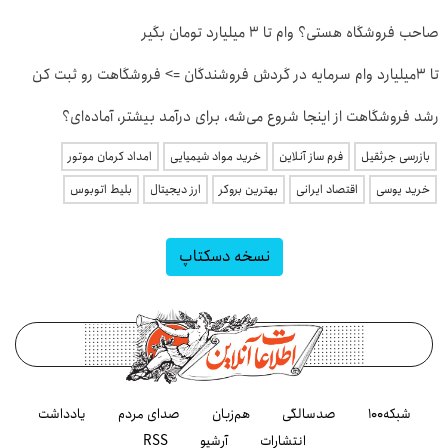
صاحب فروشگاه هستی؟ وام تا ۳ میلیارد تومان بگیر
تا 3میلیارد وام سرمایه در گردش فروشندگان => فروشگاهت رو ثبت کن
رشد فروشگاهت از اینجا شروع می‌شه، برای درآمد بیشتر، آماده‌ای؟
بازرسی جرثقیل
فرم ساز آنلاین
خرید مواد شیمیایی
امداد کرمان موتور
خرید یوسی
اقتصاد ایرانی
بهترین بروکر
ارز دیجیتال
بلیط اتوبوس
نسخه دسکتاپ
شبکه۱۰۰
صدسالگی
هم‌زبان
صدای مردم
یادداشت
انتشارات
آرشیو
RSS