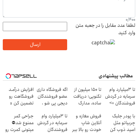
0
/
400
لطفا عدد مقابل را در جعبه متن
وارد کنید
ارسال
مطالب پیشنهادی
تا 3میلیارد وام
تا ۱۵۰ میلیون از
اگه فروشگاه داری
افزایش درآمـد
سرمایه در گردش
تکنوپی؛ دریافت
عضو فروشندگان
فروشگاهت رو
فروشندگان =>
ساده، مدارک
دیجی پی شو ،
تضمین کن «
فروشگاهت رو
حداقلی
فروش رو بالا ببر
فروشگاهت رو
با پودر جلبک
فروش مغازه و
تا 3میلیارد وام
جراحی کمر
ثبت کن
ثبت کن »
چربیاتو مثل
آنلاین شاپ
سرمایه در گردش
ممنوع شد⛔
اسید ذوب کن
خودت رو بالا ببر
فروشندگان
میتونی کمرت رو
(تخفیف تا
در منزل درمان