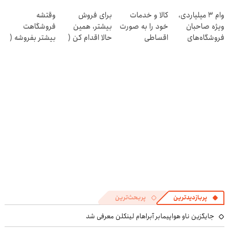
بگیر
»
فروشگاهت رو
وام ۳ میلیاردی،
کالا و خدمات
برای فروش
وقتشه
ثبت کن
ویژه صاحبان
خود را به صورت
بیشتر، همین
فروشگاهت
فروشگاه‌های
اقساطی
حالا اقدام کن (
بیشتر بفروشه (
آنلاین و حضوری
بفروشید
ثبت نام کن )
همین الان ثبت
نام کن )
پربازدیدترین
پربحث‌ترین
جایگزین ناو هواپیمابر آبراهام لینکلن معرفی شد