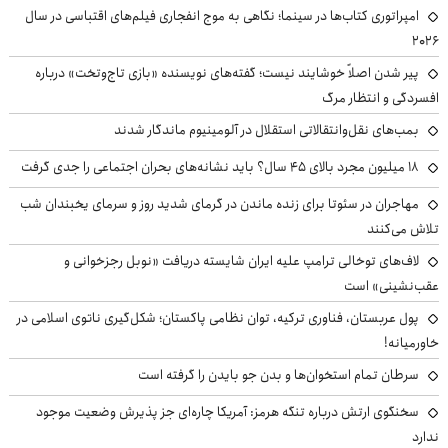
امپراتوری کتاب‌ها در سینما؛ نگاهی به موج انفجاری فیلم‌های اقتباسی در سال
۲۰۲۶
پیر شدن اصلاً خوشایند نیست؛ گفته‌های نویسنده «بازی تاج‌وتخت» درباره
افسردگی و انتظار مرگ
بمب‌های نقل‌وانتقالاتی استقلال در آلومینیوم ماندگار شدند
۱۸ میلیون مجرد بالای ۴۵ سال؟ باید نشانه‌های بحران اجتماعی را جدی گرفت
مهاجران در سئوتا برای زنده ماندن در گرمای شدید روز و سرمای یخبندان شب
تلاش می‌کنند
لاف‌های توخالی ترامپ علیه ایران شایسته دریافت «نوبل رجزخوانی و
عقب‌نشینی» است
پول عربستان، فناوری ترکیه، توان نظامی پاکستان؛ شکل‌گیری ناتوی اسلامی در
خاورمیانه!
سرطان تمام استخوان‌ها و بدن جو بایدن را گرفته است
سخنگوی ارتش درباره تنگه هرمز: آمریکا چاره‌ای جز پذیرش وضعیت موجود
ندارد