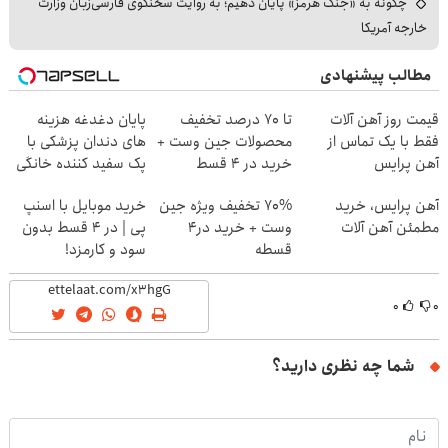
چگونه به «جنگ هرمز» پایان دهیم؛ به روایت سخنگوی فارسی‌زبان وزارت
خارجه آمریکا
مطالب پیشنهادی
قیمت روز آهن آلات
تا 70 درصد تخفیف
پایان دغدغه هزینه
فقط با یک تماس از
محصولات جین وست +
های دندان پزشکی با
آهن پرایس
خرید در 4 قسط
پک سفید کننده خانگی
آهن پرایس، خرید
70% تخفیف ویژه جین
خرید موبایل با اسنپ
مطمئن آهن آلات
وست + خرید در4
پی | در ۴ قسط بدون
قسطه
سود و کارمزد!
۰
۰
شما چه نظری دارید؟