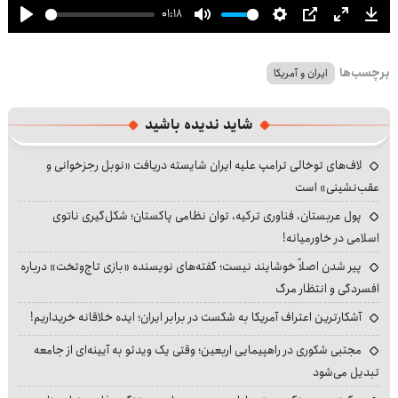
01:18
Play
Mute
Settings
PIP
Enter
Dow
fullscre
برچسب‌ها
ایران و آمریکا
شاید ندیده باشید
لاف‌های توخالی ترامپ علیه ایران شایسته دریافت «نوبل رجزخوانی و
عقب‌نشینی» است
پول عربستان، فناوری ترکیه، توان نظامی پاکستان؛ شکل‌گیری ناتوی
اسلامی در خاورمیانه!
پیر شدن اصلاً خوشایند نیست؛ گفته‌های نویسنده «بازی تاج‌وتخت» درباره
افسردگی و انتظار مرگ
آشکارترین اعتراف آمریکا به شکست در برابر ایران؛ ایده خلاقانه خریداریم!
مجتبی شکوری در راهپیمایی اربعین؛ وقتی یک ویدئو به آیینه‌ای از جامعه
تبدیل می‌شود