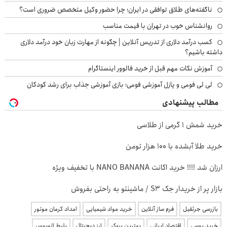
ناگفته‌های طلاق توافقی در ایران؛ چرا حضور وکیل متخصص ضروری است؟
روانشناس خوب در تهران با قیمت مناسب
کسب درآمد دلاری از تدریس آنلاین | چگونه از مهارت زبان خود درآمد دلاری
داشته باشیم؟
آموزش نکات مهم قبل از خرید فالوور اینستاگرام
لی لی فومی و پازل آموزشی فومی؛ بازی آموزشی جذاب برای رشد کودکان
مطالب پیشنهادی
خرید شمش 1 گرمی از طلاسی
خرید طلا آبشده با 100 هزار تومن
ارزان شد !!!! خرید اکانت NANO BANANA با تخفیف ویژه
بازار پر از خریدار جک S3 / ماشینتو به راحتی بفروش
بازرسی جرثقیل
فرم ساز آنلاین
خرید مواد شیمیایی
امداد کرمان موتور
خرید یوسی
اقتصاد ایرانی
بهترین بروکر
ارز دیجیتال
بلیط اتوبوس