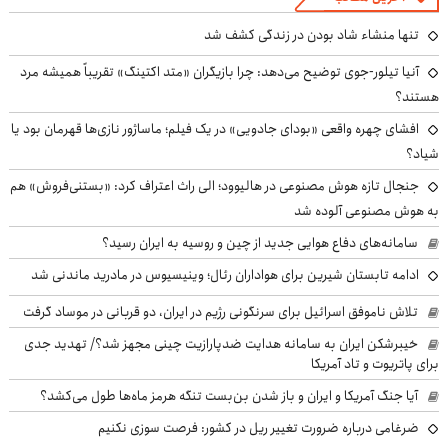
تنها منشاء شاد بودن در زندگی کشف شد
آنیا تیلور-جوی توضیح می‌دهد: چرا بازیگران «متد اکتینگ» تقریباً همیشه مرد
هستند؟
افشای چهره واقعی «بودای جادویی» در یک فیلم؛ ماساژور نازی‌ها قهرمان بود یا
شیاد؟
جنجال تازه هوش مصنوعی در هالیوود؛ الی راث اعتراف کرد: «بستنی‌فروش» هم
به هوش مصنوعی آلوده شد
سامانه‌های دفاع هوایی جدید از چین و روسیه به ایران رسید؟
ادامه تابستان شیرین برای هواداران رئال؛ وینیسیوس در مادرید ماندنی شد
تلاش ناموفق اسرائیل برای سرنگونی رژیم در ایران، دو قربانی در موساد گرفت
خیبرشکن ایران به سامانه هدایت ضدپارازیت چینی مجهز شد؟/ تهدید جدی
برای پاتریوت و تاد آمریکا
آیا جنگ آمریکا و ایران و باز شدن بن‌بست تنگه هرمز ماه‌ها طول می‌کشد؟
ضرغامی درباره ضرورت تغییر ریل در کشور: فرصت سوزی نکنیم