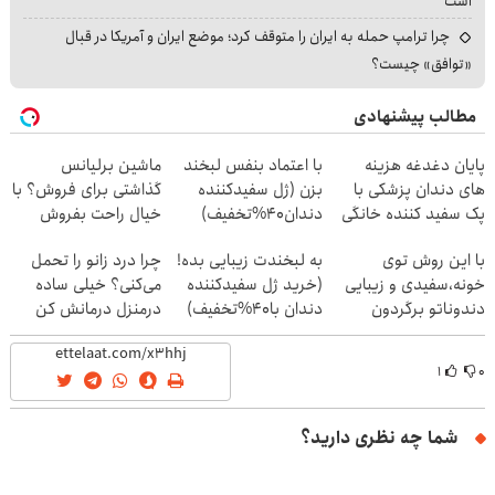
است
چرا ترامپ حمله به ایران را متوقف کرد؛ موضع ایران و آمریکا در قبال
«توافق» چیست؟
مطالب پیشنهادی
پایان دغدغه هزینه
با اعتماد بنفس لبخند
ماشین برلیانس
های دندان پزشکی با
بزن (ژل سفیدکننده
گذاشتی برای فروش؟ با
پک سفید کننده خانگی
دندان40%تخفیف)
خیال راحت بفروش
با این روش توی
به لبخندت زیبایی بده!
چرا درد زانو را تحمل
خونه،سفیدی و زیبایی
(خرید ژل سفیدکننده
می‌کنی؟ خیلی ساده
دندوناتو برگردون
دندان با40%تخفیف)
درمنزل درمانش کن
(40%off)
۱
۰
شما چه نظری دارید؟