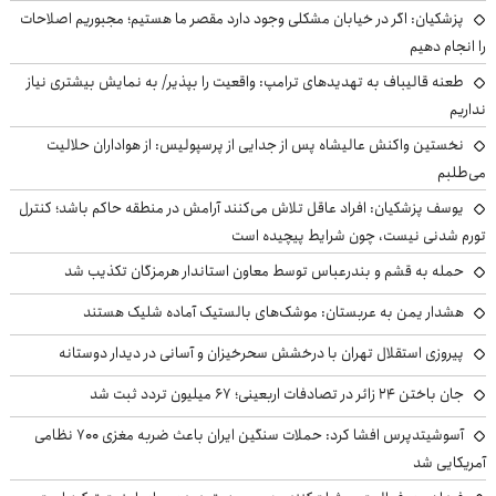
پزشکیان: اگر در خیابان مشکلی وجود دارد مقصر ما هستیم؛ مجبوریم اصلاحات
را انجام دهیم
طعنه قالیباف به تهدیدهای ترامپ: واقعیت را بپذیر/ به نمایش بیشتری نیاز
نداریم
نخستین واکنش عالیشاه پس از جدایی از پرسپولیس: از هواداران حلالیت
می‌طلبم
یوسف پزشکیان: افراد عاقل تلاش می‌کنند آرامش در منطقه حاکم باشد؛ کنترل
تورم شدنی نیست، چون شرایط پیچیده است
حمله به قشم و بندرعباس توسط معاون استاندار هرمزگان تکذیب شد
هشدار یمن به عربستان: موشک‌های بالستیک آماده شلیک هستند
پیروزی استقلال تهران با درخشش سحرخیزان و آسانی در دیدار دوستانه
جان باختن ۲۴ زائر در تصادفات اربعینی؛ ۶۷ میلیون تردد ثبت شد
آسوشیتدپرس افشا کرد: حملات سنگین ایران باعث ضربه مغزی ۷۰۰ نظامی
آمریکایی شد