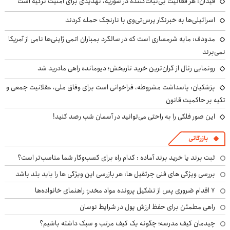
فیدان: هر فعالیت بی‌ثبات‌کننده در سوریه، تهدیدی برای امنیت ترکیه است
اسرائیلی‌ها به خبرنگار پرس‌تی‌وی با نارنجک حمله کردند
مدودف: مایه شرمساری است که در سالگرد بمباران اتمی ژاپنی‌ها نامی از آمریکا
نمی‌برند
رونمایی رئال از گران‌ترین خرید تاریخش؛ دیومانده راهی مادرید شد
پزشکیان: پاسداشت مشروطه، فراخوانی است برای وفاق ملی، عقلانیت جمعی و
تکیه بر حاکمیت قانون
این صور فلکی را به راحتی می‌توانید در آسمان شب رصد کنید!
بازرگانی
ثبت برند یا خرید برند آماده : کدام راه برای کسب‌وکار شما مناسب‌تر است؟
بررسی ویژگی های فنی جرثقیل ها: هر بازرسی این ویژگی ها را باید بلد باشد
۷ اقدام ضروری پس از تشکیل پرونده مواد مخدر؛ راهنمای خانواده‌ها
راهی مطمئن برای حفظ ارزش پول در شرایط نوسان
چیدمان کیف مدرسه؛ چگونه یک کیف مرتب و سبک داشته باشیم؟