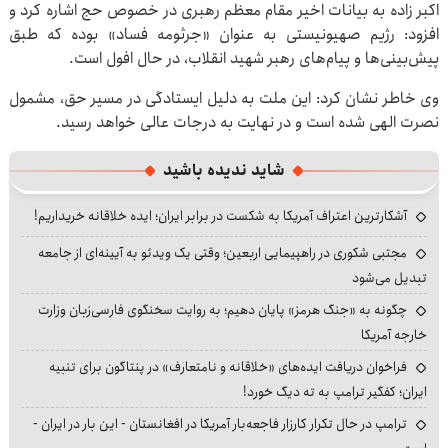
اکبر زاده به بیانات اخیر مقام معظم رهبری در خصوص حج اشاره کرد و
افزود: رژیم صهیونیستی به عنوان «جرثومه فساد» بوده که طبق
پیش‌بینی‌ها و پیام‌های رهبر شهید انقلاب، در حال افول است.
وی خاطر نشان کرد: این ملت به دلیل ایستادگی در مسیر حق، مشمول
نصرت الهی شده است و در نهایت به درجات عالی خواهد رسید.
شاید ندیده باشید
آشکارترین اعتراف آمریکا به شکست در برابر ایران؛ ایده خلاقانه خریداریم!
مجتبی شکوری در راهپیمایی اربعین؛ وقتی یک ویدئو به آیینه‌ای از جامعه
تبدیل می‌شود
چگونه به «جنگ هرمز» پایان دهیم؛ به روایت سخنگوی فارسی‌زبان وزارت
خارجه آمریکا
فراخوان دریافت ایده‌های «خلاقانه و نامتعارف» در پنتاگون برای تنبیه
ایران؛ کفگیر ترامپ به ته دیگ خورد!
ترامپ در حال تکرار کارزار فاجعه‌بار آمریکا در افغانستان - این بار در ایران -