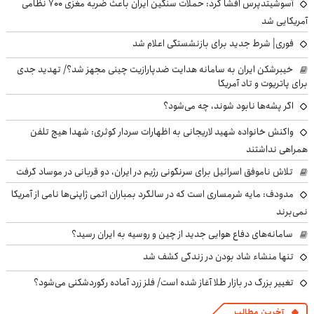
آسوشیتدپرس افشا کرد: حملات سنگین ایران باعث ضربه مغزی ۷۰۰ نظامی
آمریکایی شد
فوری| شرط جدید برای بازنشستگی اعلام شد
خیبرشکن ایران به سامانه هدایت ضدپارازیت چینی مجهز شد؟/ تهدید جدی
برای پاتریوت و تاد آمریکا
اگر پشه‌ها نابود شوند، چه می‌شود؟
واکنش خانواده شهید لاریجانی به اظهارات سردار کوثری: شهدا هیچ تلفن
همراهی نداشتند
تلاش ناموفق اسرائیل برای سرنگونی رژیم در ایران، دو قربانی در موساد گرفت
مدودف: مایه شرمساری است که در سالگرد بمباران اتمی ژاپنی‌ها نامی از آمریکا
نمی‌برند
سامانه‌های دفاع هوایی جدید از چین و روسیه به ایران رسید؟
تنها منشاء شاد بودن در زندگی کشف شد
تغییر بزرگ در بازار طلا آغاز شده است/ فلز زرد آماده رکوردشکنی می‌شود؟
آخرین مطالب