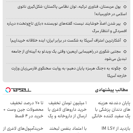
پول عربستان، فناوری ترکیه، توان نظامی پاکستان؛ شکل‌گیری ناتوی
اسلامی در خاورمیانه!
پیر شدن اصلاً خوشایند نیست؛ گفته‌های نویسنده «بازی تاج‌وتخت» درباره
افسردگی و انتظار مرگ
آشکارترین اعتراف آمریکا به شکست در برابر ایران؛ ایده خلاقانه خریداریم!
مجتبی شکوری در راهپیمایی اربعین؛ وقتی یک ویدئو به آیینه‌ای از جامعه
تبدیل می‌شود
چگونه به «جنگ هرمز» پایان دهیم؛ به روایت سخنگوی فارسی‌زبان وزارت
خارجه آمریکا
مطالب پیشنهادی
پایان دغدغه هزینه
1 میلیون تومان تخفیف
تا 70 درصد تخفیف
های دندان پزشکی با
خرید داروهای لاغری با
محصولات جین وست +
پک سفید کننده خانگی
ارسال از داروخانه و پک
خرید در 4 قسط
یخ!
بازدید از IM LS7
با اعتماد بنفس لبخند
خریدآمپول‌های لاغری از