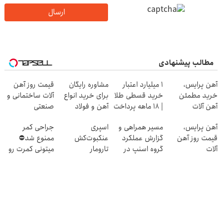
ارسال
مطالب پیشنهادی
آهن پرایس،
۱ میلیارد اعتبار
مشاوره رایگان
قیمت روز آهن
خرید مطمئن
خرید قسطی طلا
برای خرید انواع
آلات ساختمانی و
آهن آلات
| ۱۸ ماهه پرداخت
آهن و فولاد
صنعتی
کن
آهن پرایس،
مسیر همراهی و
اسپری
جراحی کمر
قیمت روز آهن
گزارش عملکرد
عنکبوت‌‌کش
ممنوع شد⛔
آلات
گروه اسنپ در
تارومار
میتونی کمرت رو
۱۴۰۴
ازبین‌برنده انواع
در منزل درمان
عنکبوت
کنی! 👈🏻
پرسش‌نامه