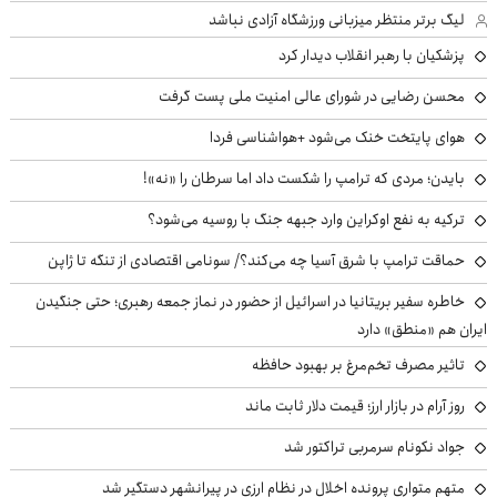
لیگ برتر منتظر میزبانی ورزشگاه آزادی نباشد
پزشکیان با رهبر انقلاب دیدار کرد
محسن رضایی در شورای عالی امنیت ملی پست گرفت
هوای پایتخت خنک می‌شود +هواشناسی فردا
بایدن؛ مردی که ترامپ را شکست داد اما سرطان را «نه»!
ترکیه به نفع اوکراین وارد جبهه جنگ با روسیه می‌شود؟
حماقت ترامپ با شرق آسیا چه می‌کند؟/ سونامی اقتصادی از تنگه تا ژاپن
خاطره سفیر بریتانیا در اسرائیل از حضور در نماز جمعه رهبری؛ حتی جنگیدن
ایران هم «منطق» دارد
تاثیر مصرف تخم‌مرغ بر بهبود حافظه
روز آرام در بازار ارز؛ قیمت دلار ثابت ماند
جواد نکونام سرمربی تراکتور شد
متهم متواری پرونده اخلال در نظام ارزی در پیرانشهر دستگیر شد