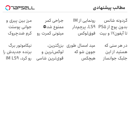
مطالب پیشنهادی
گردونه شانس
رونمایی از IM
جراحی کمر
مرز بین پیری و
بدون پوچ از PS5
LS9، پرچم‌دار
ممنوع شد⛔
جوانی پوستت
تا آیفون17 و بیت
فوق‌لوکس
میتونی کمرت رو
کرم ضدچروک
کوین 🔥
EREV وارد بازار
در منزل درمان
جلبکه!40%تخفیف
در هر سنی که
عید امسال طوری
بزرگترین،
نیکاموتور برگ
ایران شد
کنی! 👈🏻
هستید از این
جوون شو که
لوکس‌ترین و
برنده جدیدش را
پرسش‌نامه
جلبک جوانساز
هیچکس
قوی‌ترین شاسی
رو کرد، IM LS9
غافل نشوید!
نشناستت
بلند EREV در در
رسماً وارد بازار
40%تخفیف
ایران رونمایی شد
ایران شد