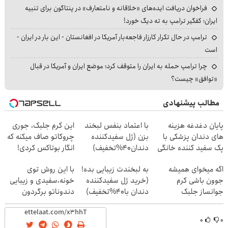
فراخوان دریافت ایده‌های «خلاقانه و نامتعارف» در پنتاگون برای تنبیه
ایران؛ کفگیر ترامپ به ته دیگ خورد!
ترامپ در حال تکرار کارزار فاجعه‌بار آمریکا در افغانستان - این بار در ایران -
است
چرا ترامپ حمله به ایران را متوقف کرد؛ موضع ایران و آمریکا در قبال
«توافق» چیست؟
مطالب پیشنهادی
پایان دغدغه هزینه
با اعتماد بنفس لبخند
این کرم جلبک، جوری
های دندان پزشکی با
بزن (ژل سفیدکننده
چروکاتو صاف میکنه که
پک سفید کننده خانگی
دندان40%تخفیف)
انگار بوتاکس کردی!
(تخفیف ویژه)
اگه میخوای همیشه
به لبخندت زیبایی بده!
با این روش توی
جوون باشی کرم
(خرید ژل سفیدکننده
خونه،سفیدی و زیبایی
جوانساز جلبک
دندان با40%تخفیف)
دندوناتو برگردون
مخصوص توعه
(40%off)
۰
۰