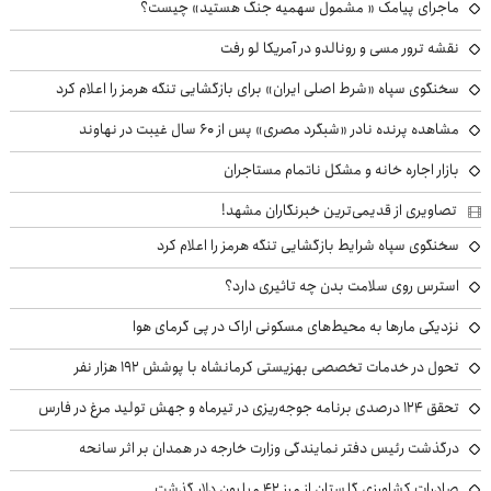
ماجرای پیامک « مشمول سهمیه جنگ هستید» چیست؟
نقشه ترور مسی و رونالدو در آمریکا لو رفت
سخنگوی سپاه «شرط اصلی ایران» برای بازگشایی تنگه هرمز را اعلام کرد
مشاهده پرنده نادر «شبگرد مصری» پس از ۶۰ سال غیبت در نهاوند
بازار اجاره خانه و مشکل ناتمام مستاجران
تصاویری از قدیمی‌ترین خبرنگاران مشهد!
سخنگوی سپاه شرایط بازگشایی تنگه هرمز را اعلام کرد
استرس روی سلامت بدن چه تاثیری دارد؟
نزدیکی مارها به محیط‌های مسکونی اراک در پی گرمای هوا
تحول در خدمات تخصصی بهزیستی کرمانشاه با پوشش ۱۹۲ هزار نفر
تحقق ۱۲۴ درصدی برنامه جوجه‌ریزی در تیرماه و جهش تولید مرغ در فارس
درگذشت رئیس دفتر نمایندگی وزارت خارجه در همدان بر اثر سانحه
صادرات کشاورزی گلستان از مرز ۴۲ میلیون دلار گذشت