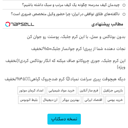
چیدمان کیف مدرسه؛ چگونه یک کیف مرتب و سبک داشته باشیم؟
ناگفته‌های طلاق توافقی در ایران؛ چرا حضور وکیل متخصص ضروری است؟
مطالب پیشنهادی
بدون بوتاکس و عمل، با این کرم جلبک، پوستت رو جوان کن
نجات دهنده شما از پیری! کرم جوانساز جلبک50%تخفیف
این کرم جلبک، جوری چروکاتو صاف میکنه که انگار بوتاکس کردی!(تخفیف
ویژه)
دیگه هیچوقت پیری سراغت نمیاد😉 کرم ضدچروک گیاهی👈🏻45%تخفیف
بازرسی جرثقیل
فرم ساز آنلاین
خرید مواد شیمیایی
امداد کرمان موتور
خرید یوسی
اقتصاد ایرانی
بهترین بروکر
ارز دیجیتال
بلیط اتوبوس
نسخه دسکتاپ