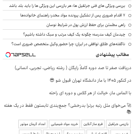
بررسی ویژگی های فنی جرثقیل ها: هر بازرسی این ویژگی ها را باید بلد باشد
۷ اقدام ضروری پس از تشکیل پرونده مواد مخدر؛ راهنمای خانواده‌ها
راهی مطمئن برای حفظ ارزش پول در شرایط نوسان
چیدمان کیف مدرسه؛ چگونه یک کیف مرتب و سبک داشته باشیم؟
ناگفته‌های طلاق توافقی در ایران؛ چرا حضور وکیل متخصص ضروری است؟
مطالب پیشنهادی
دریافت صفر تا صد دوره کاملاً رایگان ( رشته ریاضی، تجربی، انسانی)
در کنکور 1405 با ماز دانشگاه تهران قبول شو 😎
با الماس ماز، خیالت از هر کلاس و دوره ای راحته
🚀 می‌خوای مثل رتبه برترا بدرخشی؟ جمع‌بندی تابستون فقط در یک هفته
📚
بازرسی جرثقیل
فرم ساز آنلاین
خرید مواد شیمیایی
امداد کرمان موتور
خرید یوسی
اقتصاد ایرانی
بهترین بروکر
ارز دیجیتال
بلیط اتوبوس