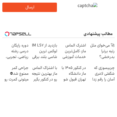
ارسال
مطالب پیشنهادی
🚀 می‌خوای مثل
اشترک الماس
بازدید از IM LS7
دوره رایگان
رتبه برترا
ماز: کامل‌ترین
لوکس ترین
درسی رشته
بدرخشی؟
خدمات آموزشی
شاسی بلند برقی
ریاضی، تجربی،
جمع‌بندی
برای کنکوری‌ها
ایران در باشگاه
انسانی (رایگان
چربیسوزی که
در کنکور 1405 با
با اشتراک الماس
جراحی کمر
تابستون رایگان
انقلاب
بگیرش)
شگفتی لاغری
ماز دانشگاه
ماز بهترین نتیجه
ممنوع شد⛔
ماز 📚
آسان را رقم زد!
تهران قبول شو
رو در کنکور بگیر
میتونی کمرت رو
😎
در منزل درمان
کنی! 👈🏻
پرسش‌نامه