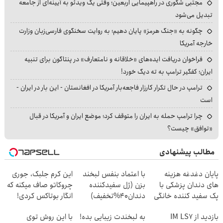
مجتبی شکوری در راهپیمایی اربعین؛ وقتی یک ویدئو به آیینه‌ای از جامعه
تبدیل می‌شود
چگونه به «جنگ هرمز» پایان دهیم؛ به روایت سخنگوی فارسی‌زبان وزارت
خارجه آمریکا
فراخوان دریافت ایده‌های «خلاقانه و نامتعارف» در پنتاگون برای تنبیه
ایران؛ کفگیر ترامپ به ته دیگ خورد!
ترامپ در حال تکرار کارزار فاجعه‌بار آمریکا در افغانستان - این بار در ایران -
است
چرا ترامپ حمله به ایران را متوقف کرد؛ موضع ایران و آمریکا در قبال
«توافق» چیست؟
مطالب پیشنهادی
پایان دغدغه هزینه
با اعتماد بنفس لبخند
این کرم جلبک، جوری
های دندان پزشکی با
بزن (ژل سفیدکننده
چروکاتو صاف میکنه که
پک سفید کننده خانگی
دندان40%تخفیف)
انگار بوتاکس کردی!
(تخفیف ویژه)
بازدید از IM LS7
به لبخندت زیبایی بده!
با این روش توی