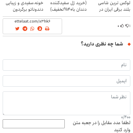
لوکس ترین شاسی
(خرید ژل سفیدکننده
خونه،سفیدی و زیبایی
بلند برقی ایران در
دندان با40%تخفیف)
دندوناتو برگردون
باشگاه انقلاب
(40%off)
۰
۱
شما چه نظری دارید؟
0
/
400
لطفا عدد مقابل را در جعبه متن
وارد کنید