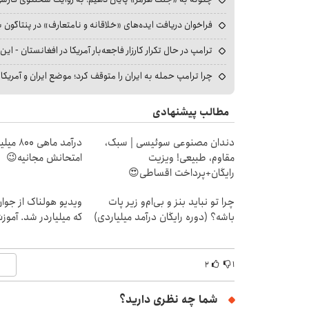
فراخوان دریافت ایده‌های «خلاقانه و نامتعارف» در پنتاگون بر
ترامپ در حال تکرار کارزار فاجعه‌بار آمریکا در افغانستان - این 
چرا ترامپ حمله به ایران را متوقف کرد؛ موضع ایران و آمریک
مطالب پیشنهادی
دندان مصنوعی سوئیسی | سبک،
درآمد ما
مقاوم، طبیعی! ویزیت
امتحانش مجانیه😉
رایگان+پرداخت اقساطی😍
چرا تو نباید بنز و بی‌ام‌و زیر پات
ویدیو هولناک از جوا
باشه؟ (دوره رایگان درآمد میلیاردی)
که میلیاردر شد. آموز
۲
۱
شما چه نظری دارید؟