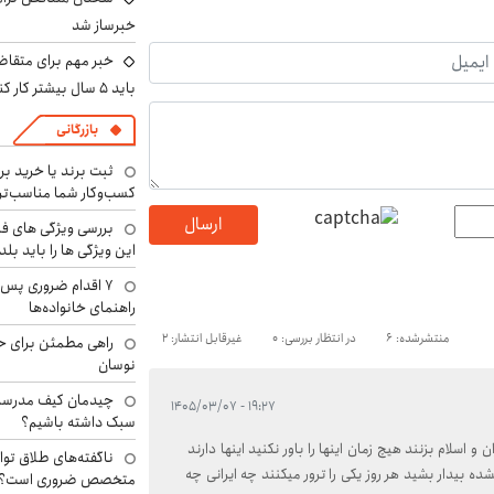
خبرساز شد
خبر مهم برای متقاض
باید ۵ سال بیشتر کار کنند
بازرگانی
ثبت برند یا خرید برن
کسب‌وکار شما مناسب‌ت
ارسال
بررسی ویژگی های فن
این ویژگی ها را باید بلد
۷ اقدام ضروری پس 
راهنمای خانواده‌ها
منتشرشده: 6
در انتظار بررسی: 0
غیرقابل انتشار: 2
راهی مطمئن برای ح
نوسان
چیدمان کیف مدرسه؛
۱۹:۲۷ - ۱۴۰۵/۰۳/۰۷
سبک داشته باشیم؟
 و اسلام بزنند هیچ زمان اینها را باور نکنید اینها دارند
ناگفته‌های طلاق توا
ه بیدار بشید هر روز یکی را ترور میکنند چه ایرانی چه
متخصص ضروری است؟