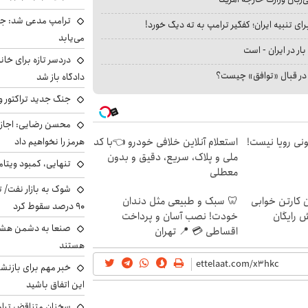
ترامپ مدعی شد: جنگ
ای تنبیه ایران؛ کفگیر ترامپ به ته دیگ خورد!
می‌یابد
بار در ایران - است
دردسر تازه برای خانو
ا در قبال «توافق» چیست؟
دادگاه باز شد
جنگ جدید تراکتور و
محسن رضایی: اجازه 
هرمز را نخواهیم داد
هی 800 میلیونی رویا نیست!
استعلام آنلاین خلافی خودرو 👈با کد
ملی و پلاک، سریع، دقیق و بدون
تنهایی، کمبود ویتام
معطلی
شوک به بازار نفت/ ت
ن کارتن خوابی
🦷 سبک و طبیعی مثل دندان
۹۰ درصد سقوط کرد
ش رایگان
خودت! نصب آسان و پرداخت
صنعا به دشمن هشدار
اقساطی 💳 📍 تهران
هستند
خبر مهم برای بازنش
این اتفاق باشید
سخنان متناقض ترامپ 