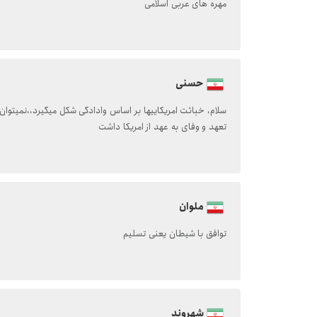
مهره های عربی اسلامی
حسنی
سلام، خباثت امریکاییها بر اساس وادادگی شکل میگیرد،،نمیتوان 
تعهد و وفای به عهد از امریکا داشت
ملوان
توافق با شیطان یعنی تسلیم
شهروند