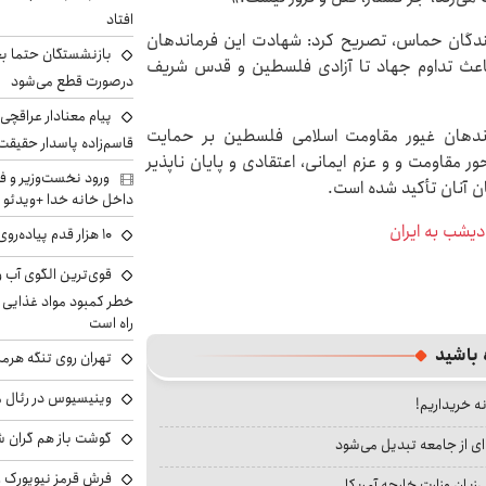
افتاد
رزمندگان حماس، تصریح کرد: شهادت این فرماندهان
بازنشستگان حتما بخ
 باعث تداوم جهاد تا آزادی فلسطین و قدس شریف
درصورت قطع می‌شود
پیام معنادار عراقچی د
اندهان غیور مقاومت اسلامی فلسطین بر حمایت
قاسم‌زاده پاسدار حقیقت
ر مقاومت و و عزم ایمانی، اعتقادی و پایان ناپذیر
ورود نخست‌وزیر و ف
ن آنان تأکید شده است.
داخل خانه خدا +ویدئو
دیشب به ایران
۱۰ هزار قدم پیاده‌روی در روز فقط یک تخیل بود؟
خطر کمبود مواد غذایی و 
راه است
 باشید
تهران روی تنگه هرمز
وینیسیوس در رئال م
نه خریداریم!
گوشت باز هم گران شد
ای از جامعه تبدیل می‌شود
فرش قرمز نیویورک زی
بان وزارت خارجه آمریکا