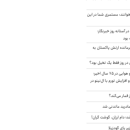
وانند: مستمری شما در این
ر آستانه روز خبرنگار؛
 بود
رمانده ارتش پاکستان به
قوی‌ترین الگوی آب و هوایی در ۷۵ سال اخیر؛
افزایش تورم با ال‌نینو در
 قمار می‌کند؟
ادرید ماندنی شد
؛ دام ارزان، گوشت گران!
ر پای گودزیلا