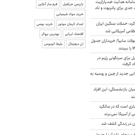
امانه هدایت ضدپارازیت
بازرسی جرثقیل
فرم ساز آنلاین
جدی برای پاتریوت و تاد
خرید مواد شیمیایی
رد: حملات سنگین ایران
امداد کرمان موتور
خرید یوسی
اقتصاد ایرانی
بهترین بروکر
لات سایپا/ خریداران جدول
ارز دیجیتال
بلیط اتوبوس
ل برای سرنگونی رژیم در
اد گرفت
ایی جدید از چین و روسیه به
یان بازنشستگی: این افراد
ری است که در سالگرد
ی از آمریکا نمی‌برند
دن در زندگی کشف شد
 قیمت‌های تازه آمد/ جدول