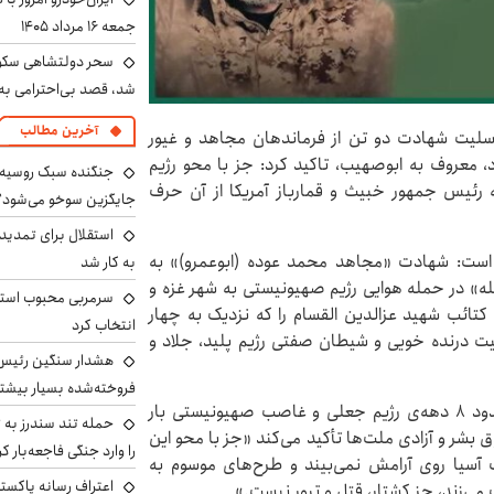
جمعه ۱۶ مرداد ۱۴۰۵
سحر دولتشاهی سکو
شد، قصد بی‌احترامی به 
آخرین مطالب
و تسلیت شهادت دو تن از فرماندهان مجاهد و غیور
 معروف به ابوصهیب، تاکید کرد: جز با محو رژیم
جنگنده سبک روسیه 
رئیس جمهور خبیث و قمارباز آمریکا از آن حرف
جایگزین سوخو می‌شود؟
استقلال برای تمدید ق
ده است: شهادت «مجاهد محمد عوده (ابوعمرو)» به
به کار شد
ه» در حمله هوایی رژیم صهیونیستی به شهر غزه و
سرمربی محبوب استقل
کتائب شهید عزالدین القسام را که نزدیک به چهار
انتخاب کرد
هیت درنده خویی و شیطان صفتی رژیم پلید، جلاد و
هشدار سنگین رئیس ا
فروخته‌شده بسیار بیشتر
در این بیانیه خاطرنشان شده است: سیاهه جنایات حدود ۸ دهه‌ی رژیم جعلی و غاصب صهیونیستی بار
حمله تند سندرز به ت
بشر و آزادی ملت‌ها تأکید می‌کند «جز با محو این
را وارد جنگی فاجعه‌بار کر
آسیا روی آرامش نمی‌بیند و طرح‌های موسوم به
اعتراف رسانه پاکستان
می‌زند، جز کشتار، قتل و ترور نیست.»