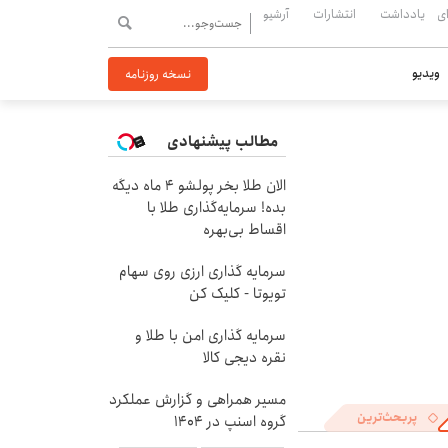
ی
یادداشت
انتشارات
آرشیو
ویدیو
نسخه روزنامه
مطالب پیشنهادی
الان طلا بخر پولشو 4 ماه دیگه
بده! سرمایه‌گذاری طلا با
اقساط بی‌بهره
سرمایه گذاری ارزی روی سهام
تویوتا - کلیک کن
سرمایه گذاری امن با طلا و
نقره دیجی کالا
مسیر همراهی و گزارش عملکرد
پربحث‌ترین
گروه اسنپ در ۱۴۰۴