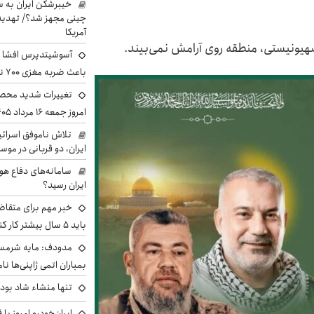
خیبرشکن ایران به س
چینی مجهز شد؟/ تهدید 
آمریکا
صهیونیستی، منطقه روی آرامش نمی‌بیند.
آسوشیتدپرس افشا ک
باعث ضربه مغزی ۷۰۰ نظامی آمریکایی شد
تغییرات شدید محصو
امروز جمعه ۱۶ مرداد ۱۴۰۵ را ببینند
تلاش ناموفق اسرائی
ایران، دو قربانی در موس
سامانه‌های دفاع هو
ایران رسید؟
خبر مهم برای متقاض
باید ۵ سال بیشتر کار کنند
مدودف: مایه شرمسا
بمباران اتمی ژاپنی‌ها نام
تنها منشاء شاد بو
ایران‌خودرو امروز با