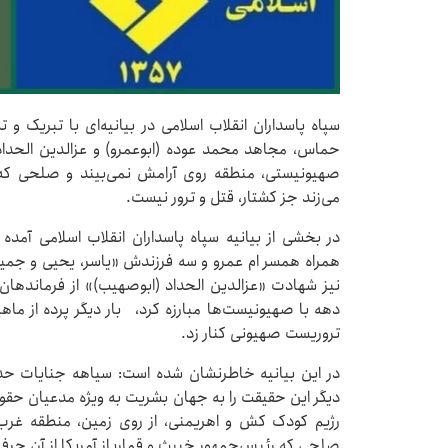
سپاه پاسداران انقلاب اسلامی در بیانیه‌ای با تبریک 
حماس، مجاهد محمد عوده (ابوعمرو) و عزالدین الحداد،
صهیونیستی، منطقه روی آرامش نمی‌بیند و صلحی که 
می‌زند جز کشتار، قتل و ترور نیست.
در بخشی از بیانیه سپاه پاسداران انقلاب اسلامی آم
همراه همسر ام عمرو و سه فرزندش «یاسر، یحیی و جمیل
نیز شهادت «عزالدین الحداد (ابوصهیب)» از فرماندهان 
دهه با صهیونیست‌ها مبارزه کرد، بار دیگر پرده از ما
تروریست صهیونی کنار زد.
دیگر این حقیقت را به جهان بشریت به ویژه مدعیان حقوق 
رژیم کودک کش و اهریمنی، از روی زمین، منطقه غرب 
صلحی که رئیس‌جمهور خبیث و قمارباز آمریکا از آن حرف 