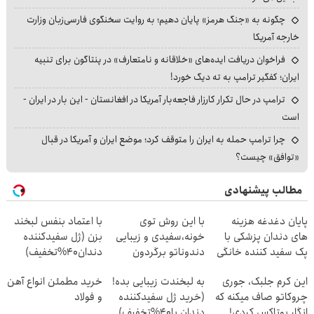
چگونه به «جنگ هرمز» پایان دهیم؛ به روایت سخنگوی فارسی‌زبان وزارت
خارجه آمریکا
فراخوان دریافت ایده‌های «خلاقانه و نامتعارف» در پنتاگون برای تنبیه
ایران؛ کفگیر ترامپ به ته دیگ خورد!
ترامپ در حال تکرار کارزار فاجعه‌بار آمریکا در افغانستان - این بار در ایران -
است
چرا ترامپ حمله به ایران را متوقف کرد؛ موضع ایران و آمریکا در قبال
«توافق» چیست؟
مطالب پیشنهادی
پایان دغدغه هزینه
با این روش توی
با اعتماد بنفس لبخند
های دندان پزشکی با
خونه،سفیدی و زیبایی
بزن (ژل سفیدکننده
پک سفید کننده خانگی
دندوناتو برگردون
دندان40%تخفیف)
(40%off)
این کرم جلبک، جوری
به لبخندت زیبایی بده!
خرید مطمئن انواع آهن
چروکاتو صاف میکنه که
(خرید ژل سفیدکننده
و فولاد
انگار بوتاکس کردی!
دندان با40%تخفیف)