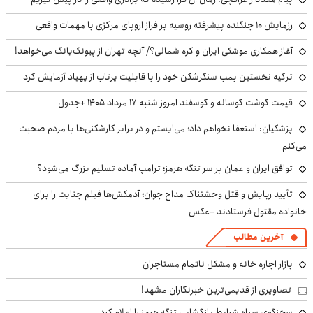
رزمایش ۱۰ جنگنده پیشرفته روسیه بر فراز اروپای مرکزی با مهمات واقعی
آغاز همکاری موشکی ایران و کره شمالی؟/ آنچه تهران از پیونگ‌یانگ می‌خواهد!
ترکیه نخستین بمب سنگرشکن خود را با قابلیت پرتاب از پهپاد آزمایش کرد
قیمت گوشت گوساله و گوسفند امروز شنبه ۱۷ مرداد ۱۴۰۵ +جدول
پزشکیان: استعفا نخواهم داد؛ می‌ایستم و در برابر کارشکنی‌ها با مردم صحبت
می‌کنم
توافق ایران و عمان بر سر تنگه هرمز؛ ترامپ آماده تسلیم بزرگ می‌شود؟
تأیید ربایش و قتل وحشتناک مداح جوان؛ آدمکش‌ها فیلم جنایت را برای
خانواده مقتول فرستادند +عکس
آخرین مطالب
بازار اجاره خانه و مشکل ناتمام مستاجران
تصاویری از قدیمی‌ترین خبرنگاران مشهد!
سخنگوی سپاه شرایط بازگشایی تنگه هرمز را اعلام کرد