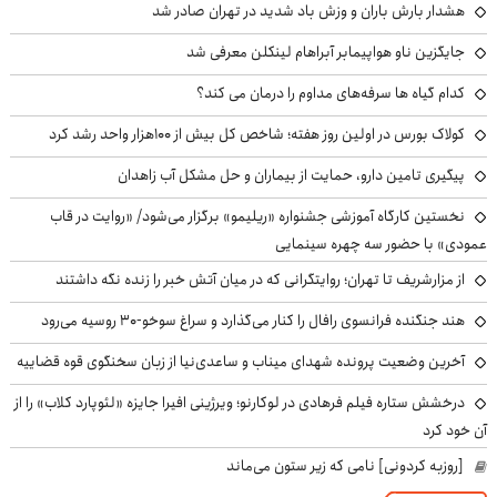
هشدار بارش باران و وزش باد شدید در تهران صادر شد
جایگزین ناو هواپیمابر آبراهام لینکلن معرفی شد
کدام گیاه ها سرفه‌های مداوم را درمان می کند؟
کولاک بورس در اولین روز هفته؛ شاخص کل بیش از ۱۰۰هزار واحد رشد کرد
پیگیری تامین دارو، حمایت از بیماران و حل مشکل آب زاهدان
نخستین کارگاه آموزشی جشنواره «ریلیمو» برگزار می‌شود/ «روایت در قاب
عمودی» با حضور سه چهره سینمایی
از مزارشریف تا تهران؛ روایتگرانی که در میان آتش خبر را زنده نگه داشتند
هند جنگنده فرانسوی رافال را کنار می‌گذارد و سراغ سوخو-30 روسیه می‌رود
آخرین وضعیت پرونده شهدای میناب و ساعدی‌نیا از زبان سخنگوی قوه قضاییه
درخشش ستاره فیلم فرهادی در لوکارنو؛ ویرژینی افیرا جایزه «لئوپارد کلاب» را از
آن خود کرد
[روزبه کردونی] نامی که زیر ستون می‌ماند