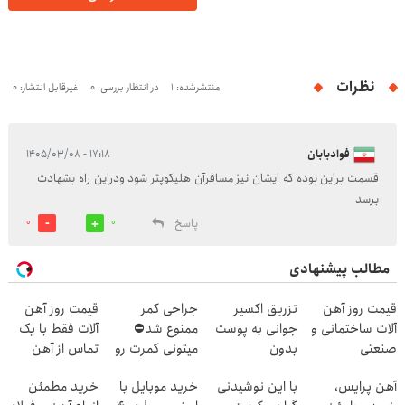
نظرات
منتشرشده: 1
در انتظار بررسی: 0
غیرقابل انتشار: 0
فوادبابان
۱۷:۱۸ - ۱۴۰۵/۰۳/۰۸
قسمت براین بوده که ایشان نیز مسافرآن هلیکوپتر شود ودراین راه بشهادت
برسد
پاسخ
0
0
مطالب پیشنهادی
قیمت روز آهن
تزریق اکسیر
جراحی کمر
قیمت روز آهن
آلات ساختمانی و
جوانی به پوست
ممنوع شد⛔
آلات فقط با یک
صنعتی
بدون
میتونی کمرت رو
تماس از آهن
سوزن40%تخفیف
در منزل درمان
پرایس
آهن پرایس،
با این نوشیدنی
خرید موبایل با
خرید مطمئن
کنی! 👈🏻