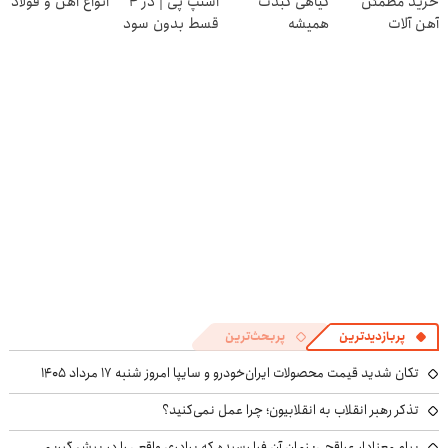
خرید مطمئن
گیاهی کبدت
اسنپ پی | در ۴
انواع آهن و فولاد
پرسش‌نامه
آهن آلات
همیشه
قسط بدون سود
پرقدرته55%تخفیف
و کارمزد!
پربازدیدترین
پربحث‌ترین
تکان شدید قیمت محصولات ایران‌خودرو و سایپا امروز شنبه ۱۷ مرداد ۱۴۰۵
تذکر رهبر انقلاب به انقلابیون؛ چرا عمل نمی‌کنید؟
پیام معنادار عراقچی: زمان آن فرا رسیده که برادری واقعی را در پیش گیریم