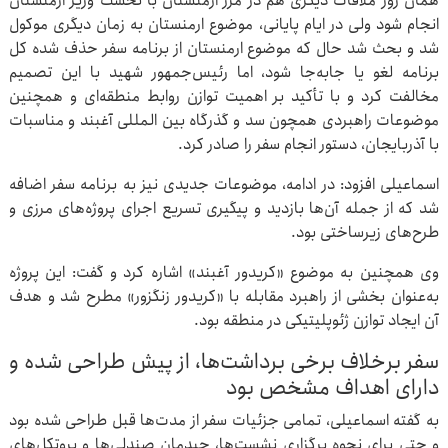
همان روز ملاقات دیگری هم در مرز ارمنستان با نخست وزیر ارمنستان
انجام شود ولی در ایام پایانی، موضوع ارمنستان به زمان دیگری موکول
شد و بحث شد حال که موضوع ارمنستان از برنامه سفر حذف شده کل
برنامه لغو یا جابه‌جا شود، اما رئیس‌جمهور شهید با این تصمیم
مخالفت کرد و با تأکید بر اهمیت توازن روابط منطقه‌ای و همچنین
موضوعات راهبردی همچون سد و گذرگاه بین المللی آغبند و مناسبات
با آذربایجان، دستور انجام سفر را صادر کرد.
اسماعیلی افزود: در ادامه، موضوعات جدیدی نیز به برنامه سفر اضافه
شد که از جمله آن‌ها بازدید و پیگیری تسریع اجرای پروژه‌های مرزی و
طرح‌های زیرساختی بود.
وی همچنین به موضوع «کریدور آغبند» اشاره کرد و گفت: این پروژه
به‌عنوان بخشی از راهبرد مقابله با «کریدور زنگزور» مطرح شد و هدف
آن ایجاد توازن ژئوپلیتیکی در منطقه بود.
سفر برخلاف برخی برداشت‌ها، از پیش طراحی شده و
دارای اهداف مشخص بود
به گفته اسماعیلی، تمامی جزئیات سفر از مدت‌ها قبل طراحی شده بود
و حتی برای نحوه برگزاری نشست‌ها، چیدمان صندلی‌ها و پروتکل‌های