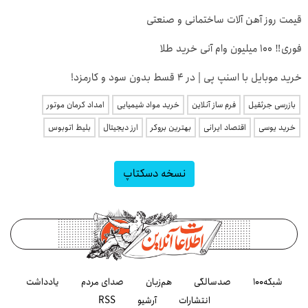
قیمت روز آهن آلات ساختمانی و صنعتی
فوری‼️ 100 میلیون وام آنی خرید طلا
خرید موبایل با اسنپ پی | در ۴ قسط بدون سود و کارمزد!
بازرسی جرثقیل
فرم ساز آنلاین
خرید مواد شیمیایی
امداد کرمان موتور
خرید یوسی
اقتصاد ایرانی
بهترین بروکر
ارز دیجیتال
بلیط اتوبوس
نسخه دسکتاپ
شبکه۱۰۰
صدسالگی
هم‌زبان
صدای مردم
یادداشت
انتشارات
آرشیو
RSS