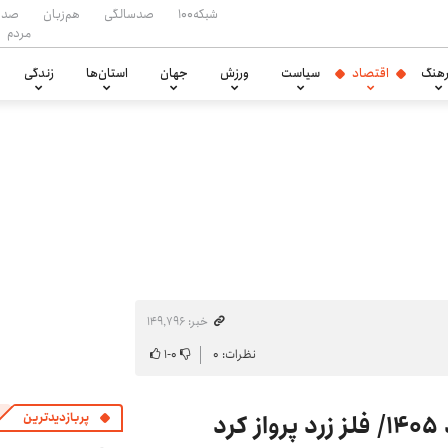
شبکه۱۰۰
صدسالگی
هم‌زبان
صدا
مردم
هنگ
اقتصاد
سیاست
ورزش
جهان
استان‌ها
زندگی
خبر: ۱۴۹٬۷۹۶
نظرات: ۰
۰
-
۱
پربازدیدترین