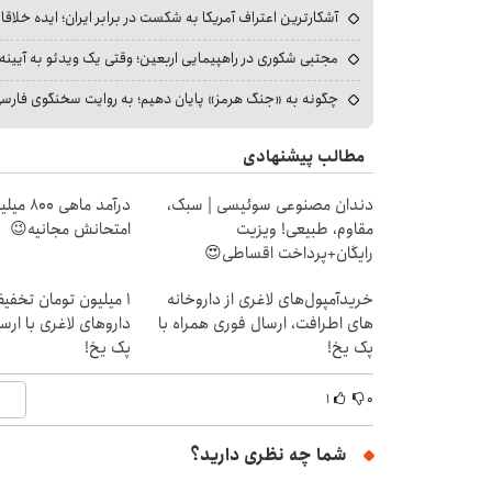
آشکارترین اعتراف آمریکا به شکست در برابر ایران؛ ایده خلاقا
مجتبی شکوری در راهپیمایی اربعین؛ وقتی یک ویدئو به آیینه‌
چگونه به «جنگ هرمز» پایان دهیم؛ به روایت سخنگوی فارسی‌ز
مطالب پیشنهادی
دندان مصنوعی سوئیسی | سبک،
درآمد ما
مقاوم، طبیعی! ویزیت
امتحانش مجانیه😉
رایگان+پرداخت اقساطی😍
خریدآمپول‌های لاغری از داروخانه
1 میلیون تومان تخف
های اطرافت، ارسال فوری همراه با
داروهای لاغری با ارسا
پک یخ!
پک یخ!
۱
۰
شما چه نظری دارید؟