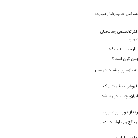
نده قتل حمیدرضا رجب‌زاده:
دفتر تخصصی رسانه‌های
 میبد
زی در لبه پرتگاه
نان گران است؟
نه بازسازی واقعیت در عصر
فروشی به قیمت لایک
اترازی جدید در معیشت
انداز خوب، برانداز بد
 منافع ملی اولویت اصلی