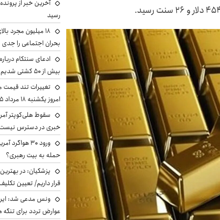
آخرین خبر از پرونده
رسید
بحران اجتماعی را جدی 
ادعای سنتکام درباره
بیش از ۵۰ کشتی شدیم!
تغییرات تند قیمت مح
امروز یکشنبه ۱۸ مرداد ۱۴۰۵ +جدول
سقوط هلی‌کوپتر آمر
خبری در دسترس نیست
ورود ۳۰ هواگرد
حمله به بیت رهبری؟
پزشکیان‌: در بهترین
قرار داریم/ تعیین تکل
ونس مدعی شد: ایران 
عوارض تردد برای تنگه ه