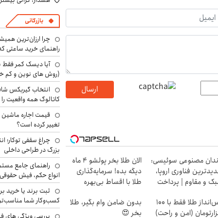
هشدار: گرانی بیشتر 
بازرگانی
چرا ارزان‌ترین همی
راهنمای خرید ساعتی که 
آیا دیسک کمر فقط ب
(روش های نوین و کم خ
ارسال
انتخاب گیربکس شاف
کاتالوگ همه واقعیت را 
تغییر کرده است؟
چراغ سقفی توکار؛ ان
بزرگ در طراحی داخلی
دان مصنوعی سوئیسی:
الان طلا بخر پولشو 4 ماه
راهنمای جامع مستم
یدترین فناوری اروپا،
دیگه بده! سرمایه‌گذاری
انواع حکم، فیش حقوقی 
ک و مقاوم | پرداخت
طلا با اقساط بی‌بهره
ثبت برند یا خرید برن
سطی
کسب‌وکار شما مناسب‌ت
پس‌انداز طلا فقط با ۱۰۰
بدون ضامن وام بگیر، طلا
ارتومان (امن و راحت)
بخر 😍
بررسی ویژگی های فن