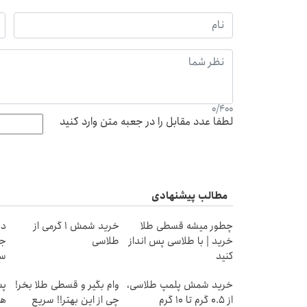
0
/
400
لطفا عدد مقابل را در جعبه متن وارد کنید
مطالب پیشنهادی
چطور میشه قسطی طلا
خرید شمش 1 گرمی از
دن
خرید | با طلاسی پس انداز
طلاسی
جد
کنید
سب
ق
خرید شمش پلمپ طلاسی،
وام بگیر و قسطی طلا بخر!
از ۰.۵ گرم تا ۱۰ گرم
چی از این بهتر!! سریع
هز