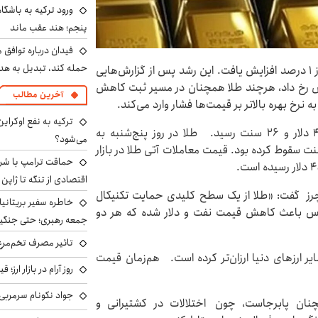
ورود ترکیه به باشگا
پنجم؛ هند عقب ماند
فیدان درباره توافق 
حمله کند، تبدیل به هد
براساس گزارش رویترز، قیمت طلا در روز جمعه بیش از ۱ درصد افزایش یافت. این رشد پس از گزارش‌هایی
‌بس رخ داد، هرچند طلا همچنان در مسیر ثبت کاهش
آخرین مطالب
نرخ بهره بالاتر بر قیمت‌ها فشار وارد می‌کند.
ترکیه به نفع اوکرای
قیمت هر اونس طلا امروز با ۱ درصد افزایش به ۴۵۴۰ دلار و ۲۶ سنت رسید. طلا در روز پنج‌شنبه به
می‌شود؟
‌ترین سطح در دو ماه اخیر یعنی ۴۳۶۵ دلار و ۷۶ سنت سقوط کرده بود. قیمت معاملات آتی طلا در بازار
حماقت ترامپ با شرق
اقتصادی از تنگه تا ژاپن
فیوچرز گفت: «طلا از یک سطح کلیدی حمایت تکنیکال
خاطره سفیر بریتانیا 
س باعث کاهش قیمت نفت و دلار شده که هر دو
جمعه رهبری؛ حتی جنگید
تاثیر مصرف تخم‌مرغ
یر ارزهای دنیا ارزان‌تر کرده است. هم‌زمان قیمت
روز آرام در بازار ارز؛
جواد نکونام سرمربی 
چنان پابرجاست، چون اختلالات در کشتیرانی و