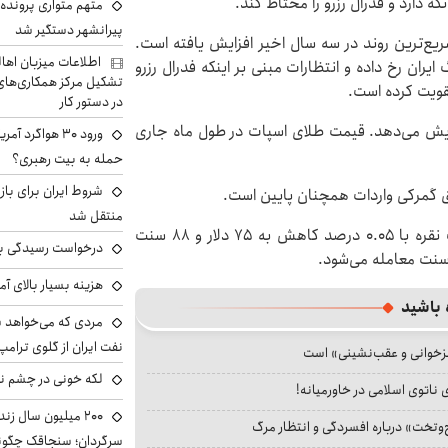
ه دارد و فدرال رزرو را محتاط کند.
متهم متواری پرونده ا
پیرانشهر دستگیر شد
سریع‌ترین روند در سه سال اخیر افزایش یافته است.
اطلاعات میزبان اها
یران رخ داده و انتظارات مبنی بر اینکه فدرال رزرو
تشکیل مرکز همکاری‌های ر
تقویت کرده است.
در دستور کار
افزایش می‌دهد. قیمت طلای اسپات در طول ماه جاری
ورود ۳۰ هواگرد
حمله به بیت رهبری؟
شروط ایران برای باز
وق گمرکی واردات همچنان پایین است.
منتقل شد
به نقل از خبرآنلاین، در میان سایر فلزات گرانبها، قیمت نقره با ۰.۰۵ درصد کاهش به ۷۵ دلار و ۸۸ سنت
درخواست رسیدگی به 
هزینه بسیار بالای آ
 باشید
مردی که می‌خواهد 
نفت ایران از گلوی ترامپ
جزخوانی و عقب‌نشینی» است
لکه خونی در چشم نگ
 ناتوی اسلامی در خاورمیانه!
۲۰۰ میلیون سال ز
‌وتخت» درباره افسردگی و انتظار مرگ