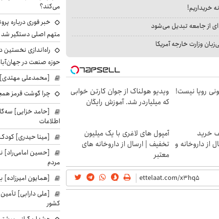
می‌کند؟
نه خریداریم!
خبر فوری درباره پرو
ای از جامعه تبدیل می‌شود
متهم اصلی دستگیر شد
بان وزارت خارجه آمریکا
راه‌اندازی نخستین 
حوزه صنعت در جهان‌آباد
[محمدعلی مهتدی] با
هی 800 میلیونی رویا نیست!
ویدیو هولناک از جوان کارتن خوابی
چرا گوشت قرمز همچ
که میلیاردر شد. آموزش رایگان
[حامد خزایی] سه‌گا
اطلاعات
یف خرید
آمپول های لاغری با یک میلیون
[مینا حیدری] کودک‌
ل از داروخانه و
تخفیف | ارسال از داروخانه های
[حسین امامی‌راد] ن
معتبر
مردم
[همایون امیرزاده] بر
[علی دارابی] تأمین
کشور