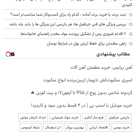
کلیدی
ثبت برند یا خرید برند آماده : کدام راه برای کسب‌وکار شما مناسب‌تر است؟
بررسی ویژگی های فنی جرثقیل ها: هر بازرسی این ویژگی ها را باید بلد باشد
۷ اقدام ضروری پس از تشکیل پرونده مواد مخدر؛ راهنمای خانواده‌ها
راهی مطمئن برای حفظ ارزش پول در شرایط نوسان
مطالب پیشنهادی
آهن پرایس، خرید مطمئن آهن آلات
اسپری عنکبوت‌‌کش تارومار ازبین‌برنده انواع عنکبوت
گردونه شانس بدون پوچ از PS5 تا آیفون17 و بیت کوین 🔥
خرید موبایل با اسنپ پی | در ۴ قسط بدون سود و کارمزد!
بازرسی جرثقیل
فرم ساز آنلاین
خرید مواد شیمیایی
امداد کرمان موتور
خرید یوسی
اقتصاد ایرانی
بهترین بروکر
ارز دیجیتال
بلیط اتوبوس