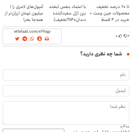
پک یخ!
تا 70 درصد تخفیف
با اعتماد بنفس لبخند
آمپول‌های لاغری را ۱
محصولات جین وست +
بزن (ژل سفیدکننده
میلیون تومان ارزان‌تر از
خرید در 4 قسط
دندان40%تخفیف)
همه‌جا بخر!
۰
۲
شما چه نظری دارید؟
0
/
400