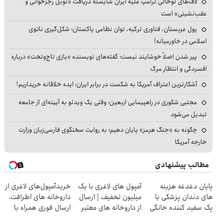
لاف‌های توخالی ترامپ علیه ایران شایسته دریافت «نوبل رجزخوانی و
عقب‌نشینی» است
پول عربستان، فناوری ترکیه، توان نظامی پاکستان؛ شکل‌گیری ناتوی
اسلامی در خاورمیانه!
پیر شدن اصلاً خوشایند نیست؛ گفته‌های نویسنده «بازی تاج‌وتخت» درباره
افسردگی و انتظار مرگ
آشکارترین اعتراف آمریکا به شکست در برابر ایران؛ ایده خلاقانه خریداریم!
مجتبی شکوری در راهپیمایی اربعین؛ وقتی یک ویدئو به آیینه‌ای از جامعه
تبدیل می‌شود
چگونه به «جنگ هرمز» پایان دهیم؛ به روایت سخنگوی فارسی‌زبان وزارت
خارجه آمریکا
مطالب پیشنهادی
پایان دغدغه هزینه
آمپول های لاغری با یک
خریدآمپول‌های لاغری از
های دندان پزشکی با
میلیون تخفیف | ارسال
داروخانه های اطرافت،
پک سفید کننده خانگی
از داروخانه های معتبر
ارسال فوری همراه با