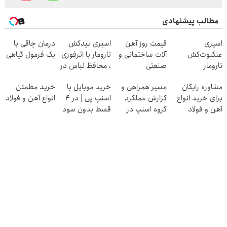
مطالب پیشنهادی
اسپری
قیمت روز آهن
اسپری بیدکش
درمان چاقی با
عنکبوت‌‌کش
آلات ساختمانی و
تارومار با اثرفوری
یک فرمول گیاهی
تارومار
صنعتی
، محافظ لباس در
ازبین‌برنده انواع
مقابل بید
مشاوره رایگان
مسیر همراهی و
خرید موبایل با
خرید مطمئن
عنکبوت
برای خرید انواع
گزارش عملکرد
اسنپ پی | در ۴
انواع آهن و فولاد
آهن و فولاد
گروه اسنپ در
قسط بدون سود
۱۴۰۴
و کارمزد!