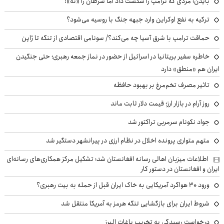
بایدن؛ مردی که ترامپ را شکست داد اما سرطان را «نه»!
ترکیه به نفع اوکراین وارد جبهه جنگ با روسیه می‌شود؟
حماقت ترامپ با شرق آسیا چه می‌کند؟/ سونامی اقتصادی از تنگه تا ژاپن
خاطره سفیر بریتانیا در اسرائیل از حضور در نماز جمعه رهبری؛ حتی جنگیدن
ایران هم «منطق» دارد
تاثیر مصرف تخم‌مرغ بر بهبود حافظه
روز آرام در بازار ارز؛ قیمت دلار ثابت ماند
جواد نکونام سرمربی تراکتور شد
متهم متواری پرونده اخلال در نظام ارزی در پیرانشهر دستگیر شد
اطلاعات میزبان اهالی رسانه افغانستان شد؛ تشکیل مرکز همکاری‌های رسانه‌ای
ایران و افغانستان در دستور کار
ورود ۳۰ هواگرد آمریکایی به خاک ایران قبل از حمله به بیت رهبری؟
شروط ایران برای بازگشایی تنگه هرمز به آمریکا منتقل شد
درخواست رسیدگی به تخریب باغات البرز