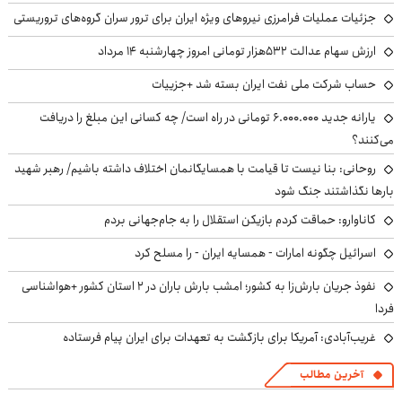
جزئیات عملیات فرامرزی نیروهای ویژه ایران برای ترور سران گروه‌های تروریستی
ارزش سهام عدالت ۵۳۲هزار تومانی امروز چهارشنبه ۱۴ مرداد
حساب‌ شرکت ملی نفت ایران بسته شد +جزییات
یارانه جدید ۶.۰۰۰.۰۰۰ تومانی در راه است/ چه کسانی این مبلغ را دریافت
می‌کنند؟
روحانی: بنا نیست تا قیامت با همسایگانمان اختلاف داشته باشیم/ رهبر شهید
بارها نگذاشتند جنگ شود
کاناوارو: حماقت کردم بازیکن استقلال را به جام‌جهانی بردم
اسرائیل چگونه امارات - همسایه ایران - را مسلح کرد
نفوذ جریان بارش‌زا به کشور؛ امشب بارش باران در ۲ استان کشور +هواشناسی
فردا
غریب‌آبادی: آمریکا برای بازگشت به تعهدات برای ایران پیام فرستاده
آخرین مطالب