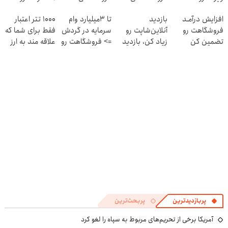
»
آنلاین و حضوری
بالاببر
افزایش درآمـد
بازدید
تا 3میلیارد وام
۱۰۰۰ تتر اعتبار
فروشگاهت رو
آنلاین‌شاپت رو
سرمایه در گردش
فقط برای شما که
تضمین کن
زیاد کن، بازدید
=> فروشگاهت رو
علاقه مند به ارز
بالاتر = درآمد
ثبت کن
دیجیتال هستید !
بیشتر
پربازدیدترین
پربحث‌ترین
آمریکا برخی از تحریم‌های مربوط به سپاه را لغو کرد