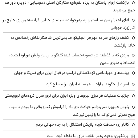
بازگشت ارواح باستان به پرده نقره‌ای؛ ستارگان اصلی «مومیایی» دوباره دور هم
جمع می‌شوند
ادای احترام سن سباستین به پدرخوانده سینمای جنایی فرانسه؛ مروری جامع بر
آثار ژوزه جووانی
کشف رازهای سر به مهر فرا آنجلیکو؛ قدیمی‌ترین شاهکار نقاش رنسانس به
خانه بازگشت
مردی که با گذشته‌اش تسویه‌حساب کرد؛ گفتگو با اروین ولش درباره اعتیاد،
انضباط و دنیای مدرن
پیامدهای دیپلماسی کودکستانی ترامپ در قبال ایران برای آمریکا و جهان
اسرائیل چگونه امارات - همسایه ایران - را مسلح کرد
جزئیات عملیات فرامرزی نیروهای ویژه ایران برای ترور سران گروه‌های تروریستی
رئیس‌جمهور: نمی‌توانم حوادث دی‌ماه را فراموش کنم/ وقتی با مردم باشیم،
هیچ قدرتی نمی‌تواند ما را زمین‌گیر کند
کاناوارو: حماقت کردم بازیکن استقلال را به جام‌جهانی بردم
پزشکیان: وجود رهبر انقلاب برای ما نقطه قوت است