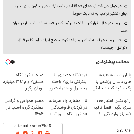
فراخوان دریافت ایده‌های «خلاقانه و نامتعارف» در پنتاگون برای تنبیه
ایران؛ کفگیر ترامپ به ته دیگ خورد!
ترامپ در حال تکرار کارزار فاجعه‌بار آمریکا در افغانستان - این بار در ایران -
است
چرا ترامپ حمله به ایران را متوقف کرد؛ موضع ایران و آمریکا در قبال
«توافق» چیست؟
مطالب پیشنهادی
پایان دغدغه هزینه
فروشگاه حضوری یا
صاحب فروشگاه
های دندان پزشکی با
اینترنتی داری؟ راحت
هستی؟ وام تا ۳ میلیارد
پک سفید کننده خانگی
محصول و خدماتت رو
تومان بگیر
بفروش
از توایکس اعتبار ۱۰۰۰
تا 3میلیارد وام سرمایه
مسیر همراهی و گزارش
تتری بگیر | فقط کافیه
در گردش فروشندگان
عملکرد گروه اسنپ در
شمارتو وارد کنی !!!
=> فروشگاهت رو ثبت
۱۴۰۴
کن
۵
۳