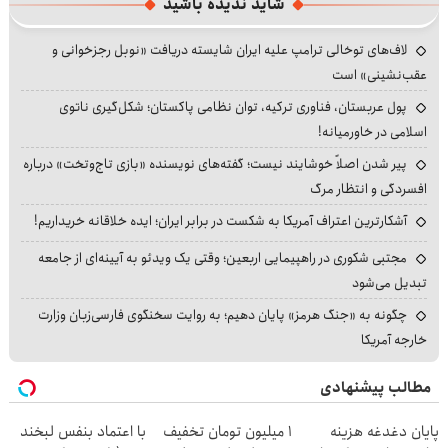
شاید ندیده باشید
لاف‌های توخالی ترامپ علیه ایران شایسته دریافت «نوبل رجزخوانی و
عقب‌نشینی» است
پول عربستان، فناوری ترکیه، توان نظامی پاکستان؛ شکل‌گیری ناتوی
اسلامی در خاورمیانه!
پیر شدن اصلاً خوشایند نیست؛ گفته‌های نویسنده «بازی تاج‌وتخت» درباره
افسردگی و انتظار مرگ
آشکارترین اعتراف آمریکا به شکست در برابر ایران؛ ایده خلاقانه خریداریم!
مجتبی شکوری در راهپیمایی اربعین؛ وقتی یک ویدئو به آیینه‌ای از جامعه
تبدیل می‌شود
چگونه به «جنگ هرمز» پایان دهیم؛ به روایت سخنگوی فارسی‌زبان وزارت
خارجه آمریکا
مطالب پیشنهادی
پایان دغدغه هزینه
۱ میلیون تومان تخفیف
با اعتماد بنفس لبخند