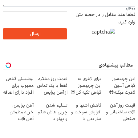
0
/
400
لطفا عدد مقابل را در جعبه متن
وارد کنید
ارسال
مطالب پیشنهادی
این چربیسوز
برای لاغری به
قیمت روز میلگرد
نوشیدنی گیاهی
گیاهی آسون
این چربیسوز
فقط با یک تماس
محبوب برای
لاغرت میکنه😎
گیاهی تکیه کن😍
از آهن پرایس
افراد دارای اضافه
سفارش با
وزن!60%تخفیف
قیمت روز آهن
کاهش اشتها و
تسلیم شدن
آهن پرایس،
تخفیف تا امشب
آلات ساختمانی و
افزایش سوخت و
چربی هاش شکم
خرید مطمئن
🔥
صنعتی
ساز بدن با
و پهلو با
آهن آلات
نوشیدنی
چربیسوز گیاهی
گیاهی۵۰٪تخفیف