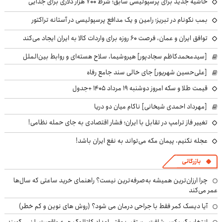
حاشیه جدید برای پرسپولیسی سابق؛ شرط ۷۰۰ هزار دلاری برای جدایی
بمب نکونام در تبریز؛ رامین و یک مدافع پرسپولیسی در آستانه تراکتور
توافق ایران و عمان، فرصت ۶۰ روزه برای واردات کالا به ایران ایجاد می‌کند
[سیدمحمدکاظم سجادپور] هیروشیما، سلاح هسته‌ای و روابط بین‌الملل
[علی‌حسین شهریور] جای خالی سند جامع رفاه
قیمت طلا و سکه امروز دوشنبه ۱۹ مرداد ۱۴۰۵ +جدول
[مهرداد احمدی شیخانی] ناکام میان دو دریا
تغییر فاز ترامپ در تقابل با ایران؛ فشار اقتصادی به جای حمله نظامی!
عجله نکنیم، پیمان مکه می‌تواند به نفع ایران باشد!
بازرگانی
چرا ارزان‌ترین همیشه به‌صرفه‌ترین نیست؟ راهنمای خرید ساعتی که سال‌ها
عمر می‌کند
آیا دیسک کمر فقط با جراحی درمان می شود؟ (روش های نوین و کم خطر)
انتخاب گیربکس شافت مستقیم؛ وقتی اعداد کاتالوگ همه واقعیت را نمی‌گویند