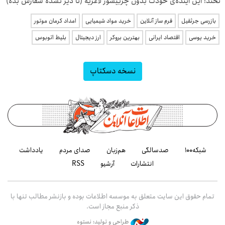
نخند! این آینده‌ی خودت بدون چربیسوز لاغریه (تا دیر نشده سفارش بده)
بازرسی جرثقیل
فرم ساز آنلاین
خرید مواد شیمیایی
امداد کرمان موتور
خرید یوسی
اقتصاد ایرانی
بهترین بروکر
ارز دیجیتال
بلیط اتوبوس
نسخه دسکتاپ
شبکه۱۰۰
صدسالگی
هم‌زبان
صدای مردم
یادداشت
انتشارات
آرشیو
RSS
تمام حقوق این سایت متعلق به موسسه اطلاعات بوده و بازنشر مطالب تنها با
ذکر منبع مجاز است.
طراحی و تولید: نستوه