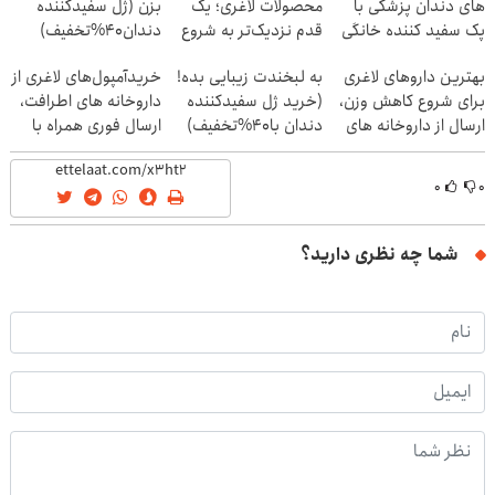
های دندان پزشکی با
محصولات لاغری؛ یک
بزن (ژل سفیدکننده
پک سفید کننده خانگی
قدم نزدیک‌تر به شروع
دندان40%تخفیف)
کاهش وزن
بهترین داروهای لاغری
به لبخندت زیبایی بده!
خریدآمپول‌های لاغری از
برای شروع کاهش وزن،
(خرید ژل سفیدکننده
داروخانه های اطرافت،
ارسال از داروخانه های
دندان با40%تخفیف)
ارسال فوری همراه با
نزدیکت!
پک یخ!
۰
۰
شما چه نظری دارید؟