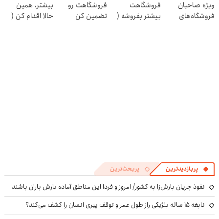
ویژه صاحبان
فروشگاهت
فروشگاهت رو
بیشتر، همین
کن)
فروشگاه‌های
بیشتر بفروشه (
تضمین کن
حالا اقدام کن (
آنلاین و حضوری
همین الان ثبت
ثبت نام کن )
نام کن )
پربازدیدترین
پربحث‌ترین
نفوذ جریان بارش‌زا به کشور/ امروز و فردا این مناطق آماده بارش باران باشند
نابغه ۱۵ ساله بلژیکی راز طول عمر و توقف پیری انسان را کشف می‌کند؟