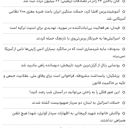
جان باختن ۲۴ زائر در تصادفات اربعینی؛ ۶۷ میلیون تردد ثبت شد
آسوشیتدپرس افشا کرد: حملات سنگین ایران باعث ضربه مغزی ۷۰۰ نظامی
آمریکایی شد
فیدان: هر فعالیت بی‌ثبات‌کننده در سوریه، تهدیدی برای امنیت ترکیه است
اسرائیلی‌ها به خبرنگار پرس‌تی‌وی با نارنجک حمله کردند
مدودف: مایه شرمساری است که در سالگرد بمباران اتمی ژاپنی‌ها نامی از آمریکا
نمی‌برند
رونمایی رئال از گران‌ترین خرید تاریخش؛ دیومانده راهی مادرید شد
پزشکیان: پاسداشت مشروطه، فراخوانی است برای وفاق ملی، عقلانیت جمعی و
تکیه بر حاکمیت قانون
این صور فلکی را به راحتی می‌توانید در آسمان شب رصد کنید!
حملات اسرائیل به لبنان؛ دو سرباز صهیونیست کشته شدند
واکنش خانواده شهید لاریجانی به اظهارات سردار کوثری: شهدا هیچ تلفن
همراهی نداشتند