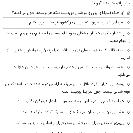
برای پاتریوت و تاد آمریکا
آیا جنگ آمریکا و ایران و باز شدن بن‌بست تنگه هرمز ماه‌ها طول می‌کشد؟
ضرغامی درباره ضرورت تغییر ریل در کشور: فرصت سوزی نکنیم
پزشکیان: اگر در خیابان مشکلی وجود دارد مقصر ما هستیم؛ مجبوریم اصلاحات
را انجام دهیم
طعنه قالیباف به تهدیدهای ترامپ: واقعیت را بپذیر/ به نمایش بیشتری نیاز
نداریم
نخستین واکنش عالیشاه پس از جدایی از پرسپولیس: از هواداران حلالیت
می‌طلبم
یوسف پزشکیان: افراد عاقل تلاش می‌کنند آرامش در منطقه حاکم باشد؛ کنترل
تورم شدنی نیست، چون شرایط پیچیده است
حمله به قشم و بندرعباس توسط معاون استاندار هرمزگان تکذیب شد
هشدار یمن به عربستان: موشک‌های بالستیک آماده شلیک هستند
پیروزی استقلال تهران با درخشش سحرخیزان و آسانی در دیدار دوستانه