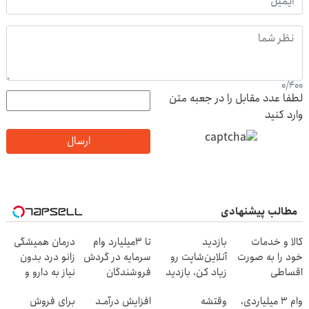
0
/
400
لطفا عدد مقابل را در جعبه متن
وارد کنید
ارسال
مطالب پیشنهادی
کالا و خدمات
بازدید
تا 3میلیارد وام
درمان همیشگی
خود را به صورت
آنلاین‌شاپت رو
سرمایه در گردش
زانو درد بدون
اقساطی
زیاد کن، بازدید
فروشندگان
نیاز به دارو و
بفروشید
بالاتر = درآمد
جراحی!
وام ۳ میلیاردی،
وقتشه
افزایش درآمـد
برای فروش
بیشتر
(پرسش‌نامه رو پر