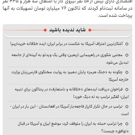
اقتصادی دارای بیش از ۵۰ نفر نیروی کار با اشتغال سه هزار و ۴۳۵ نفر
در سامانه ثبت‌نام کردند که تاکنون ۷۶ میلیارد تومان تسهیلات به آنها
پرداخت شده است.
شاید ندیده باشید
آشکارترین اعتراف آمریکا به شکست در برابر ایران؛ ایده خلاقانه خریداریم!
مجتبی شکوری در راهپیمایی اربعین؛ وقتی یک ویدئو به آیینه‌ای از جامعه
تبدیل می‌شود
چگونه به «جنگ هرمز» پایان دهیم؛ به روایت سخنگوی فارسی‌زبان وزارت
خارجه آمریکا
فراخوان دریافت ایده‌های «خلاقانه و نامتعارف» در پنتاگون برای تنبیه
ایران؛ کفگیر ترامپ به ته دیگ خورد!
ترامپ در حال تکرار کارزار فاجعه‌بار آمریکا در افغانستان - این بار در ایران -
است
چرا ترامپ حمله به ایران را متوقف کرد؛ موضع ایران و آمریکا در قبال
«توافق» چیست؟