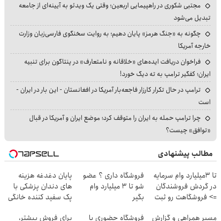
مجتبی شکوری در راهپیمایی اربعین؛ وقتی یک ویدئو به آیینه‌ای از جامعه
تبدیل می‌شود
چگونه به «جنگ هرمز» پایان دهیم؛ به روایت سخنگوی فارسی‌زبان وزارت
خارجه آمریکا
فراخوان دریافت ایده‌های «خلاقانه و نامتعارف» در پنتاگون برای تنبیه
ایران؛ کفگیر ترامپ به ته دیگ خورد!
ترامپ در حال تکرار کارزار فاجعه‌بار آمریکا در افغانستان - این بار در ایران -
است
چرا ترامپ حمله به ایران را متوقف کرد؛ موضع ایران و آمریکا در قبال
«توافق» چیست؟
مطالب پیشنهادی
تا 3میلیارد وام سرمایه
فروشگاه داری ؟ عضو
پایان دغدغه هزینه
در گردش فروشندگان
شو تا 3 میلیارد وام
های دندان پزشکی با
=> فروشگاهت رو ثبت
بگیر
پک سفید کننده خانگی
کن
مسیر همراهی و گزارش
فروشگاه حضوری یا
برای فروش بیشتر،