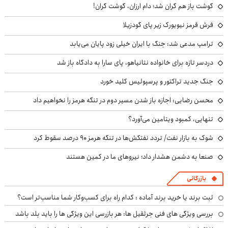
گوشت باز هم گران شد؛ دام ارزان، گوشت گران!
فرش قرمز نیویورک زیر پای گودزیلا
ترامپ مدعی شد: جنگ با ایران خیلی زود پایان می‌یابد
دردسر تازه برای خانواده نتانیاهو، پای سارا به دادگاه باز شد
جنگ جدید تراکتور و پرسپولیس کلید خورد
محسن رضایی: اجازه باز شدن مسیر دوم در تنگه هرمز را نخواهیم داد
تنهایی، کمبود ویتامین می‌آورد؟
شوک به بازار نفت/ تردد نفتکش‌ها در تنگه هرمز ۹۰ درصد سقوط کرد
صنعا به دشمن هشدار داد؛ نیروهای ما در کمین هستند
بازرگانی
ثبت برند یا خرید برند آماده : کدام راه برای کسب‌وکار شما مناسب‌تر است؟
بررسی ویژگی های فنی جرثقیل ها: هر بازرسی این ویژگی ها را باید بلد باشد