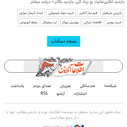
بازدید آنلاین‌شاپت رو زیاد کن، بازدید بالاتر = درآمد بیشتر
بازرسی جرثقیل
فرم ساز آنلاین
خرید مواد شیمیایی
امداد کرمان موتور
خرید یوسی
اقتصاد ایرانی
بهترین بروکر
ارز دیجیتال
بلیط اتوبوس
نسخه دسکتاپ
شبکه۱۰۰
صدسالگی
هم‌زبان
صدای مردم
یادداشت
انتشارات
آرشیو
RSS
تمام حقوق این سایت متعلق به موسسه اطلاعات بوده و بازنشر مطالب تنها با
ذکر منبع مجاز است.
طراحی و تولید: نستوه