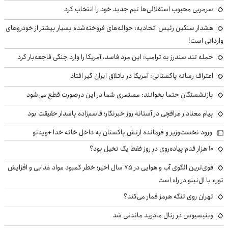
سرمربی محبوب استقلالی‌ها تیم جدید خود را انتخاب کرد
هشدار سنگین رئیس اتحادیه: حواله‌های فروخته‌شده بسیار بیشتر از خودروهای
وارداتی است!
حمله تند سندرز به ترامپ: این مرد فاسد، آمریکا را وارد جنگی فاجعه‌بار کرد
اعتراف رسانه پاکستانی: آمریکا در باتلاق ایران گیر افتاد
بازنشستگان حتما بخوانند: مستمری شما در این درصورت قطع می‌شود
پیام معنادار عراقچی در آستانه روز خبرنگار؛ قاسم‌زاده پاسدار حقیقت بود
ورود نخست‌وزیر و فرمانده ارتش پاکستان به داخل خانه خدا +ویدئو
۱۰ هزار قدم پیاده‌روی در روز فقط یک تخیل بود؟
قوی‌ترین الگوی آب و هوایی در ۷۵ سال اخیر؛ خطر کمبود مواد غذایی و افزایش
تورم با ال‌نینو در راه است
تهران روی تنگه هرمز قمار می‌کند؟
وینیسیوس در رئال مادرید ماندنی شد