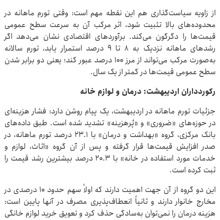
از زاویه سیاست‌گذاری هم این نقطه مهم است: وقتی تورم ماهانه در
محدوده‌های بالا تثبیت شود، اثر مرکب آن به سرعت سطح عمومی
قیمت‌ها را دگرگون می‌کند. برآوردهای اقتصادی نشان می‌دهد اگر
رشدهای ماهانه نزدیک به ۸ تا ۹ درصد استمرار یابد، تورم سالانه
به‌صورت مرکب می‌تواند از مرز ۱۰۰ درصد عبور کند؛ یعنی دو برابر شدن
سطح عمومی قیمت‌ها در کمتر از یک سال.
رکوردداران اردیبهشت: درمان و لوازم خانه
جزئیات تورم ماهانه در اردیبهشت، یک پیام روشن دارد: فشار هزینه‌ای
در حوزه‌های «ضروری» و «پُرهزینه» تشدید شده است. طبق داده‌های
بانک مرکزی، گروه «بهداشت و درمان» با ۲۳.۱ درصد تورم ماهانه، در
صدر افزایش قیمت‌ها قرار گرفته و پس از آن گروه «اثاث، لوازم و
خدمات مورد استفاده در خانه» با ۲۰.۳ درصد بیشترین رشد قیمت را
ثبت کرده است.
این دو گروه از آن جهت اهمیت دارند که اولاً سهم حدود ۱۰ درصدی در
مخارج خانوار دارند و ثانیاً انعطاف‌پذیری مصرف در آن‎ها پایین است:
هزینه درمان را نمی‌توان به‌سادگی حذف کرد و تعویق خرید لوازم خانگی