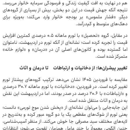
هم در نهایت به افت کیفیت زندگی و فرسودگی سرمایه خانوار می‌رسد.
نتیجه آنکه جهش قیمت در این دو بخش، بیش از بسیاری از گروه‌های
دیگر، «فشار ملموس» بر بودجه خانوار وارد می‌کند؛ به‌ویژه برای
دهک‌های متوسط و کم‌درآمد.
در مقابل، گروه «تحصیل» با تورم ماهانه ۰.۵ درصدی کمترین افزایش
قیمت را تجربه کرده است؛ نشانه‌ای از آنکه تورم در اردیبهشت، نامتوازن
اما گسترده بوده و کانون‌های اصلی آن در «درمان» و «لوازم خانه»
متمرکز شده است.
تغییر پیشران‌ها: از دخانیات و ارتباطات تا درمان و اثاث
مقایسه با فروردین ۱۴۰۵ نشان می‌دهد ترکیب گروه‌های پیشتاز تورم
تغییر کرده است. در فروردین، «دخانیات» با تورم ماهانه ۳۰.۷ درصدی
و «ارتباطات» با ۲۰.۶ درصد در صدر بودند، اما در اردیبهشت این نقش
به درمان و اثاث منتقل شده است.
این جابه‌جایی را می‌توان نشانه‌ای از «پخش شدن موج تورمی» دانست؛
یعنی تورم از شوک‌های مقطعی یک یا دو گروه عبور کرده و به‌تدریج در
لایه‌های مختلف سبد مصرفی جا خوش می‌کند. از منظر آسیب‌شناسی،
چنین الگویی معمولاً با چند عامل همزمان تقویت می‌شود: انتظارات