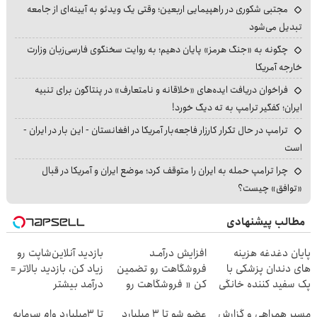
مجتبی شکوری در راهپیمایی اربعین؛ وقتی یک ویدئو به آیینه‌ای از جامعه
تبدیل می‌شود
چگونه به «جنگ هرمز» پایان دهیم؛ به روایت سخنگوی فارسی‌زبان وزارت
خارجه آمریکا
فراخوان دریافت ایده‌های «خلاقانه و نامتعارف» در پنتاگون برای تنبیه
ایران؛ کفگیر ترامپ به ته دیگ خورد!
ترامپ در حال تکرار کارزار فاجعه‌بار آمریکا در افغانستان - این بار در ایران -
است
چرا ترامپ حمله به ایران را متوقف کرد؛ موضع ایران و آمریکا در قبال
«توافق» چیست؟
مطالب پیشنهادی
پایان دغدغه هزینه
افزایش درآمـد
بازدید آنلاین‌شاپت رو
های دندان پزشکی با
فروشگاهت رو تضمین
زیاد کن، بازدید بالاتر =
پک سفید کننده خانگی
کن « فروشگاهت رو
درآمد بیشتر
ثبت کن »
مسیر همراهی و گزارش
عضو شو تا 3 میلیارد
تا 3میلیارد وام سرمایه