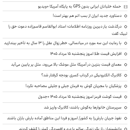
حمله خلبانان ایرانی بدون GPS به پایگاه آمریکا +ویدیو
دستاورد جدید ایران از بمب اتم هم بهتر است!
درگذشت یار دیرین روزنامه اطلاعات؛ استاد ابوالقاسم قاسم‌زاده دعوت حق را
لبیک گفت
با رعایت این سه مورد در میانسالی، خطر زوال عقل را ۱۳ سال به تأخیر بیندازید
افزایش قیمت طلا امروز پنجشنبه ۱۵ مرداد ۱۴۰۵
معمای قیمت بنزین در آمریکا؛ مثل موشک بالا می‌رود، مثل پر پایین می‌آید
کالابرگ الکترونیکی در گرداب کسری بودجه گرفتار شد؟
پزشکیان با مجریان گوش به فرمان جبلی و جلیلی مصاحبه نکرد!
قیمت گوشت قرمز امروز پنجشنبه ۱۵ مرداد ۱۴۰۵ +جدول
سرپرستان خانوارها به‌گوش باشند؛ کالابرگ واریز شد
نفوذ جریان بارش‌زا به کشور/ امروز و فردا این مناطق آماده بارش باران باشند
دانشمندان راز یک زندگی سالم با درد و افسردگی کمتر را کشف کردند