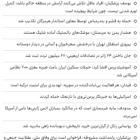
یوسف پزشکیان: افراد عاقل تلاش می‌کنند آرامش در منطقه حاکم باشد؛ کنترل
تورم شدنی نیست، چون شرایط پیچیده است
حمله به قشم و بندرعباس توسط معاون استاندار هرمزگان تکذیب شد
هشدار یمن به عربستان: موشک‌های بالستیک آماده شلیک هستند
پیروزی استقلال تهران با درخشش سحرخیزان و آسانی در دیدار دوستانه
جان باختن ۲۴ زائر در تصادفات اربعینی؛ ۶۷ میلیون تردد ثبت شد
آسوشیتدپرس افشا کرد: حملات سنگین ایران باعث ضربه مغزی ۷۰۰ نظامی
آمریکایی شد
فیدان: هر فعالیت بی‌ثبات‌کننده در سوریه، تهدیدی برای امنیت ترکیه است
اسرائیلی‌ها به خبرنگار پرس‌تی‌وی با نارنجک حمله کردند
مدودف: مایه شرمساری است که در سالگرد بمباران اتمی ژاپنی‌ها نامی از آمریکا
نمی‌برند
رونمایی رئال از گران‌ترین خرید تاریخش؛ دیومانده راهی مادرید شد
پزشکیان: پاسداشت مشروطه، فراخوانی است برای وفاق ملی، عقلانیت جمعی و