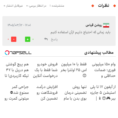
نظرات
منتشرشده: 1
در انتظار بررسی: 0
غیرقابل انتشار: 0
روشن قیاس
۱۷:۰۱ - ۱۴۰۵/۰۳/۱۲
باید زمانی که احتیاج داریم ازآن استفاده کنیم
پاسخ
0
0
مطالب پیشنهادی
وام ۱۵۰ میلیونی
فقط با 10 میلیون
فروش خودرو
هم پیچ گوشتی
فوری؛ ضمانت
اس 25 اولترا بخر
شما فقط با یک
هم دریل با 47
حداقلی و
😍
درخواست آنلاین
تیکه کاربردی! تا
بازپرداخت
✔
تخفیف داره
از آیفون 17 تا پلی
تنها روش
افزایش درآمـد
جراحی کمر
دوساله
بخرش!🔥
استیشن 5 جایزه
تضمینی درمان
فروشگاهت رو
ممنوع شد⛔
ببر 🎮😍📱 |
بوی بدن با مام
تضمین کن
میتونی کمرت رو
بازی کن ، گردونه
اسپری سورملینا!
در منزل درمان
بچرخون
کنی! 👈🏻
پرسش‌نامه