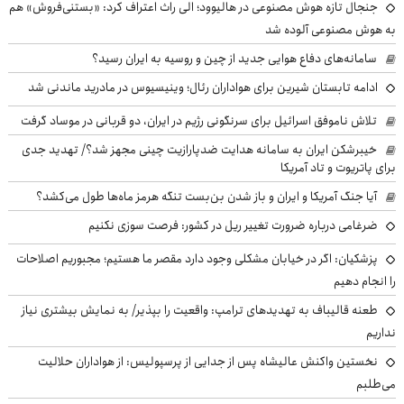
جنجال تازه هوش مصنوعی در هالیوود؛ الی راث اعتراف کرد: «بستنی‌فروش» هم
به هوش مصنوعی آلوده شد
سامانه‌های دفاع هوایی جدید از چین و روسیه به ایران رسید؟
ادامه تابستان شیرین برای هواداران رئال؛ وینیسیوس در مادرید ماندنی شد
تلاش ناموفق اسرائیل برای سرنگونی رژیم در ایران، دو قربانی در موساد گرفت
خیبرشکن ایران به سامانه هدایت ضدپارازیت چینی مجهز شد؟/ تهدید جدی
برای پاتریوت و تاد آمریکا
آیا جنگ آمریکا و ایران و باز شدن بن‌بست تنگه هرمز ماه‌ها طول می‌کشد؟
ضرغامی درباره ضرورت تغییر ریل در کشور: فرصت سوزی نکنیم
پزشکیان: اگر در خیابان مشکلی وجود دارد مقصر ما هستیم؛ مجبوریم اصلاحات
را انجام دهیم
طعنه قالیباف به تهدیدهای ترامپ: واقعیت را بپذیر/ به نمایش بیشتری نیاز
نداریم
نخستین واکنش عالیشاه پس از جدایی از پرسپولیس: از هواداران حلالیت
می‌طلبم