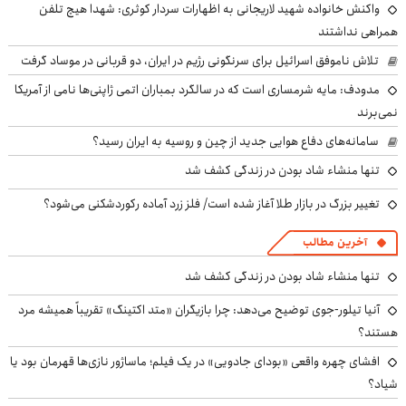
واکنش خانواده شهید لاریجانی به اظهارات سردار کوثری: شهدا هیچ تلفن
همراهی نداشتند
تلاش ناموفق اسرائیل برای سرنگونی رژیم در ایران، دو قربانی در موساد گرفت
مدودف: مایه شرمساری است که در سالگرد بمباران اتمی ژاپنی‌ها نامی از آمریکا
نمی‌برند
سامانه‌های دفاع هوایی جدید از چین و روسیه به ایران رسید؟
تنها منشاء شاد بودن در زندگی کشف شد
تغییر بزرگ در بازار طلا آغاز شده است/ فلز زرد آماده رکوردشکنی می‌شود؟
آخرین مطالب
تنها منشاء شاد بودن در زندگی کشف شد
آنیا تیلور-جوی توضیح می‌دهد: چرا بازیگران «متد اکتینگ» تقریباً همیشه مرد
هستند؟
افشای چهره واقعی «بودای جادویی» در یک فیلم؛ ماساژور نازی‌ها قهرمان بود یا
شیاد؟