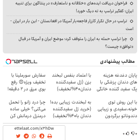
فراخوان دریافت ایده‌های «خلاقانه و نامتعارف» در پنتاگون برای تنبیه
ایران؛ کفگیر ترامپ به ته دیگ خورد!
ترامپ در حال تکرار کارزار فاجعه‌بار آمریکا در افغانستان - این بار در ایران -
است
چرا ترامپ حمله به ایران را متوقف کرد؛ موضع ایران و آمریکا در قبال
«توافق» چیست؟
مطالب پیشنهادی
پایان دغدغه هزینه
با اعتماد بنفس لبخند
سفارش سورملینا با
های دندان پزشکی با
بزن (ژل سفیدکننده
تخفیف ویژه😍 رفع
پک سفید کننده خانگی
دندان40%تخفیف)
بوی عرق در 2 دقیقه!
🔥
با این روش توی
به لبخندت زیبایی بده!
چرا درد زانو را تحمل
خونه،سفیدی و زیبایی
(خرید ژل سفیدکننده
می‌کنی؟ خیلی ساده
دندوناتو برگردون
دندان با40%تخفیف)
درمنزل درمانش کن
(40%off)
۰
۰