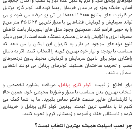
کولرهای پرتابل سرد و گرم به دلیل عدم نیاز به نصب و امکان جابجایی
آسان، جایگاه ویژه ای در میان خریداران پیدا کرده اند. کولر گازی پرتابل
در ظرفیت های متنوع 9000 تا 18000 بی تی یو عرضه می شود و می
تواند سرمایش و گرمایش فضاهایی با متراژ تقریبی 22 تا 45 متر مربع
را به خوبی فراهم کند. همچنین وجود مدل های اینورتردار باعث کاهش
مصرف انرژی و افزایش راندمان عملکرد دستگاه شده است. از سوی دیگر،
تنوع برندهای موجود در بازار به کاربران این امکان را می دهد که
متناسب با بودجه و نیاز خود بهترین گزینه را انتخاب کنند. اگر به دنبال
راهکاری موثر برای تامین سرمایش و گرمایش محیط بدون دردسرهای
نصب و تخریب ساختمان هستید، کولرهای پرتابل می توانند انتخابی
ایده آل باشند.
برای اطلاع از قیمت
کولر گازی پرتابل
، دریافت مشاوره تخصصی و
انتخاب بهترین مدل متناسب با متراژ و شرایط محیطی خود، همین حالا
با کارشناسان هایپر صنعت فامکو تماس بگیرید. ما به شما کمک می
کنیم تا با مناسب ترین قیمت، بهترین کولر گازی پرتابل را خریداری
کرده و تابستانی خنک و آسوده و زمستانی گرم را تجربه کنید.
چرا نصب اسپلیت همیشه بهترین انتخاب نیست؟