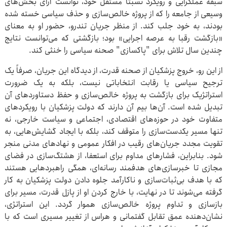
سبقه عملگرایی و رویکرد نسبتاً مستقل خود، توانست آرای بخش‌های
وسیعی از جامعه را که از پروژه خالص‌سازی و حذف سیاسی خسته شده
بودند، به خود جلب کند. از منظر جریان تندرو، حضور او به معنای
«بازگشت رقبا به عرصه اجرایی» بود؛ بازگشتی که می‌توانست نتایج
چندین سال تلاش برای "پاکسازی" صحنه سیاسی را خنثی کند.
از این رو، خروج پزشکیان از صحنه قدرت، از دیدگاه این جریان، صرفاً یک
ترجیح سیاسی یا رقابت انتخاباتی نیست، بلکه به یک ضرورت
استراتژیک برای بازگشت به پروژه خالص‌سازی و حفظ دستاوردهای آن
تبدیل شده است. آن‌ها بیم آن دارند که دولت پزشکیان با رویکردهای
متفاوت خود در حوزه‌های اقتصادی، اجتماعی و سیاست خارجی، نه
تنها مسیر یکدست‌سازی را متوقف کند، بلکه با ایجاد گشایش‌هایی، به
تقویت مجدد جریان‌های رقیب در افکار عمومی و نهادهای مدنی منجر
شود. بنابراین، فشارهای مداوم برای استعفا، از هشتگ‌سازی در فضای
مجازی تا خبرسازی‌های هدفمند رسانه‌ای، همگی راهبردهایی هستند
که با هدف بی‌ثبات‌سازی و ناکارآمد جلوه دادن دولت پزشکیان به کار
گرفته می‌شوند تا در نهایت، با خارج کردن او از پازل قدرت، مسیر برای
بازسازی و تداوم پروژه خالص‌سازی هموار گردد. این استراتژی،
نشان‌دهنده عمق تقابل گفتمانی و هراس از تغییر مسیری است که با