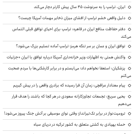
ایران، ترامپ را به سرنوشت ۴۵ سال پیش کارتر دچار می‌کند
دلیل واقعی خشم ترامپ از افشای میزان ذخایر مهمات آمریکا چیست؟
دفتر حفاظت منافع ایران در قاهره: ترامپ برای احیای توافق قبلی التماس
می‌کند
توافق ایران و عمان بر سر تنگه هرمز؛ ترامپ آماده تسلیم بزرگ می‌شود؟
واکنش همتی به اظهارات وزیر خزانه‌داری آمریکا درباره توافق با ایران +جزئیات
پزشکیان: استعفا نخواهم داد؛ می‌ایستم و در برابر کارشکنی‌ها با مردم صحبت
می‌کنم
پیام معنادار عراقچی: زمان آن فرا رسیده که برادری واقعی را در پیش گیریم
یحیی سریع: تجمعات تجاوزکارانه سعودی در هر کجا که باشند را هدف قرار
می‌دهیم
ترومپت‌نواز در برابر تک‌تیرانداز؛ وقتی نوای موسیقی بر آتش جنگ پیروز می‌شود!
حمله پهپادی به کشتی متعلق به کشور ترکیه در دریای سیاه