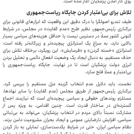
روی کار آمدن پزشکیان آغاز شده است.
تلاش برای بی‌اعتبار کردن جایگاه ریاست‌جمهوری
طیف تندرو اصولگرا با درک دقیق این واقعیت که ابزارهای قانونی برای
برکناری رئیس‌جمهور، نظیر طرح «عدم کفایت» در مجلس، در شرایط
کنونی کشور عملاً در دسترس نیست یا حداقل هزینه‌های سیاسی بسیار
بالایی دارد، به سراغ یک استراتژی پیچیده‌تر و زیرکانه‌تر رفته است:
استراتژی «خسته کردن» و «فرسایش». این رویکرد، برخلاف تلاش برای
حذف مستقیم، به دنبال ایجاد یک وضعیت انفعال دائمی و تحلیل بردن
انرژی دولت پزشکیان است تا در نهایت، جایگاه ریاست‌جمهوری را
بی‌اعتبار و عملاً فلج سازد.
نخست، باید دلایل عدم انتخاب گزینه عزل مستقیم را بررسی کرد.
برکناری رئیس‌جمهور از طریق مجلس (عدم کفایت) یا سایر نهادها،
مستلزم روندهای حقوقی و سیاسی پیچیده‌ای است که نیازمند اجماع
گسترده‌ای در ساختار قدرت است. چنین اقدامی، به ویژه پس از
مشارکت نسبتاً بالای مردم در انتخاب پزشکیان، می‌تواند به بی‌ثباتی
سیاسی، افزایش نارضایتی عمومی و ایجاد بحران مشروعیت دامن بزند.
نظام سیاسی ایران، حتی در شرایط یکدست‌سازی، تمایلی به باز کردن