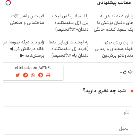
مطالب پیشنهادی
پایان دغدغه هزینه
با اعتماد بنفس لبخند
قیمت روز آهن آلات
های دندان پزشکی با
بزن (ژل سفیدکننده
ساختمانی و صنعتی
پک سفید کننده خانگی
دندان40%تخفیف)
با این روش توی
به لبخندت زیبایی بده!
زانو درد دیگه تمومه! در
خونه،سفیدی و زیبایی
(خرید ژل سفیدکننده
خانه درمانش کن ◀
دندوناتو برگردون
دندان با40%تخفیف)
پرسش‌نامه ▶
(40%off)
۰
۱
شما چه نظری دارید؟