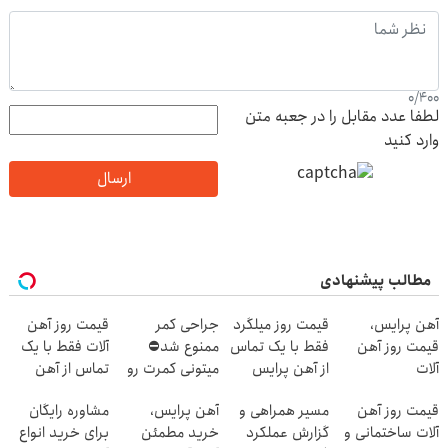
0
/
400
لطفا عدد مقابل را در جعبه متن
وارد کنید
ارسال
مطالب پیشنهادی
آهن پرایس،
قیمت روز میلگرد
جراحی کمر
قیمت روز آهن
قیمت روز آهن
فقط با یک تماس
ممنوع شد⛔
آلات فقط با یک
آلات
از آهن پرایس
میتونی کمرت رو
تماس از آهن
در منزل درمان
پرایس
قیمت روز آهن
مسیر همراهی و
آهن پرایس،
مشاوره رایگان
کنی! 👈🏻
آلات ساختمانی و
گزارش عملکرد
خرید مطمئن
برای خرید انواع
پرسش‌نامه