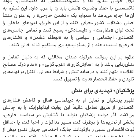
برای جریان تندرو، بقا و مشروعیت‌بخشی به گفتمانشان، پیوند
ناگسستنی با حفظ وضعیت «تنش پایدار» با غرب دارد. این تنش، به
آن‌ها اجازه می‌دهد تا همواره یک «دشمن خارجی» را به عنوان منشأ
اصلی مشکلات کشور معرفی کنند و از این طریق، نیروهای داخلی را
تحت لوای «مقاومت» و «ایستادگی» بسیج کنند و تمامی چالش‌های
اقتصادی، اجتماعی و سیاسی را به «توطئه دشمن» و «فشارهای
خارجی» نسبت دهند و از مسئولیت‌پذیری مستقیم شانه خالی کنند.
علاوه بر این بتوانند هرگونه صدای مخالفی که به دنبال تعامل و
تنش‌زدایی باشد را به «سازش‌کاری»، «غرب‌گرایی» و «عدم درک مصالح
انقلاب» متهم کنند و در سایه تنش و شرایط بحرانی، کنترل بر نهادهای
کلیدی و حفظ انحصار قدرت را تسهیل کنند.
پزشکیان: تهدیدی برای تنش
ظهور پزشکیان و تمایل او به دیپلماسی فعال و کاهش فشارهای
اقتصادی از طریق تعامل، دقیقاً این روایت ایدئولوژیک را به چالش
می‌کشد. اگر دولت پزشکیان بتواند با گشایش در سیاست خارجی،
بخشی از تحریم‌ها را برطرف کند، مسیر مذاکرات را احیا کند، یا حداقل
ثبات اقتصادی نسبی را بازگرداند، جایگاه اجتماعی جریان تندرو بیش از
پیش تضعیف خواهد شد. مردم، که از سال‌ها فشار اقتصادی و انزوای