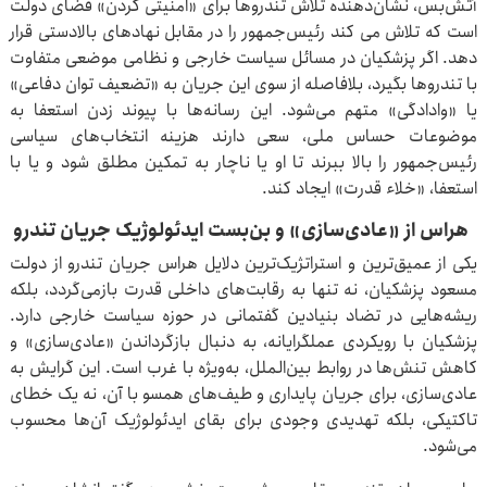
آتش‌بس، نشان‌دهنده تلاش تندروها برای «امنیتی کردن» فضای دولت
است که تلاش می کند رئیس‌جمهور را در مقابل نهادهای بالادستی قرار
دهد. اگر پزشکیان در مسائل سیاست خارجی و نظامی موضعی متفاوت
با تندروها بگیرد، بلافاصله از سوی این جریان به «تضعیف توان دفاعی»
یا «وادادگی» متهم می‌شود. این رسانه‌ها با پیوند زدن استعفا به
موضوعات حساس ملی، سعی دارند هزینه‌ انتخاب‌های سیاسی
رئیس‌جمهور را بالا ببرند تا او یا ناچار به تمکین مطلق شود و یا با
استعفا، «خلاء قدرت» ایجاد کند.
هراس از «عادی‌سازی» و بن‌بست ایدئولوژیک جریان تندرو
یکی از عمیق‌ترین و استراتژیک‌ترین دلایل هراس جریان تندرو از دولت
مسعود پزشکیان، نه تنها به رقابت‌های داخلی قدرت بازمی‌گردد، بلکه
ریشه‌هایی در تضاد بنیادین گفتمانی در حوزه سیاست خارجی دارد.
پزشکیان با رویکردی عملگرایانه، به دنبال بازگرداندن «عادی‌سازی» و
کاهش تنش‌ها در روابط بین‌الملل، به‌ویژه با غرب است. این گرایش به
عادی‌سازی، برای جریان پایداری و طیف‌های همسو با آن، نه یک خطای
تاکتیکی، بلکه تهدیدی وجودی برای بقای ایدئولوژیک آن‌ها محسوب
می‌شود.