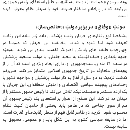
رویه مرسومِ «حمایت از دولت مستقر»، بر طبل استعفای رئیس‌جمهوری
می‌کوبد که در پارادایم ساختار قدرت، خود را سرباز نظام معرفی کرده
است.
دولتِ «وفاق» در برابر دولتِ «خالص‌ساز»
مشخصا نوع رفتارهای جریان رقیب پزشکیان باید زیر سایه این رقابت
تعریف شود اما شیوه و شدت مخالفت این جریان که عموما در
چهارچوب طیف های رادیکال اصولگرا تقسیم بندی می شوند، به‌ویژه
جبهه پایداری و طیف نزدیک به سعید جلیلی، با دولت مسعود پزشکیان
در مدت ۲۲ ماه ریاست‌جمهوری او، دارای ابعاد ویژه‌ای است که آن را از
رویه‌های متعارف در تاریخ جمهوری اسلامی متمایز می‌کند. علی‌رغم
گذشت نزدیک به دو سال از آغاز به کار دولت پزشکیان و مواجهه کشور با
رخدادهای پیچیده سیاسی، اقتصادی و امنیتی منطقه‌ای، این جریان با
یک اراده مستمر و سیستماتیک، تلاش می‌کند تا رئیس‌جمهور مستقر را از
میدان به در کند. این سطح از اصرار بر استعفای یک رئیس‌جمهور، آن
هم از سوی جناحی که در ظاهر باید بخشی از حامیان کلیت نظام
محسوب شود، اگرچه در ظاهر قابل فهم از منظر رقابت‌های قدرت است،
اما در سابقه سیاسی کشور، به این شکلِ پایدار و عمومی، مسبوق به
سابقه نیست.