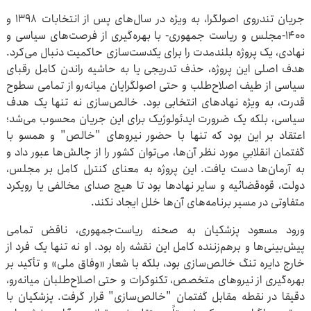
جریان تندروی اصولگرا، به ویژه در سال‌های پس از انتخابات ۱۳۹۸ و
۱۴۰۰-مجلس و ریاست جمهوری- با بهره‌گیری از فرصت‌های سیاسی و
نهادی، یک پروژه بلندمدت را برای یکدست‌سازی حاکمیت دنبال می‌کرد.
هدف اصلی این پروژه، حذف تدریجی یا به حاشیه راندن کامل رقبای
سیاسی از طیف اصلاح‌طلب و حتی اصولگرایان میانه‌رو از تمامی سطوح
قدرت، به ویژه نهادهای انتخابی بود. خالص‌سازی نه تنها یک هدف
سیاسی، بلکه یک ضرورت ایدئولوژیک برای این جریان محسوب می‌شد؛
اعتقاد بر این بود که تنها با حضور نیروهای "خالص" و همسو با
گفتمان انقلابیِ مورد نظر آن‌ها، می‌توان کشور را از چالش‌ها عبور داد و
به آرمان‌ها دست یافت. این پروژه به معنای کنترل کامل بر مجلس،
دولت، قوه‌قضائیه و سایر نهادها بود تا هیچ صدای مخالفی یا رویکرد
متفاوتی در مسیر برنامه‌های آن‌ها خلل ایجاد نکند.
ورود مسعود پزشکیان به صحنه ریاست‌جمهوری، ناقض تمامی
پیش‌بینی‌ها و برهم‌زننده کامل این نقشه راه بود. او نه تنها یک فرد از
خارج دایره تنگ خالص‌سازی بود، بلکه با شعار «وفاق ملی» و تأکید بر
بهره‌گیری از نیروهای متخصص، تکنوکرات و حتی اصلاح‌طلبان میانه‌رو،
دقیقا در نقطه مقابل گفتمان "خالص‌سازی" قرار گرفت. پزشکیان با