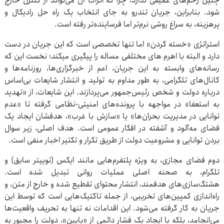
چنین زخم‌های عمیقی ندارد، چرا که اثرات آن می‌تواند از کنترل خارج
شود. بنابراین، جریان تندرو به جای انتخاب یک راه حل رادیکال و
پرهزینه، به سراغ روشی نرم‌تر اما فرساینده‌تر رفته است.
استراتژی «خسته کردن» اما تنها تخصصی است که این جریان در دست
دارد و البته با اهرم های مختلفی مساله را پیگیری میکند؛ نخست این که
رسانه‌های وابسته به این جریان، اعم از خبرگزاری‌ها، روزنامه‌ها و
کانال‌های تلگرامی، به طور مداوم به تولید و انتشار شایعات بی‌اساس
درباره دولت و شخص رئیس‌جمهور می‌پردازند. این شایعات، از «تهدید
به استعفا» در مواجهه با پرونده‌های امنیتی-نظامی گرفته تا «عدم
توانایی در مدیریت بحران‌ها» یا «سازش با غرب»، هدفشان ایجاد یک
فضای مه‌آلود و آشفته در افکار عمومی است. هدف اصلی، زیر سوال
بردن توانایی و مشروعیت دولت از طریق تکرار و تکثیر اخبار منفی است.
دوم فضای مجازی، به ویژه پلتفرم‌هایی مانند ایکس (توییتر سابق) و
تلگرام، به صحنه اصلی عملیات روانی تبدیل شده است.
هشتگ‌سازی‌های هدفمند، انتشار محتوای تقطیع شده و خارج از متن، و
راه‌اندازی کمپین‌های تخریبی، از جمله تاکتیک‌هایی است که توسط این
جریان به کار گرفته می‌شود. این اقدامات نه تنها به تحریف واقعیت‌ها
می‌انجامد، بلکه با ایجاد یک فشار دائمی از «پایین»، دولت را مجبور به