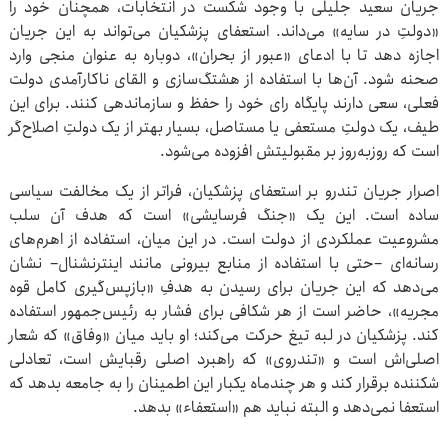
جریان سعید جلیلی با وجود شکست در انتخابات، همچنان خود را
«دولتِ در سایه» می‌داند. استعفای پزشکیان می‌تواند به این جریان
اجازه دهد تا با ادعای «عبور از بحران»، دوباره به عنوان منجی وارد
صحنه شود. آن‌ها با استفاده از هشتگ‌سازی و القای ناکارآمدی دولت
فعلی، سعی دارند پایگاه رای خود را حفظ و سازماندهی کنند. برای این
طیف، یک دولتِ مستعفی یا مستاصل، بسیار بهتر از یک دولتِ اصلاح‌گر
است که روزبه‌روز بر مقبولیتش افزوده می‌شود.
اصرار جریان تندرو بر استعفای پزشکیان، فراتر از یک مخالفت سیاسی
ساده است. این یک «جنگ فرسایشی» است که هدف آن سلب
مشروعیت عملکردی از دولت است. در این میان، استفاده از اهرم‌های
رسانه‌ای –حتی با استفاده از منابع بیرونی مانند اینترنشنال– نشان
می‌دهد که این جریان برای رسیدن به هدفِ «بازپس‌گیری کامل قوه
مجریه»، حاضر است از هر شکافی برای فشار به رئیس‌جمهور استفاده
کند. پزشکیان در لبه تیغ حرکت می‌کند؛ او باید میان «وفاق» که شعار
اصلی‌اش است و «تندروی» که راهبرد اصلی رقبایش است، تعادلی
شکننده برقرار کند و هر چندماه یکبار این اطمینان را به جامعه بدهد که
استعفا نمی‌دهد و البته نباید هم «استعفاء» بدهد.