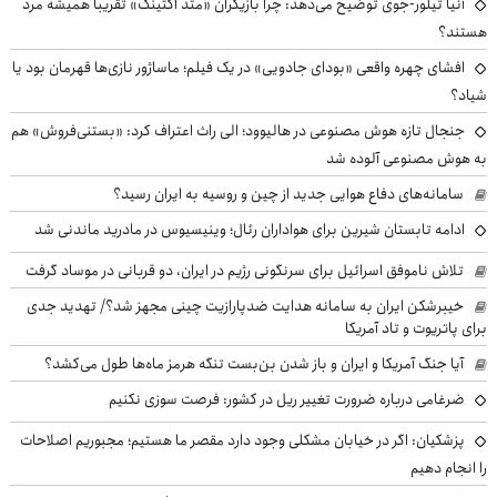
آنیا تیلور-جوی توضیح می‌دهد: چرا بازیگران «متد اکتینگ» تقریباً همیشه مرد
هستند؟
افشای چهره واقعی «بودای جادویی» در یک فیلم؛ ماساژور نازی‌ها قهرمان بود یا
شیاد؟
جنجال تازه هوش مصنوعی در هالیوود؛ الی راث اعتراف کرد: «بستنی‌فروش» هم
به هوش مصنوعی آلوده شد
سامانه‌های دفاع هوایی جدید از چین و روسیه به ایران رسید؟
ادامه تابستان شیرین برای هواداران رئال؛ وینیسیوس در مادرید ماندنی شد
تلاش ناموفق اسرائیل برای سرنگونی رژیم در ایران، دو قربانی در موساد گرفت
خیبرشکن ایران به سامانه هدایت ضدپارازیت چینی مجهز شد؟/ تهدید جدی
برای پاتریوت و تاد آمریکا
آیا جنگ آمریکا و ایران و باز شدن بن‌بست تنگه هرمز ماه‌ها طول می‌کشد؟
ضرغامی درباره ضرورت تغییر ریل در کشور: فرصت سوزی نکنیم
پزشکیان: اگر در خیابان مشکلی وجود دارد مقصر ما هستیم؛ مجبوریم اصلاحات
را انجام دهیم