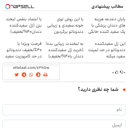
مطالب پیشنهادی
پایان دغدغه هزینه
با این روش توی
با اعتماد بنفس لبخند
های دندان پزشکی با
خونه،سفیدی و زیبایی
بزن (ژل سفیدکننده
پک سفید کننده خانگی
دندوناتو برگردون
دندان40%تخفیف)
(40%off)
این ژل سفیدکننده
به لبخندت زیبایی بده!
فرصت ویژه! با
دندوناتو در حد لمینت
(خرید ژل سفیدکننده
40٪تخفیف دندوناتو
سفید میکنه
دندان با40%تخفیف)
در حد کامپوزیت سفید
(40%تخفیف)
کن
۰
۰
شما چه نظری دارید؟