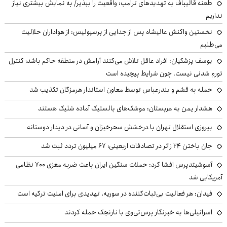
طعنه قالیباف به تهدیدهای ترامپ: واقعیت را بپذیر/ به نمایش بیشتری نیاز
نداریم
نخستین واکنش عالیشاه پس از جدایی از پرسپولیس: از هواداران حلالیت
می‌طلبم
یوسف پزشکیان: افراد عاقل تلاش می‌کنند آرامش در منطقه حاکم باشد؛ کنترل
تورم شدنی نیست، چون شرایط پیچیده است
حمله به قشم و بندرعباس توسط معاون استاندار هرمزگان تکذیب شد
هشدار یمن به عربستان: موشک‌های بالستیک آماده شلیک هستند
پیروزی استقلال تهران با درخشش سحرخیزان و آسانی در دیدار دوستانه
جان باختن ۲۴ زائر در تصادفات اربعینی؛ ۶۷ میلیون تردد ثبت شد
آسوشیتدپرس افشا کرد: حملات سنگین ایران باعث ضربه مغزی ۷۰۰ نظامی
آمریکایی شد
فیدان: هر فعالیت بی‌ثبات‌کننده در سوریه، تهدیدی برای امنیت ترکیه است
اسرائیلی‌ها به خبرنگار پرس‌تی‌وی با نارنجک حمله کردند