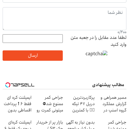
0
/
400
لطفا عدد مقابل را در جعبه متن
وارد کنید
ارسال
مطالب پیشنهادی
مسیر همراهی و
پرکاربردترین
جراحی کمر
ایمپلنت کره ای
گزارش عملکرد
دریل 47 تیکه
ممنوع شد⛔
فقط 6 ❗ پرداخت
گروه اسنپ در
👈🏻 با کمترین
میتونی کمرت رو
اقساطی بدون
۱۴۰۴
قیمت 🔥
در منزل درمان
سود با ضمانت
جراحی کمر
بدون نیاز به آگهی
بازار پر از خریدار
ایمپلنت کره‌ای
کنی! 👈🏻
کتبی📣
ممنوع شد!
و با یکبار مراجعه
جک S3 /
درجه یک فقط 6