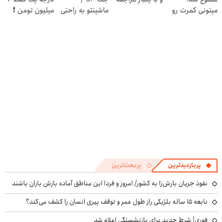
پرسش‌نامه
میتونی کمرت رو
ماشینتو به راحتی
میلیون تومن ❗
در منزل درمان
بفروش
کنی!
((پرسش‌نامه))
پربازدیدترین
پربحث‌ترین
نفوذ جریان بارش‌زا به کشور/ امروز و فردا این مناطق آماده بارش باران باشند
نابغه ۱۵ ساله بلژیکی راز طول عمر و توقف پیری انسان را کشف می‌کند؟
فوری| شرط جدید برای بازنشستگی اعلام شد