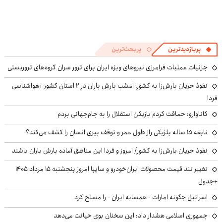
پربازدیدترین
پربحث‌ترین
جزئیات عملیات فرامرزی نیروهای ویژه ایران برای ترور سران گروه‌های تروریستی
نفوذ جریان بارش‌زا به کشور؛ امشب بارش باران در ۲ استان کشور +هواشناسی
فردا
کاناوارو: حماقت کردم بازیکن استقلال را به جام‌جهانی بردم
نابغه ۱۵ ساله بلژیکی راز طول عمر و توقف پیری انسان را کشف می‌کند؟
نفوذ جریان بارش‌زا به کشور/ امروز و فردا این مناطق آماده بارش باران باشند
تغییر تند قیمت محصولات ایران‌خودرو و سایپا امروز پنجشنبه ۱۵ مرداد ۱۴۰۵
+جدول
اسرائیل چگونه امارات - همسایه ایران - را مسلح کرد
جمهوری اسلامی هشدار داد: این سخنان بوی خیانت می‌دهد