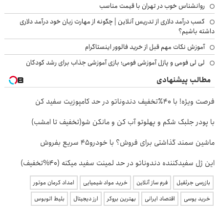
روانشناس خوب در تهران با قیمت مناسب
کسب درآمد دلاری از تدریس آنلاین | چگونه از مهارت زبان خود درآمد دلاری
داشته باشیم؟
آموزش نکات مهم قبل از خرید فالوور اینستاگرام
لی لی فومی و پازل آموزشی فومی؛ بازی آموزشی جذاب برای رشد کودکان
مطالب پیشنهادی
فرصت ویژه! با 40٪تخفیف دندوناتو در حد کامپوزیت سفید کن
با پودر جلبک شکم و پهلوتو آب کن و مانکن شو(تخفیف تا امشب)
ماشین سمند گذاشتی برای فروش؟ با خودرو45 سریع بفروش
این ژل سفیدکننده دندوناتو در حد لمینت سفید میکنه (40%تخفیف)
بازرسی جرثقیل
فرم ساز آنلاین
خرید مواد شیمیایی
امداد کرمان موتور
خرید یوسی
اقتصاد ایرانی
بهترین بروکر
ارز دیجیتال
بلیط اتوبوس