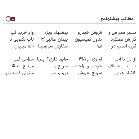
مطالب پیشنهادی
مسیر همراهی و
فروش خودرو
پیشنهاد ویژه
وام خرید لپ
گزارش عملکرد
بدون کمیسیون
پیمان طالبی😍
تاپ تکنوپی تا
گروه اسنپ در
😍
سفارش سورملینا
150 میلیون
۱۴۰۴
با تخفیف ویژه🔥
از الان تا آخر
ام وی ام 315
هایما داری؟ اینجا
جراحی کمر
تابستون حداقل
خودتو رو راحت و
سریع و
ممنوع شد⛔
12کیلو چربی
سریع بفروش
بی‌دردسر
میتونی کمرت رو
میسوزونی!
می‌فروشی
در منزل درمان
کنی! 👈🏻
پرسش‌نامه