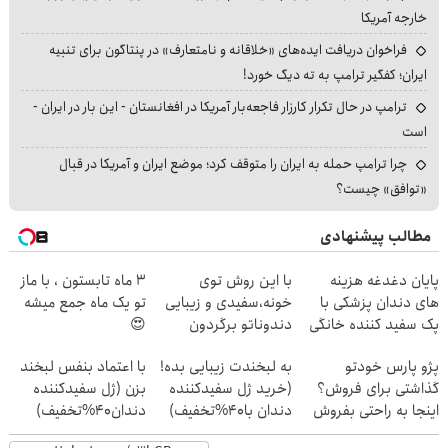
خارجه آمریکا
فراخوان دریافت ایده‌های «خلاقانه و نامتعارف» در پنتاگون برای تنبیه
ایران؛ کفگیر ترامپ به ته دیگ خورد!
ترامپ در حال تکرار کارزار فاجعه‌بار آمریکا در افغانستان - این بار در ایران -
است
چرا ترامپ حمله به ایران را متوقف کرد؛ موضع ایران و آمریکا در قبال
«توافق» چیست؟
مطالب پیشنهادی
پایان دغدغه هزینه
با این روش توی
3 ماه تابستون ، با ماز
های دندان پزشکی با
خونه،سفیدی و زیبایی
تو یک ماه جمع میشه
پک سفید کننده خانگی
دندوناتو برگردون
😍
(40%off)
پژو پارس خودتو
به لبخندت زیبایی بده!
با اعتماد بنفس لبخند
گذاشتی برای فروش؟
(خرید ژل سفیدکننده
بزن (ژل سفیدکننده
اینجا به راحتی بفروش
دندان با40%تخفیف)
دندان40%تخفیف)