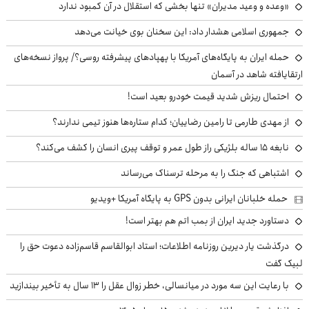
«وعده و وعید مدیران» تنها بخشی که استقلال در آن کمبود ندارد
جمهوری اسلامی هشدار داد: این سخنان بوی خیانت می‌دهد
حمله ایران به پایگاه‌های آمریکا با پهپادهای پیشرفته روسی؟/ پرواز نسخه‌های
ارتقایافته شاهد در آسمان
احتمال ریزش شدید قیمت خودرو بعید است!
از مهدی طارمی تا رامین رضاییان؛ کدام ستاره‌ها هنوز تیمی ندارند؟
نابغه ۱۵ ساله بلژیکی راز طول عمر و توقف پیری انسان را کشف می‌کند؟
اشتباهی که جنگ را به مرحله ترسناک می‌رساند
حمله خلبانان ایرانی بدون GPS به پایگاه آمریکا +ویدیو
دستاورد جدید ایران از بمب اتم هم بهتر است!
درگذشت یار دیرین روزنامه اطلاعات؛ استاد ابوالقاسم قاسم‌زاده دعوت حق را
لبیک گفت
با رعایت این سه مورد در میانسالی، خطر زوال عقل را ۱۳ سال به تأخیر بیندازید