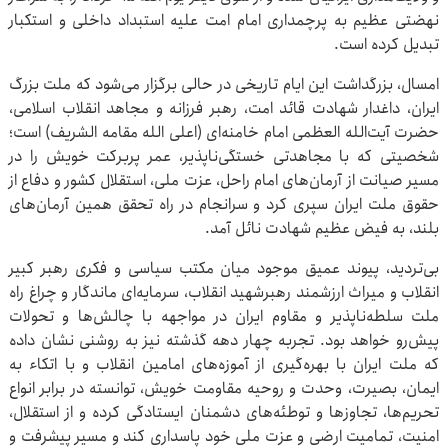
نهضتی عظیم به پرچمداری امام امت علیه استبداد داخلی و استکبار
تبدیل کرده است.
امسال، بزرگداشت این ایام تاریخی در حالی برگزار می‌شود که ملت بزرگ
ایران، داغدار شهادت قائد امت، رهبر فرزانه و مجاهد انقلاب اسلامی،
حضرت آیت‌الله العظمی امام خامنه‌ای (اعلی الله مقامه الشریف) است؛
شخصیتی که با مجاهدتی خستگی‌ناپذیر، عمر پربرکت خویش را در
مسیر صیانت از آرمان‌های امام راحل، عزت ملی، استقلال کشور و دفاع از
حقوق ملت ایران سپری کرد و سرانجام در راه تحقق همین آرمان‌های
بلند، به فیض عظیم شهادت نائل آمد.
بی‌تردید، پیوند عمیق موجود میان مکتب سیاسی و فکری رهبر کبیر
انقلاب و میراث ارزشمند رهبرشهید انقلاب، سرمایه‌ای ماندگار و چراغ راه
ملت سلطه‌ناپذیر و مقاوم ایران در مواجهه با چالش‌ها و تحولات
پیش‌رو خواهد بود. تجربه چهار دهه گذشته نیز به روشنی نشان داده
که ملت ایران با بهره‌گیری از آموزه‌های امامین انقلاب و با اتکاء به
ایمان، بصیرت، وحدت و روحیه مقاومت خویش، توانسته در برابر انواع
تحریم‌ها، تجاوزها و توطئه‌های دشمنان ایستادگی کرده و از استقلال،
امنیت، تمامیت ارضی و عزت ملی خود پاسداری کند و مسیر پیشرفت و