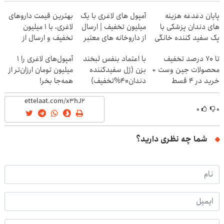
پایان دغدغه هزینه
آمپول های لاغری با یک
بهترین قیمت داروهای
های دندان پزشکی با
میلیون تخفیف | ارسال
لاغری، با ۱ میلیون
پک سفید کننده خانگی
از داروخانه های معتبر
تخفیف و ارسال از
داروخانه‌
تا 70 درصد تخفیف
با اعتماد بنفس لبخند
آمپول‌های لاغری را ۱
محصولات جین وست +
بزن (ژل سفیدکننده
میلیون تومان ارزان‌تر از
خرید در 4 قسط
دندان40%تخفیف)
همه‌جا بخر!
۰
۰
شما چه نظری دارید؟