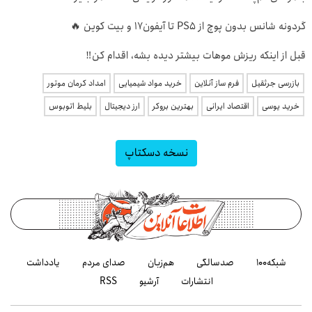
گردونه شانس بدون پوچ از PS5 تا آیفون17 و بیت کوین 🔥
قبل از اینکه ریزش موهات بیشتر دیده بشه، اقدام کن‼️
بازرسی جرثقیل
فرم ساز آنلاین
خرید مواد شیمیایی
امداد کرمان موتور
خرید یوسی
اقتصاد ایرانی
بهترین بروکر
ارز دیجیتال
بلیط اتوبوس
نسخه دسکتاپ
شبکه۱۰۰
صدسالگی
هم‌زبان
صدای مردم
یادداشت
انتشارات
آرشیو
RSS