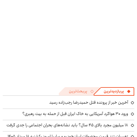
وست + خرید در
مشاوره رایگان
و کارمزد!
قسطه
4 قسط
بگیر!
پربازدیدترین
پربحث‌ترین
آخرین خبر از پرونده قتل حمیدرضا رجب‌زاده رسید
ورود ۳۰ هواگرد آمریکایی به خاک ایران قبل از حمله به بیت رهبری؟
۱۸ میلیون مجرد بالای ۴۵ سال؟ باید نشانه‌های بحران اجتماعی را جدی گرفت
تغییرات تند قیمت محصولات ایران‌خودرو و سایپا امروز یکشنبه ۱۸ مرداد ۱۴۰۵