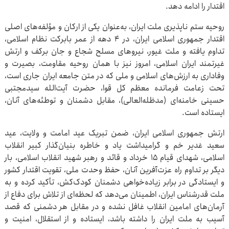
اقتدار را ادامه دهد.
روحیه ستم ناپذیری ملت ایران، به‌عنوان یکی از ارکان و مؤلفه‌های اصلی
اقتدار جمهوری اسلامی ایران، در ۴ دهه از عمر بابرکت نظام اسلامی،
تداوم یافته و ملت غیور، نیروهای مسلح شجاع و جان برکف و ارتش
غیرتمند ایران اسلامی، امروز نیز با همان روحیه مقاومت، بصیرت و
وفاداری به ارزش‌های اسلامی و ملی که در متن جامعه ایران جاری است،
تحت زعامت فرمانده معظم کل قوا، حضرت آیت‌الله سیدمجتبی
حسینی خامنه‌ای (مدظله‌العالی)، مقابل دشمنان و توطئه‌های آنان،
ایستاده است.
ارتش جمهوری اسلامی ایران، ضمن تبریک عید امامت و ولایت، عید
سعید غدیر خم و گرامیداشت یاد و خاطره بنیان‌گذار کبیر انقلاب
اسلامی، شهدای قیام ۱۵ خرداد و قائد و رهبر شهید انقلاب اسلامی، بار
دیگر بر تداوم راه عزت‌آفرین آنان، حفظ وحدت ملی، تقویت اقتدار کشور
و ایستادگی در برابر زیاده‌خواهی دشمنان کودک‌کش، تأکید کرده و به
ملت قدرشناس ایران، اطمینان می‌دهد که لحظه‌ای از تلاش برای دفاع از
آرمان‌های امامین انقلاب غافل نشده و در مقابل هر دشمنی که قصد
آسیب به ملت ایران را داشته باشد، ایستاده و از استقلال، امنیت و