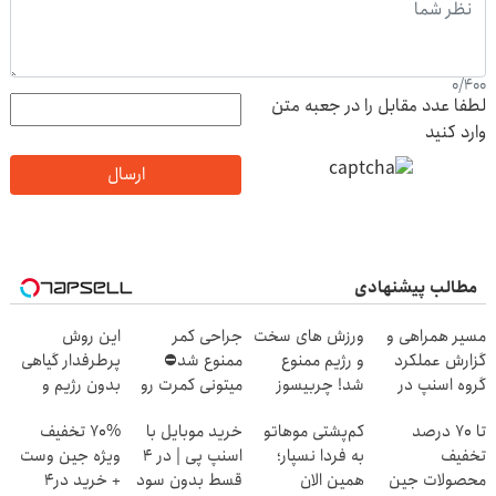
0
/
400
لطفا عدد مقابل را در جعبه متن
وارد کنید
ارسال
مطالب پیشنهادی
مسیر همراهی و
ورزش های سخت
جراحی کمر
این روش
گزارش عملکرد
و رژیم ممنوع
ممنوع شد⛔
پرطرفدار گیاهی
گروه اسنپ در
شد! چربیسوز
میتونی کمرت رو
بدون رژیم و
۱۴۰۴
گیاهی جایگزین
در منزل درمان
ورزش لاغرت
تا 70 درصد
کم‌پشتی موهاتو
خرید موبایل با
70% تخفیف
شد(موجودی
کنی! 👈🏻
میکنه
تخفیف
به فردا نسپار؛
اسنپ پی | در ۴
ویژه جین وست
محدود)
پرسش‌نامه
محصولات جین
همین الان
قسط بدون سود
+ خرید در4