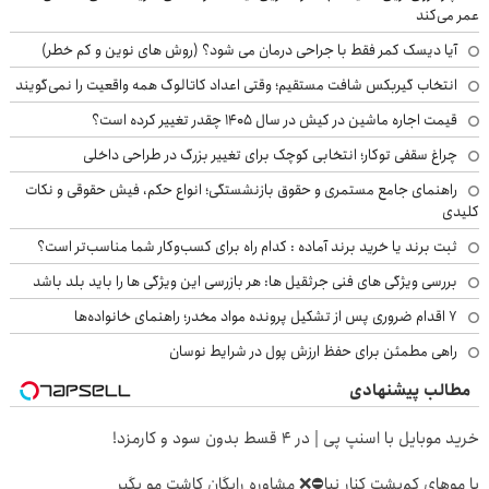
عمر می‌کند
آیا دیسک کمر فقط با جراحی درمان می شود؟ (روش های نوین و کم خطر)
انتخاب گیربکس شافت مستقیم؛ وقتی اعداد کاتالوگ همه واقعیت را نمی‌گویند
قیمت اجاره ماشین در کیش در سال ۱۴۰۵ چقدر تغییر کرده است؟
چراغ سقفی توکار؛ انتخابی کوچک برای تغییر بزرگ در طراحی داخلی
راهنمای جامع مستمری و حقوق بازنشستگی؛ انواع حکم، فیش حقوقی و نکات
کلیدی
ثبت برند یا خرید برند آماده : کدام راه برای کسب‌وکار شما مناسب‌تر است؟
بررسی ویژگی های فنی جرثقیل ها: هر بازرسی این ویژگی ها را باید بلد باشد
۷ اقدام ضروری پس از تشکیل پرونده مواد مخدر؛ راهنمای خانواده‌ها
راهی مطمئن برای حفظ ارزش پول در شرایط نوسان
مطالب پیشنهادی
خرید موبایل با اسنپ پی | در ۴ قسط بدون سود و کارمزد!
با موهای کم‌پشت کنار نیا⛔️❌ مشاوره رایگان کاشت مو بگیر