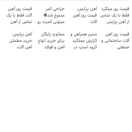
قیمت روز میلگرد
آهن پرایس،
جراحی کمر
قیمت روز آهن
فقط با یک تماس
قیمت روز آهن
ممنوع شد⛔
آلات فقط با یک
از آهن پرایس
آلات
میتونی کمرت رو
تماس از آهن
در منزل درمان
پرایس
قیمت روز آهن
مسیر همراهی و
مشاوره رایگان
آهن پرایس،
کنی! 👈🏻
آلات ساختمانی و
گزارش عملکرد
برای خرید انواع
خرید مطمئن
پرسش‌نامه
صنعتی
گروه اسنپ در
آهن و فولاد
آهن آلات
۱۴۰۴