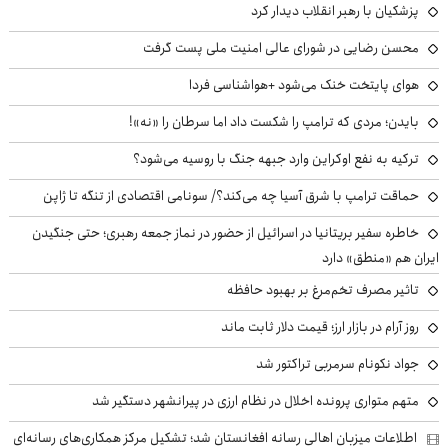
پزشکیان با رهبر انقلاب دیدار کرد
محسن رضایی در شورای عالی امنیت ملی پست گرفت
هوای پایتخت خنک می‌شود +هواشناسی فردا
بایدن؛ مردی که ترامپ را شکست داد اما سرطان را «نه»!
ترکیه به نفع اوکراین وارد جبهه جنگ با روسیه می‌شود؟
حماقت ترامپ با شرق آسیا چه می‌کند؟/ سونامی اقتصادی از تنگه تا ژاپن
خاطره سفیر بریتانیا در اسرائیل از حضور در نماز جمعه رهبری؛ حتی جنگیدن
ایران هم «منطق» دارد
تاثیر مصرف تخم‌مرغ بر بهبود حافظه
روز آرام در بازار ارز؛ قیمت دلار ثابت ماند
جواد نکونام سرمربی تراکتور شد
متهم متواری پرونده اخلال در نظام ارزی در پیرانشهر دستگیر شد
اطلاعات میزبان اهالی رسانه افغانستان شد؛ تشکیل مرکز همکاری‌های رسانه‌ای