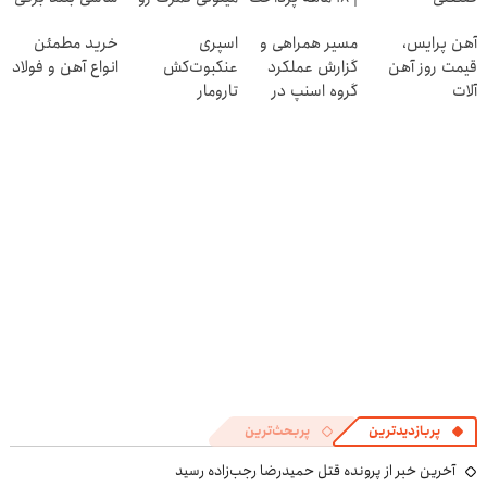
کن
در منزل درمان
ایران در باشگاه
آهن پرایس،
مسیر همراهی و
اسپری
خرید مطمئن
کنی! 👈🏻
انقلاب
قیمت روز آهن
گزارش عملکرد
عنکبوت‌‌کش
انواع آهن و فولاد
پرسش‌نامه
آلات
گروه اسنپ در
تارومار
۱۴۰۴
ازبین‌برنده انواع
عنکبوت
پربازدیدترین
پربحث‌ترین
آخرین خبر از پرونده قتل حمیدرضا رجب‌زاده رسید