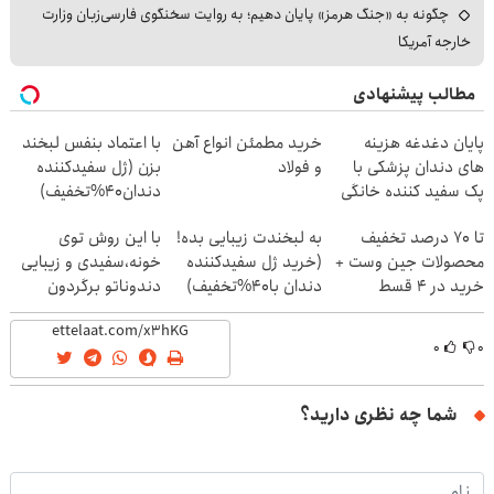
چگونه به «جنگ هرمز» پایان دهیم؛ به روایت سخنگوی فارسی‌زبان وزارت
خارجه آمریکا
مطالب پیشنهادی
پایان دغدغه هزینه
خرید مطمئن انواع آهن
با اعتماد بنفس لبخند
های دندان پزشکی با
و فولاد
بزن (ژل سفیدکننده
پک سفید کننده خانگی
دندان40%تخفیف)
تا 70 درصد تخفیف
به لبخندت زیبایی بده!
با این روش توی
محصولات جین وست +
(خرید ژل سفیدکننده
خونه،سفیدی و زیبایی
خرید در 4 قسط
دندان با40%تخفیف)
دندوناتو برگردون
(40%off)
۰
۰
شما چه نظری دارید؟