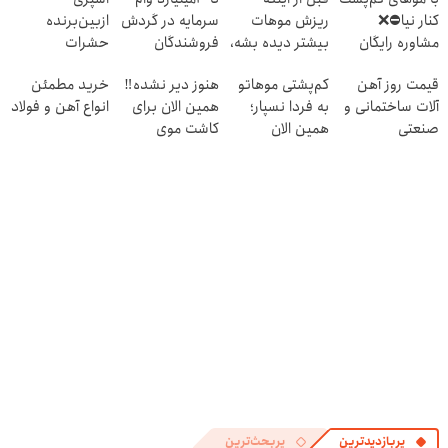
کنار نیا⛔️❌
ریزش موهات
سرمایه در گردش
ازبین‌برنده
مشاوره رایگان
بیشتر دیده بشه،
فروشندگان
حشرات
کاشت مو بگیر
اقدام کن‼️
رختخواب با
قیمت روز آهن
کم‌پشتی موهاتو
هنوز دیر نشده‼️
خرید مطمئن
فرمول پیشرفته،
آلات ساختمانی و
به فردا نسپار؛
همین الان برای
انواع آهن و فولاد
مقابله با انواع
صنعتی
همین الان
کاشت موی
ساس
مشاوره رایگان
طبیعی اقدام کن!
بگیر!
پربازدیدترین
پربحث‌ترین