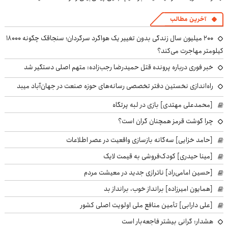
آخرین مطالب
۲۰۰ میلیون سال زندگی بدون تغییر یک هواگرد سرگردان؛ سنجاقک‌ چگونه ۱۸۰۰۰
کیلومتر مهاجرت می‌کند؟
خبر فوری درباره پرونده قتل حمیدرضا رجب‌زاده: متهم اصلی دستگیر شد
راه‌اندازی نخستین دفتر تخصصی رسانه‌های حوزه صنعت در جهان‌آباد میبد
[محمدعلی مهتدی] بازی در لبه پرتگاه
چرا گوشت قرمز همچنان گران است؟
[حامد خزایی] سه‌گانه بازسازی واقعیت در عصر اطلاعات
[مینا حیدری] کودک‌فروشی به قیمت لایک
[حسین امامی‌راد] ناترازی جدید در معیشت مردم
[همایون امیرزاده] برانداز خوب، برانداز بد
[علی دارابی] تأمین منافع ملی اولویت اصلی کشور
هشدار: گرانی بیشتر فاجعه‌بار است