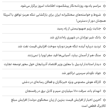
مراسم یادبود روزنامه‌نگار پیشکسوت اطلاعات امروز برگزار می‌شود
شروط و خواسته‌های سختگیرانه ایران برای بازگشایی تنگه هرمز؛ توافق با آمریکا
همچنان دور از دسترس!
جنایت رژیم صهیونیستی از راه رسید
بانک شیر نوزادان در شهرری راه‌اندازی شد
تردید درباره آینده تنگه هرمز دوباره سوخت افزایش قیمت نفت شد
سنگ هم از آسمان ببارد، آسیایی‌ها قید سفر اروپا را نمی‌زنند
دیدار استاندار اردبیل با معاون وزیر اقتصاد آذربایجان حول محور توسعه تجارت
جواد نکونام سرمربی تراکتور شد
کارگاه هوش مصنوعی ویژه خبرنگاران و فعالان رسانه‌ای در دشتی
انهدام باند سرقت ۱۸۰ میلیاردی سیم و کابل برق در رفسنجان
آخرین اخبار از افزایش قیمت بنزین از زبان سخنگوی دولت/ افزایش مبلغ
کالابرگ قطعی است