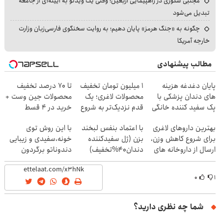
مجتبی شکوری در راهپیمایی اربعین؛ وقتی یک ویدئو به آیینه‌ای از جامعه
تبدیل می‌شود
چگونه به «جنگ هرمز» پایان دهیم؛ به روایت سخنگوی فارسی‌زبان وزارت
خارجه آمریکا
مطالب پیشنهادی
پایان دغدغه هزینه
۱ میلیون تومان تخفیف
تا 70 درصد تخفیف
های دندان پزشکی با
محصولات لاغری؛ یک
محصولات جین وست +
پک سفید کننده خانگی
قدم نزدیک‌تر به شروع
خرید در 4 قسط
کاهش وزن
بهترین داروهای لاغری
با اعتماد بنفس لبخند
با این روش توی
برای شروع کاهش وزن،
بزن (ژل سفیدکننده
خونه،سفیدی و زیبایی
ارسال از داروخانه های
دندان40%تخفیف)
دندوناتو برگردون
نزدیکت!
(40%off)
۰
۱
شما چه نظری دارید؟