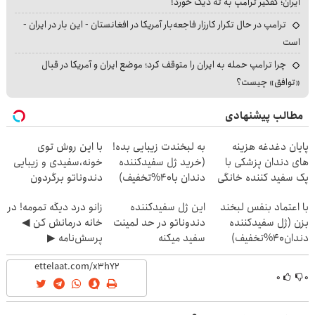
ایران؛ کفگیر ترامپ به ته دیگ خورد!
ترامپ در حال تکرار کارزار فاجعه‌بار آمریکا در افغانستان - این بار در ایران -
است
چرا ترامپ حمله به ایران را متوقف کرد؛ موضع ایران و آمریکا در قبال
«توافق» چیست؟
مطالب پیشنهادی
پایان دغدغه هزینه
به لبخندت زیبایی بده!
با این روش توی
های دندان پزشکی با
(خرید ژل سفیدکننده
خونه،سفیدی و زیبایی
پک سفید کننده خانگی
دندان با40%تخفیف)
دندوناتو برگردون
(40%off)
با اعتماد بنفس لبخند
این ژل سفیدکننده
زانو درد دیگه تمومه! در
بزن (ژل سفیدکننده
دندوناتو در حد لمینت
خانه درمانش کن ◀
دندان40%تخفیف)
سفید میکنه
پرسش‌نامه ▶
(40%تخفیف)
۰
۰