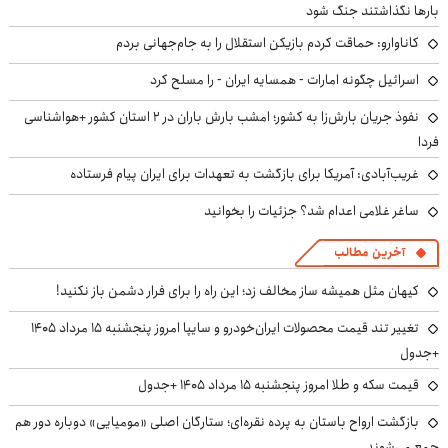
بارها نگذاشتند جنگ شود
کاناوارو: حماقت کردم بازیکن استقلال را به جام‌جهانی بردم
اسرائیل چگونه امارات - همسایه ایران - را مسلح کرد
نفوذ جریان بارش‌زا به کشور؛ امشب بارش باران در ۲ استان کشور +هواشناسی
فردا
غریب‌آبادی: آمریکا برای بازگشت به تعهدات برای ایران پیام فرستاده
ساغر غلامی اعدام شد؟ جزئیات را بخوانید
آخرین مطالب
کیهان مثل همیشه ساز مخالف زد؛ این راه را برای فرار دشمن باز نکنید!
تغییر تند قیمت محصولات ایران‌خودرو و سایپا امروز پنجشنبه ۱۵ مرداد ۱۴۰۵
+جدول
قیمت سکه و طلا امروز پنجشنبه ۱۵ مرداد ۱۴۰۵ +جدول
بازگشت ارواح باستان به پرده نقره‌ای؛ ستارگان اصلی «مومیایی» دوباره دور هم
جمع می‌شوند