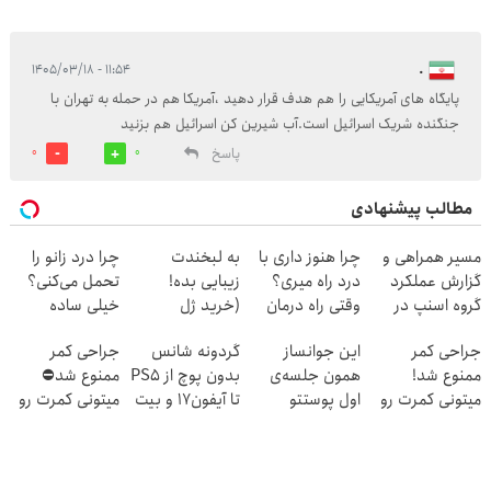
۱۱:۵۴ - ۱۴۰۵/۰۳/۱۸
.
پایگاه های آمریکایی را هم هدف قرار دهید ،آمریکا هم در حمله به تهران با
جنگنده شریک اسرائیل است.آب شیرین کن اسرائیل هم بزنید
پاسخ
0
0
مطالب پیشنهادی
مسیر همراهی و
چرا هنوز داری با
به لبخندت
چرا درد زانو را
گزارش عملکرد
درد راه میری؟
زیبایی بده!
تحمل می‌کنی؟
گروه اسنپ در
وقتی راه درمان
(خرید ژل
خیلی ساده
۱۴۰۴
جلو پاته!
سفیدکننده
درمنزل درمانش
جراحی کمر
این جوانساز
گردونه شانس
جراحی کمر
دندان
کن
ممنوع شد!
همون جلسه‌ی
بدون پوچ از PS5
ممنوع شد⛔
با40%تخفیف)
میتونی کمرت رو
اول پوستتو
تا آیفون17 و بیت
میتونی کمرت رو
در منزل درمان
جوونتر می‌کنه ✨
کوین 🔥
در منزل درمان
کنی!
2سال ماندگاری
کنی! 👈🏻
((پرسش‌نامه))
داره
پرسش‌نامه