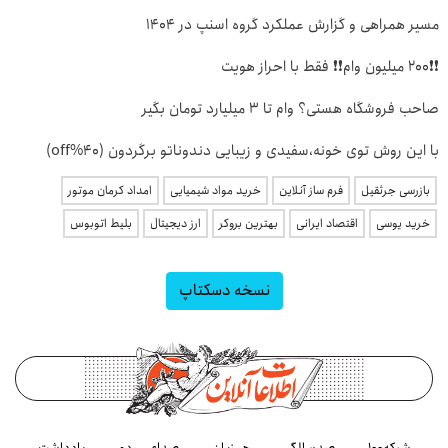
مسیر همراهی و گزارش عملکرد گروه اسنپ در ۱۴۰۴
❗❗200 میلیون وام❗❗ فقط با احراز هویت
صاحب فروشگاه هستی؟ وام تا ۳ میلیارد تومان بگیر
با این روش توی خونه،سفیدی و زیبایی دندوناتو برگردون (40%off)
بازرسی جرثقیل
فرم ساز آنلاین
خرید مواد شیمیایی
امداد کرمان موتور
خرید یوسی
اقتصاد ایرانی
بهترین بروکر
ارز دیجیتال
بلیط اتوبوس
نسخه دسکتاپ
شبکه۱۰۰
صدسالگی
هم‌زبان
صدای مردم
یادداشت