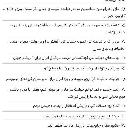
ادای احترام سن سباستین به پدرخوانده سینمای جنایی فرانسه؛ مروری جامع بر
آثار ژوزه جووانی
کشف رازهای سر به مهر فرا آنجلیکو؛ قدیمی‌ترین شاهکار نقاش رنسانس به
خانه بازگشت
مردی که با گذشته‌اش تسویه‌حساب کرد؛ گفتگو با اروین ولش درباره اعتیاد،
انضباط و دنیای مدرن
پیامدهای دیپلماسی کودکستانی ترامپ در قبال ایران برای آمریکا و جهان
اسرائیل چگونه امارات - همسایه ایران - را مسلح کرد
جزئیات عملیات فرامرزی نیروهای ویژه ایران برای ترور سران گروه‌های تروریستی
رئیس‌جمهور: نمی‌توانم حوادث دی‌ماه را فراموش کنم/ وقتی با مردم باشیم،
هیچ قدرتی نمی‌تواند ما را زمین‌گیر کند
کاناوارو: حماقت کردم بازیکن استقلال را به جام‌جهانی بردم
پزشکیان: وجود رهبر انقلاب برای ما نقطه قوت است
حضور ستاره جام‌جهانی در رئال مادرید قطعی شد