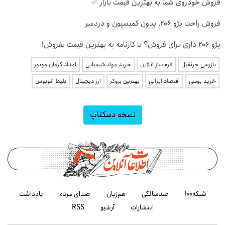
فروش خودروی شما به بهترین قیمت بازار ✅
فروش راحت پژو ۲۰6، بدون کمیسیون و دردسر
پژو 206 داری برای فروش؟ با کارنامه به بهترین قیمت بفروش!
بازرسی جرثقیل
فرم ساز آنلاین
خرید مواد شیمیایی
امداد کرمان موتور
خرید یوسی
اقتصاد ایرانی
بهترین بروکر
ارز دیجیتال
بلیط اتوبوس
نسخه دسکتاپ
شبکه۱۰۰
صدسالگی
هم‌زبان
صدای مردم
یادداشت
انتشارات
آرشیو
RSS