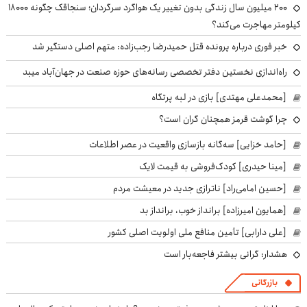
۲۰۰ میلیون سال زندگی بدون تغییر یک هواگرد سرگردان؛ سنجاقک‌ چگونه ۱۸۰۰۰
کیلومتر مهاجرت می‌کند؟
خبر فوری درباره پرونده قتل حمیدرضا رجب‌زاده: متهم اصلی دستگیر شد
راه‌اندازی نخستین دفتر تخصصی رسانه‌های حوزه صنعت در جهان‌آباد میبد
[محمدعلی مهتدی] بازی در لبه پرتگاه
چرا گوشت قرمز همچنان گران است؟
[حامد خزایی] سه‌گانه بازسازی واقعیت در عصر اطلاعات
[مینا حیدری] کودک‌فروشی به قیمت لایک
[حسین امامی‌راد] ناترازی جدید در معیشت مردم
[همایون امیرزاده] برانداز خوب، برانداز بد
[علی دارابی] تأمین منافع ملی اولویت اصلی کشور
هشدار: گرانی بیشتر فاجعه‌بار است
بازرگانی