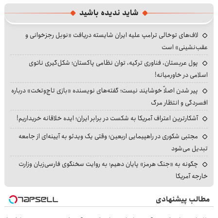
شاید ندیده باشید
لاف‌های توخالی ترامپ علیه ایران شایسته دریافت «نوبل رجزخوانی و
عقب‌نشینی» است
پول عربستان، فناوری ترکیه، توان نظامی پاکستان؛ شکل‌گیری ناتوی
اسلامی در خاورمیانه!
پیر شدن اصلاً خوشایند نیست؛ گفته‌های نویسنده «بازی تاج‌وتخت» درباره
افسردگی و انتظار مرگ
آشکارترین اعتراف آمریکا به شکست در برابر ایران؛ ایده خلاقانه خریداریم!
مجتبی شکوری در راهپیمایی اربعین؛ وقتی یک ویدئو به آیینه‌ای از جامعه
تبدیل می‌شود
چگونه به «جنگ هرمز» پایان دهیم؛ به روایت سخنگوی فارسی‌زبان وزارت
خارجه آمریکا
مطالب پیشنهادی