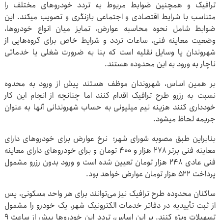
ترافیک و همچنین ضوابط مربوط به تردد خودروهای مختلف را
متناسب با شرایط اقتصادی و اجتماعی بازنگری و تصویب میکند. این
ضوابط شامل نحوه محاسبه عوارض، تمایز میان انواع خودروها،
وضعیت معاینه فنی، ساعات تردد و شرایط خاص برای گروه‌هایی از
شهروندان یا وسایل نقلیه است که بنا به ضرورت شغلی یا خدماتی
ناچار به ورود به این محدوده هستند.
بر همین اساس، شهروندان موظف هستند پیش از ورود به محدوه
نسبت به رزرو طرح ترافیک اقدام کنند اما چنانچه از انجام این کار
خودداری کنند هزینه نیم میلیونی به حساب شهروندانی آنها به عنوان
جریمه لحاظ میشود.
بنابراین طبق مصوبه شورای شهر؛ نرخ عوارض برای خودروهای دارای
معاینه فنی برتر ۲۷۸ هزار و ۴۰۰ تومان و برای خودروهای دارای معاینه
فنی عادی ۲۴۸ هزار تومان تعیین شده است و ورود بدون رزرو مشمول
پرداخت ۵۲۲ هزار تومان عوارض خواهد بود.
ساکنان محدوده طرح ترافیک نیز می‌توانند برای هر واحد مسکونی، پس
از ثبت تأییدیه در دفاتر خدمات الکترونیک شهر، یک خودرو را مشمول
تسهیلات ویژه کنند. بر این اساس، تردد این خودروها پیش از ساعت ۹