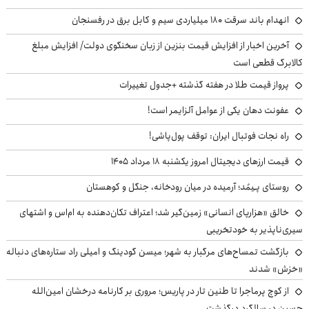
انهدام باند سرقت ۱۸۰ میلیاردی سیم و کابل برق در رفسنجان
آخرین اخبار از افزایش قیمت بنزین از زبان سخنگوی دولت/ افزایش مبلغ
کالابرگ قطعی است
پرواز قیمت طلا در هفته گذشته +جدول تغییرات
عفونت دهان یکی از عوامل آلزایمر است!
راه نجات فوتبال ایران: توقف پول‌پاشی!
قیمت ارزهای دیجیتال امروز یکشنبه ۱۸ مرداد ۱۴۰۵
روستای پـِیمُد؛ آرمیده در میان رودخانه، جنگل و کوهستان
خالق «هزارپای انسانی» زمین‌گیر شد؛ اعتراف تکان‌دهنده به ام‌اس و اشتهای
سیری‌ناپذیر به خودتخریبی
بازگشت تمساح‌های مرگبار به شهر؛ میسن گودینگ و امیلی راد ستاره‌های دنباله
«خزش» شدند
از کوچ‌ پرماجرا تا طنین تار در پاریس؛ مروری بر کارنامه درخشان امین‌الله
حسین در سالگرد درگذشت