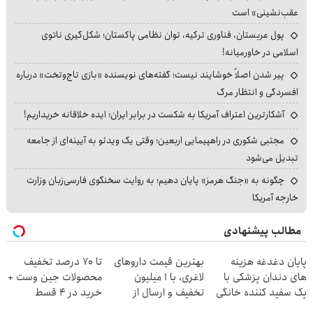
عقب‌نشینی» است
پول عربستان، فناوری ترکیه، توان نظامی پاکستان؛ شکل‌گیری ناتوی
اسلامی در خاورمیانه!
پیر شدن اصلاً خوشایند نیست؛ گفته‌های نویسنده «بازی تاج‌وتخت» درباره
افسردگی و انتظار مرگ
آشکارترین اعتراف آمریکا به شکست در برابر ایران؛ ایده خلاقانه خریداریم!
مجتبی شکوری در راهپیمایی اربعین؛ وقتی یک ویدئو به آیینه‌ای از جامعه
تبدیل می‌شود
چگونه به «جنگ هرمز» پایان دهیم؛ به روایت سخنگوی فارسی‌زبان وزارت
خارجه آمریکا
مطالب پیشنهادی
پایان دغدغه هزینه
بهترین قیمت داروهای
تا 70 درصد تخفیف
های دندان پزشکی با
لاغری، با ۱ میلیون
محصولات جین وست +
پک سفید کننده خانگی
تخفیف و ارسال از
خرید در 4 قسط
داروخانه‌