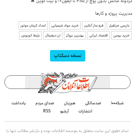
گردونه شانس بدون پوچ از PS5 تا آیفون17 و بیت کوین 🔥
مدیریت پروژه و کارها
بازرسی جرثقیل
فرم ساز آنلاین
خرید مواد شیمیایی
امداد کرمان موتور
خرید یوسی
اقتصاد ایرانی
بهترین بروکر
ارز دیجیتال
بلیط اتوبوس
نسخه دسکتاپ
شبکه۱۰۰
صدسالگی
هم‌زبان
صدای مردم
یادداشت
انتشارات
آرشیو
RSS
تمام حقوق این سایت متعلق به موسسه اطلاعات بوده و بازنشر مطالب تنها با