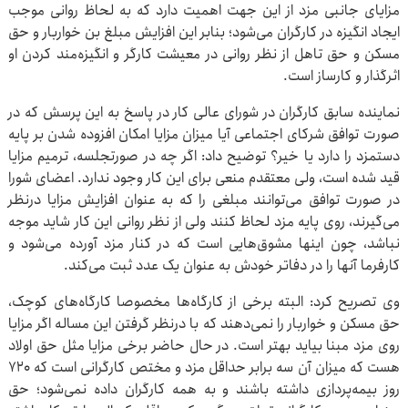
مزایای جانبی مزد از این جهت اهمیت دارد که به لحاظ روانی موجب
ایجاد انگیزه در کارگران می‌شود؛ بنابر این افزایش مبلغ بن خواربار و حق
مسکن و حق تاهل از نظر روانی در معیشت کارگر و انگیزه‌مند کردن او
اثرگذار و کارساز است.
نماینده سابق کارگران در شورای عالی کار در پاسخ به این پرسش که در
صورت توافق شرکای اجتماعی آیا میزان مزایا امکان افزوده شدن بر پایه
دستمزد را دارد یا خیر؟ توضیح داد: اگر چه در صورتجلسه، ترمیم مزایا
قید شده است، ولی معتقدم منعی برای این کار وجود ندارد. اعضای شورا
در صورت توافق می‌توانند مبلغی را که به عنوان افزایش مزایا درنظر
می‌گیرند، روی پایه مزد لحاظ کنند ولی از نظر روانی این کار شاید موجه
نباشد، چون اینها مشوق‌هایی است که در کنار مزد آورده می‌شود و
کارفرما آنها را در دفاتر خودش به عنوان یک عدد ثبت می‌کند.
وی تصریح کرد: البته برخی از کارگاه‌ها مخصوصا کارگاه‌های کوچک،
حق مسکن و خواربار را نمی‌دهند که با درنظر گرفتن این مساله اگر مزایا
روی مزد مبنا بیاید بهتر است. در حال حاضر برخی مزایا مثل حق اولاد
هست که میزان آن سه برابر حداقل مزد و مختص کارگرانی است که ۷۲۰
روز بیمه‌پردازی داشته باشند و به همه کارگران داده نمی‌شود؛ حق