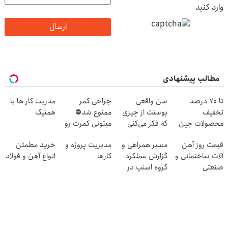
وارد کنید
ارسال
مطالب پیشنهادی
تا 70 درصد
سن واقعی
جراحی کمر
مدریت کار ها با
تخفیف
پوستت از چیزی
ممنوع شد⛔
همتیک
محصولات جین
که فکر می‌کنی
میتونی کمرت رو
وست + خرید در
بیشتره...
در منزل درمان
قیمت روز آهن
مسیر همراهی و
مدیریت پروژه و
خرید مطمئن
4 قسط
کنی! 👈🏻
آلات ساختمانی و
گزارش عملکرد
کارها
انواع آهن و فولاد
پرسش‌نامه
صنعتی
گروه اسنپ در
۱۴۰۴