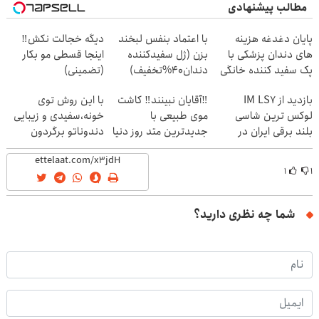
مطالب پیشنهادی
پایان دغدغه هزینه
با اعتماد بنفس لبخند
دیگه خجالت نکش‼️
های دندان پزشکی با
بزن (ژل سفیدکننده
اینجا قسطی مو بکار
پک سفید کننده خانگی
دندان40%تخفیف)
(تضمینی)
بازدید از IM LS7
‼️آقایان نبینند‼️ کاشت
با این روش توی
لوکس ترین شاسی
موی طبیعی با
خونه،سفیدی و زیبایی
بلند برقی ایران در
جدیدترین متد روز دنیا
دندوناتو برگردون
باشگاه انقلاب
(40%off)
۱
۱
شما چه نظری دارید؟