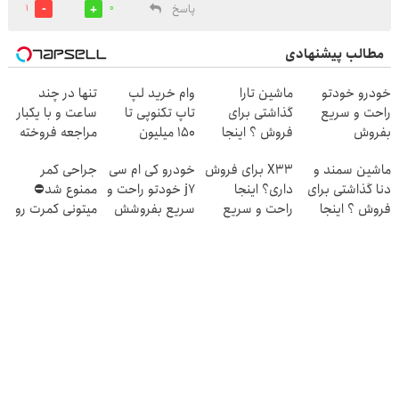
پاسخ
1
0
مطالب پیشنهادی
خودرو خودتو
ماشین تارا
وام خرید لپ
تنها در چند
راحت و سریع
گذاشتی برای
تاپ تکنوپی تا
ساعت و با یکبار
بفروش
فروش ؟ اینجا
150 میلیون
مراجعه فروخته
سریع و راحت
شد ✅
ماشین سمند و
X33 برای فروش
خودرو کی ام سی
جراحی کمر
بفروش
دنا گذاشتی برای
داری؟ اینجا
j7 خودتو راحت و
ممنوع شد⛔
فروش ؟ اینجا
راحت و سریع
سریع بفروشش
میتونی کمرت رو
سریع و راحت
بفروشش
در منزل درمان
بفروش
کنی! 👈🏻
پرسش‌نامه