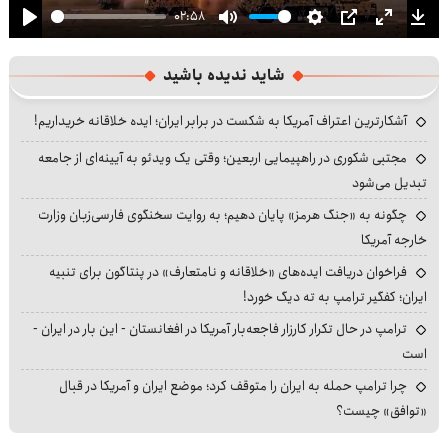
02:58
Play
Mute
Settings
PIP
Enter
Dow
fullscre
شاید ندیده باشید
آشکارترین اعتراف آمریکا به شکست در برابر ایران؛ ایده خلاقانه خریداریم!
مجتبی شکوری در راهپیمایی اربعین؛ وقتی یک ویدئو به آیینه‌ای از جامعه
تبدیل می‌شود
چگونه به «جنگ هرمز» پایان دهیم؛ به روایت سخنگوی فارسی‌زبان وزارت
خارجه آمریکا
فراخوان دریافت ایده‌های «خلاقانه و نامتعارف» در پنتاگون برای تنبیه
ایران؛ کفگیر ترامپ به ته دیگ خورد!
ترامپ در حال تکرار کارزار فاجعه‌بار آمریکا در افغانستان - این بار در ایران -
است
چرا ترامپ حمله به ایران را متوقف کرد؛ موضع ایران و آمریکا در قبال
«توافق» چیست؟