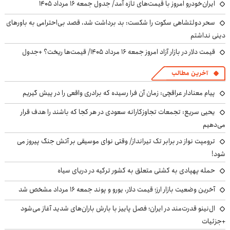
ایران‌خودرو امروز با قیمت‌های تازه آمد/ جدول جمعه ۱۶ مرداد ۱۴۰۵
سحر دولتشاهی سکوت را شکست: بد برداشت شد، قصد بی‌احترامی به باورهای
دینی نداشتم
قیمت دلار در بازار آزاد امروز جمعه ۱۶ مرداد ۱۴۰۵/ قیمت‌ها ریخت؟ +جدول
آخرین مطالب
پیام معنادار عراقچی: زمان آن فرا رسیده که برادری واقعی را در پیش گیریم
یحیی سریع: تجمعات تجاوزکارانه سعودی در هر کجا که باشند را هدف قرار
می‌دهیم
ترومپت نواز در برابر تک تیرانداز/ وقتی نوای موسیقی بر آتش جنگ پیروز می
شود!
حمله پهپادی به کشتی متعلق به کشور ترکیه در دریای سیاه
آخرین وضعیت بازار ارز؛ قیمت دلار، یورو و پوند جمعه ۱۶ مرداد مشخص شد
ال‌نینو قدرت‌مند در ایران؛ فصل پاییز با بارش باران‌های شدید آغاز می‌شود
+جزئیات