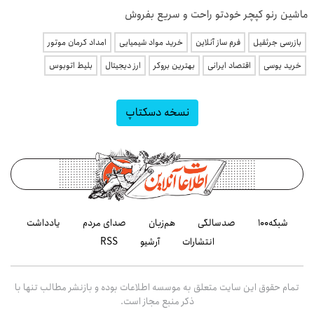
ماشین رنو کپچر خودتو راحت و سریع بفروش
بازرسی جرثقیل
فرم ساز آنلاین
خرید مواد شیمیایی
امداد کرمان موتور
خرید یوسی
اقتصاد ایرانی
بهترین بروکر
ارز دیجیتال
بلیط اتوبوس
نسخه دسکتاپ
شبکه۱۰۰
صدسالگی
هم‌زبان
صدای مردم
یادداشت
انتشارات
آرشیو
RSS
تمام حقوق این سایت متعلق به موسسه اطلاعات بوده و بازنشر مطالب تنها با
ذکر منبع مجاز است.