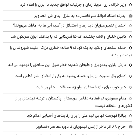
وزیر خزانه‌داری آمریکا زمان و جزئیات توافق جدید با ایران را اعلام کرد
بدرقه استاد ابوالقاسم قاسم‌زاده به منزل ابدی‌اش+تصاویر
احتمال تغییر میزبان دیدارهای استقلال در آسیا؛ آبی‌ها به امارات می‌روند؟
کابین خلبان و لاشه جنگنده اف-۱۵ آمریکایی که با پدافند ایران سرنگون شد
حمله سگ‌های ولگرد به یک کودک ۹ ساله؛ خطری بزرگ امنیت شهروندان را
تهدید می‌کند
بارش باران، رعدوبرق و طوفان شدید؛ خطر سیل این مناطق را تهدید می‌کند
ادعای وال‌استریت ژورنال: حمله روسیه به یکی از اعضای ناتو قطعی است
خبر خوب برای بازنشستگان: واریزی معوقات انجام می‌شود
مقام سعودی: توافقنامه دفاعی عربستان، پاکستان و ترکیه تهدیدی برای
کشورهای منطقه نیست
پیاتزا فهرست نهایی تیم ملی را برای رقابت‌های آسیایی اعلام کرد
حراج ۸۸ اثر فاخر از زمان تیموریان تا دوره معاصر +تصاویر