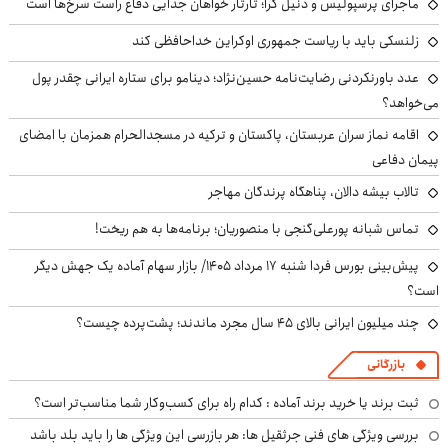
ماجرای پرسپولیس و دنیل گرا؛ تارتار خواهان جدایی دفاع راست سرخ‌ها است
زلنسکی باید با ریاست جمهوری اوکراین خداحافظی کند
عدد باورنکردنی رضایت‌نامه حسین‌نژاد؛ دینامو برای ستاره ایرانی چقدر پول
می‌خواهد؟
اقامه نماز سران عربستان، پاکستان و ترکیه در مسجدالحرام همزمان با امضای
پیمان دفاعی
تالاب بیشه دالان، پناهگاه پرندگان مهاجر
تماس شبانه پورعلی‌گنجی با منصوریان؛ برنامه‌ها به هم ریخت!
پیش‌بینی بورس فردا شنبه ۱۷ مرداد ۱۴۰۵/ بازار سهام آماده یک جهش دیگر
است؟
چند میلیون ایرانی بالای ۴۵ سال مجرد ماندند؛ پشت‌پرده چیست؟
بازرگانی
ثبت برند یا خرید برند آماده : کدام راه برای کسب‌وکار شما مناسب‌تر است؟
بررسی ویژگی های فنی جرثقیل ها: هر بازرسی این ویژگی ها را باید بلد باشد