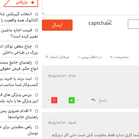
بازرگانی
انتخاب گیربکس شاف
کاتالوگ همه واقعیت را 
ارسال
تغییر کرده است؟
چراغ سقفی توکار؛ ان
بزرگ در طراحی داخلی
منتشرشده: 18
در انتظار بررسی: 0
غیرقابل انتشار: 16
راهنمای جامع مستم
انواع حکم، فیش حقوقی 
۱۴:۴۱ - ۱۴۰۵/۰۳/۲۱
ثبت برند یا خرید برن
کسب‌وکار شما مناسب‌ت
بررسی ویژگی های فن
پاسخ
این ویژگی ها را باید بلد
1
0
۷ اقدام ضروری پس 
راهنمای خانواده‌ها
۱۵:۰۲ - ۱۴۰۵/۰۳/۲۱
راهی مطمئن برای ح
نوسان
اشما کاری ندارد فقط مقاومت کش است حتی اگر درترکیه