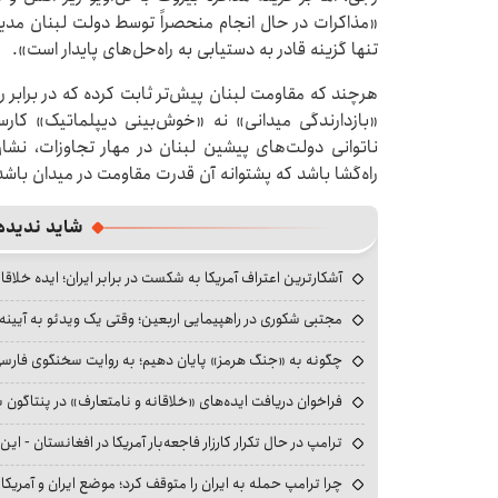
«مذاکرات در حال انجام منحصراً توسط دولت لبنان مدی
تنها گزینه قادر به دستیابی به راه‌حل‌های پایدار است».
هرچند که مقاومت لبنان پیش‌تر ثابت کرده که در برابر رژ
«بازدارندگی میدانی» نه «خوش‌بینی دیپلماتیک» کارس
ناتوانی دولت‌های پیشین لبنان در مهار تجاوزات، نش
راه‌گشا باشد که پشتوانه آن قدرت مقاومت در میدان باشد؛
شاید ندیده
آشکارترین اعتراف آمریکا به شکست در برابر ایران؛ ایده خلاقا
مجتبی شکوری در راهپیمایی اربعین؛ وقتی یک ویدئو به آیینه‌
چگونه به «جنگ هرمز» پایان دهیم؛ به روایت سخنگوی فارسی‌ز
فراخوان دریافت ایده‌های «خلاقانه و نامتعارف» در پنتاگون بر
ترامپ در حال تکرار کارزار فاجعه‌بار آمریکا در افغانستان - این 
چرا ترامپ حمله به ایران را متوقف کرد؛ موضع ایران و آمریک