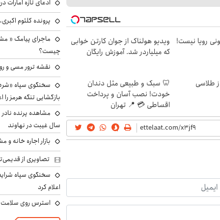
ادعای تازه امارات در
پرونده کلثوم اکبری،
ماجرای پیامک « م
هی 800 میلیونی رویا نیست!
ویدیو هولناک از جوان کارتن خوابی
چیست؟
که میلیاردر شد. آموزش رایگان
نقشه ترور مسی و رون
🦷 سبک و طبیعی مثل دندان
سخنگوی سپاه «شرط 
خودت! نصب آسان و پرداخت
بازگشایی تنگه هرمز را اع
اقساطی 💳 📍 تهران
سال غیبت در نهاوند
بازار اجاره خانه و 
تصاویری از قدیمی‌ت
سخنگوی سپاه شرایط 
اعلام کرد
استرس روی سلامت ب