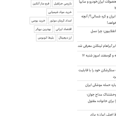
ولات ایران‌خودرو و سایپا
بازرسی جرثقیل
فرم ساز آنلاین
خرید مواد شیمیایی
یران و کره شمالی؟/ آنچه
امداد کرمان موتور
خرید یوسی
خواهد!
اقتصاد ایرانی
بهترین بروکر
انقلابیون؛ چرا عمل
ارز دیجیتال
بلیط اتوبوس
بر آبراهام لینکلن معرفی شد
قیمت گوشت گوساله و گوسفند امروز شنبه ۱۷
نگرشکن خود را با قابلیت
رد
باره حمله موشکی ایران
وحشتناک مداح جوان؛
 برای خانواده مقتول
اصلی ایران» برای