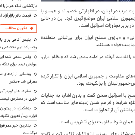
بازگشایی تنگه هرمز را اع
 غرب در لبنان، در اظهاراتی خصمانه و همسو با
قیمت دلار بازار آزاد امروز شنب
 جمهوری اسلامی ایران موضع‌گیری کرد. این در حالی
 برابر تجاوزات اسرائیل است.
آخرین مطالب
نی» و «بازوی مسلح ایران برای بی‌ثباتی منطقه»
پلیس آگاهی برای ب
مامیت‌خواه» هستند.
رجب‌زاده تیم تخصصی ت
ا نادیده گرفته در ادامه مدعی شد که «نظام ایران،
ونس مدعی شد: ایران 
عوارض تردد برای تنگه ه
رونمایی از اژدهای 
ه‌های مقاومت و جمهوری اسلامی ایران را تکرار کرده
معرفی شد +عکس
جمهور لبنان را برانگیخته بود.
سقوط هلی‌کوپتر آمر
 صلح با اسرائیل سخن گفت و بدون اشاره به جنایات
خبری در دسترس نیست
ستلزم شرایط و فراهم شدن زمینه‌های مناسب است که
پزشکیان‌: در بهترین
رداشتن آن از تجاوزات است.
قرار داریم/ تعیین تکل
ن، همان شرط مقاومت برای آتش‌بس است.
بدترین خبر عمر فوق‌
درگذشت
و عهدشکنی‌های مستمر اشغالگران تاکید کرد و گفت: