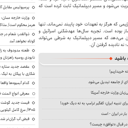
ریت می‌شود و مسیر دیپلماتیک ثابت کرده است که
پرسپولیس مقابل آل
وزارت خارجه عمان: ح
یمی که هرگز به تعهدات خود پایبند نمی‌ماند، تنها
هرمز محکوم است/ مذاکر
از بوده است. تجربه سال‌ها عهدشکنی اسرائیل و
ذوالقدر: شعام در جن
ان می‌دهد که مسیر دیپلماتیک به شرطی می‌تواند
کوتاه نخواهد آمد
 نه نادیده گرفتن آن.
طعنه مدودوف به زلن
نابودی روسیه راهزنان و ق
 باشید
مقصد جدید ستاره 
نه خریداریم!
شکاری با پیکان به لیگ م
ای از جامعه تبدیل می‌شود
کدام آبمیوه‌ها واقع
بان وزارت خارجه آمریکا
معرفی انواع المنت ف
ای تنبیه ایران؛ کفگیر ترامپ به ته دیگ خورد!
۱۴۰۵/ مرغ کامل کیلویی چند شد؟ +جدول
بار در ایران - است
قبض آب گران‌تر شده
ا در قبال «توافق» چیست؟