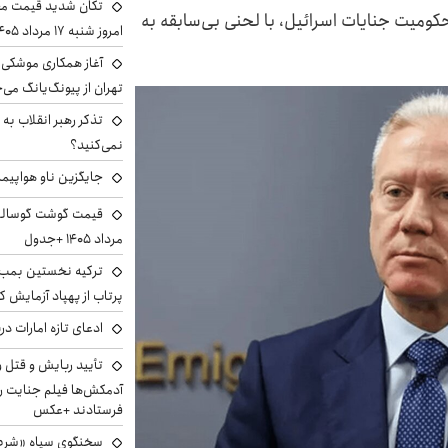
تکان شدید قیمت محص
کومیت جنایات اسرائیل، با لحنی بی‌سابقه به
امروز شنبه ۱۷ مرداد ۱۴۰۵
آغاز همکاری موشکی ا
تهران از پیونگ‌یانگ می‌
تذکر رهبر انقلاب به 
نمی‌کنید؟
جایگزین ناو هواپیما
مرداد ۱۴۰۵ +جدول
ترکیه نخستین بمب س
پرتاب از پهپاد آزمایش ک
ادعای تازه امارات در
تأیید ربایش و قتل 
آدمکش‌ها فیلم جنایت را
فرستادند +عکس
سخنگوی سپاه «شرط 