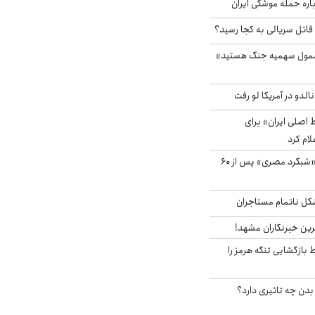
باره حمله موشکی ایران
 قاتل سریالی به کجا رسید؟
شمول سهمیه جنگ هستید»
الدو در آمریکا لو رفت
اصلی ایران» برای
لام کرد
مشاهده پرنده نادر «شبگرد مصری» پس از ۶۰
مشکل ناتمام مستاجران
رین خبرنگاران مشهد!
بازگشایی تنگه هرمز را
دن چه تاثیری دارد؟