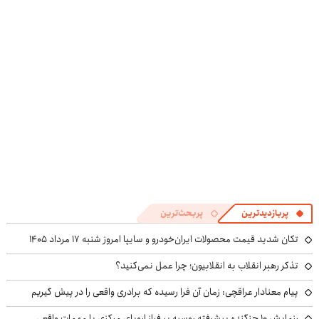
بیشتره...
شما40%تخفیف
پربازدیدترین
پربحث‌ترین
تکان شدید قیمت محصولات ایران‌خودرو و سایپا امروز شنبه ۱۷ مرداد ۱۴۰۵
تذکر رهبر انقلاب به انقلابیون؛ چرا عمل نمی‌کنید؟
پیام معنادار عراقچی: زمان آن فرا رسیده که برادری واقعی را در پیش گیریم
رزمایش ۱۰ جنگنده پیشرفته روسیه بر فراز اروپای مرکزی با مهمات واقعی