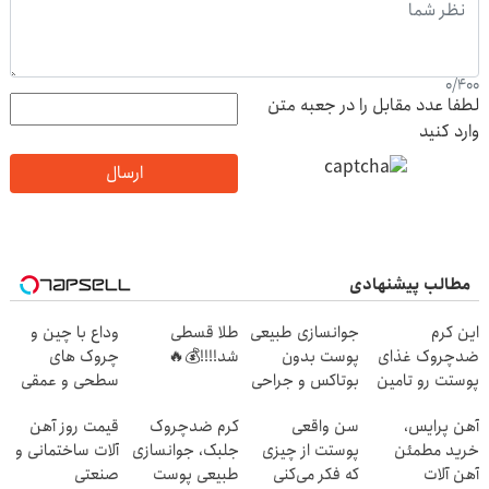
0
/
400
لطفا عدد مقابل را در جعبه متن
وارد کنید
ارسال
مطالب پیشنهادی
این کرم
جوانسازی طبیعی
طلا قسطی
وداع با چین و
ضدچروک غذای
پوست بدون
شد!!!!💰🔥
چروک های
پوستت رو تامین
بوتاکس و جراحی
سطحی و عمقی
میکنه (خرید با
😳! خرید با
پوست...
آهن پرایس،
سن واقعی
کرم ضدچروک
قیمت روز آهن
40%تخفیف)
تخفیف ویژه
خرید مطمئن
پوستت از چیزی
جلبک، جوانسازی
آلات ساختمانی و
آهن آلات
که فکر می‌کنی
طبیعی پوست
صنعتی