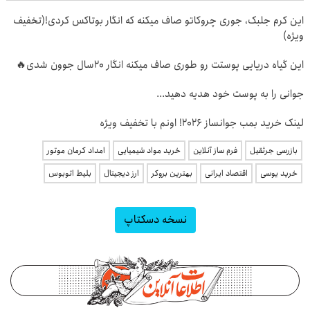
این کرم جلبک، جوری چروکاتو صاف میکنه که انگار بوتاکس کردی!(تخفیف
ویژه)
این گیاه دریایی پوستت رو طوری صاف میکنه انگار 20سال جوون شدی🔥
جوانی را به پوست خود هدیه دهید...
لینک خرید بمب جوانساز 2026! اونم با تخفیف ویژه
بازرسی جرثقیل
فرم ساز آنلاین
خرید مواد شیمیایی
امداد کرمان موتور
خرید یوسی
اقتصاد ایرانی
بهترین بروکر
ارز دیجیتال
بلیط اتوبوس
نسخه دسکتاپ