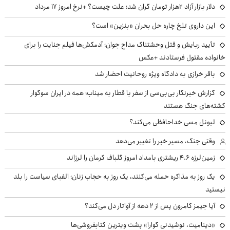
دلار بازار آزاد ۲هزار تومان گران شد؛ علت چیست؟ +نرخ امروز ۱۷ مرداد
این داروی تلخ چاره حل بحران «بنزین» است؟
تأیید ربایش و قتل وحشتناک مداح جوان؛ آدمکش‌ها فیلم جنایت را برای
خانواده مقتول فرستادند +عکس
باقر خرازی به دادگاه ویژه روحانیت احضار شد
گزارش خبرنگار بی‌بی‌سی از سفر با قطار به میناب؛ همه در ایران سوگوار
کشته‌های جنگ هستند
لیونل مسی خداحافظی می‌کند؟
وقتی جنگ، مسیر خبر را تغییر می‌دهد
زمین‌لرزه ۴.۶ ریشتری بامداد امروز گلباف کرمان را لرزاند
یک روز به مذاکره حمله می‌کنند، یک روز به حجاب زنان؛ الفبای سیاست را بلد
نیستید
آیا جیمز کامرون پس از ۲ دهه از آواتار دل می‌کند؟
«دینامیت، نوشیدنی گوارا» پشت ویترین کتابفروشی‌ها