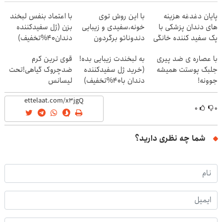
پایان دغدغه هزینه
با این روش توی
با اعتماد بنفس لبخند
های دندان پزشکی با
خونه،سفیدی و زیبایی
بزن (ژل سفیدکننده
پک سفید کننده خانگی
دندوناتو برگردون
دندان40%تخفیف)
(40%off)
با عصاره ی ضد پیری
به لبخندت زیبایی بده!
قوی ترین کرم
جلبک پوستت همیشه
(خرید ژل سفیدکننده
ضدچروک گیاهی!تحت
جوونه!
دندان با40%تخفیف)
لیسانس
آلمان(40%تخفیف
زمستانی)
۰
۰
شما چه نظری دارید؟