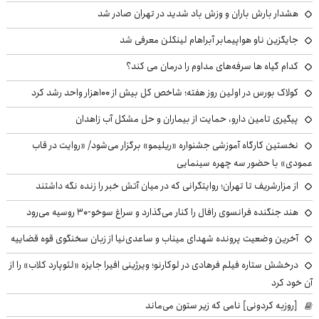
هشدار بارش باران و وزش باد شدید در تهران صادر شد
جایگزین ناو هواپیمابر آبراهام لینکلن معرفی شد
کدام گیاه ها سرفه‌های مداوم را درمان می کند؟
کولاک بورس در اولین روز هفته؛ شاخص کل بیش از ۱۰۰هزار واحد رشد کرد
پیگیری تامین دارو، حمایت از بیماران و حل مشکل آب زاهدان
نخستین کارگاه آموزشی جشنواره «ریلیمو» برگزار می‌شود/ «روایت در قاب
عمودی» با حضور سه چهره سینمایی
از مزارشریف تا تهران؛ روایتگرانی که در میان آتش خبر را زنده نگه داشتند
هند جنگنده فرانسوی رافال را کنار می‌گذارد و سراغ سوخو-30 روسیه می‌رود
آخرین وضعیت پرونده شهدای میناب و ساعدی‌نیا از زبان سخنگوی قوه قضاییه
درخشش ستاره فیلم فرهادی در لوکارنو؛ ویرژینی افیرا جایزه «لئوپارد کلاب» را از
آن خود کرد
[روزبه کردونی] نامی که زیر ستون می‌ماند