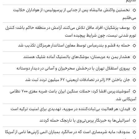
نداریم
نخستین واکنش عالیشاه پس از جدایی از پرسپولیس: از هواداران حلالیت
می‌طلبم
یوسف پزشکیان: افراد عاقل تلاش می‌کنند آرامش در منطقه حاکم باشد؛ کنترل
تورم شدنی نیست، چون شرایط پیچیده است
حمله به قشم و بندرعباس توسط معاون استاندار هرمزگان تکذیب شد
هشدار یمن به عربستان: موشک‌های بالستیک آماده شلیک هستند
پیروزی استقلال تهران با درخشش سحرخیزان و آسانی در دیدار دوستانه
جان باختن ۲۴ زائر در تصادفات اربعینی؛ ۶۷ میلیون تردد ثبت شد
آسوشیتدپرس افشا کرد: حملات سنگین ایران باعث ضربه مغزی ۷۰۰ نظامی
آمریکایی شد
فیدان: هر فعالیت بی‌ثبات‌کننده در سوریه، تهدیدی برای امنیت ترکیه است
اسرائیلی‌ها به خبرنگار پرس‌تی‌وی با نارنجک حمله کردند
مدودف: مایه شرمساری است که در سالگرد بمباران اتمی ژاپنی‌ها نامی از آمریکا