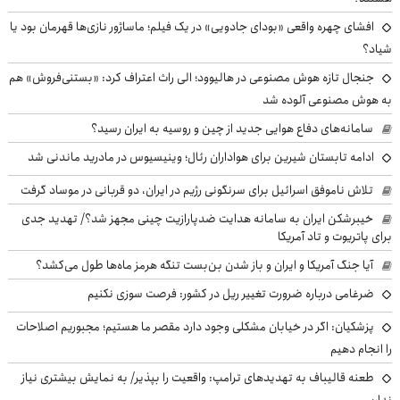
افشای چهره واقعی «بودای جادویی» در یک فیلم؛ ماساژور نازی‌ها قهرمان بود یا
شیاد؟
جنجال تازه هوش مصنوعی در هالیوود؛ الی راث اعتراف کرد: «بستنی‌فروش» هم
به هوش مصنوعی آلوده شد
سامانه‌های دفاع هوایی جدید از چین و روسیه به ایران رسید؟
ادامه تابستان شیرین برای هواداران رئال؛ وینیسیوس در مادرید ماندنی شد
تلاش ناموفق اسرائیل برای سرنگونی رژیم در ایران، دو قربانی در موساد گرفت
خیبرشکن ایران به سامانه هدایت ضدپارازیت چینی مجهز شد؟/ تهدید جدی
برای پاتریوت و تاد آمریکا
آیا جنگ آمریکا و ایران و باز شدن بن‌بست تنگه هرمز ماه‌ها طول می‌کشد؟
ضرغامی درباره ضرورت تغییر ریل در کشور: فرصت سوزی نکنیم
پزشکیان: اگر در خیابان مشکلی وجود دارد مقصر ما هستیم؛ مجبوریم اصلاحات
را انجام دهیم
طعنه قالیباف به تهدیدهای ترامپ: واقعیت را بپذیر/ به نمایش بیشتری نیاز