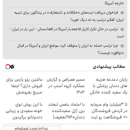
خارجه آمریکا
فراخوان دریافت ایده‌های «خلاقانه و نامتعارف» در پنتاگون برای تنبیه
ایران؛ کفگیر ترامپ به ته دیگ خورد!
ترامپ در حال تکرار کارزار فاجعه‌بار آمریکا در افغانستان - این بار در ایران -
است
چرا ترامپ حمله به ایران را متوقف کرد؛ موضع ایران و آمریکا در قبال
«توافق» چیست؟
مطالب پیشنهادی
پایان دغدغه هزینه
مسیر همراهی و گزارش
ماشین پژو پارس برای
های دندان پزشکی با
عملکرد گروه اسنپ در
فروش داری؟ اینجا
پک سفید کننده خانگی
۱۴۰۴
سریع بفروشش
تا 3میلیارد وام سرمایه
با اعتماد بنفس لبخند
با این روش توی
در گردش فروشندگان
بزن (ژل سفیدکننده
خونه،سفیدی و زیبایی
=> فروشگاهت رو ثبت
دندان40%تخفیف)
دندوناتو برگردون
کن
(40%off)