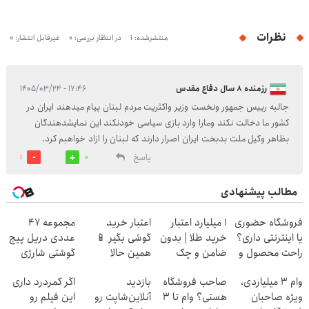
نظرات
منتشرشده: 1
در انتظار بررسی: 0
غیرقابل انتشار: 0
رزمنده ۸ سال دفاع مقدس
۱۷:۴۶ - ۱۴۰۵/۰۳/۲۴
جالبه رییس جمهور ونخست وزیر واکثریت مردم لبنان پیام میدهند ایران در
کشور ما دخالت نکند ومارا وارد بازی سیاسی خودنکند این نمایشدهندگان
بظاهر وکیل ملت بدبخت ایران اصرار دارند که لبنان را ازاد خواهبم کرد.
پاسخ
1
0
مطالب پیشنهادی
فروشگاه حضوری
۱ میلیارد اعتبار
اعتبار خرید
مجموعه 47
یا اینترنتی داری؟
خرید طلا | بدون
گوشی بگیر 📱
عددی دریل پیچ
راحت محصول و
ضامن و چک
همین حالا
گوشتی شارژی
خدماتت رو
درخواست اعتبار
(تخفیف به مدت
وام ۳ میلیاردی،
صاحب فروشگاه
بازدید
اگر کمردرد داری
بفروش
بده 🎯
محدود)
ویژه صاحبان
هستی؟ وام تا ۳
آنلاین‌شاپت رو
این فیلم رو