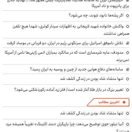
خیبرشکن ایران به سامانه هدایت ضدپارازیت چینی مجهز شد؟/ تهدید جدی
برای پاتریوت و تاد آمریکا
اگر پشه‌ها نابود شوند، چه می‌شود؟
واکنش خانواده شهید لاریجانی به اظهارات سردار کوثری: شهدا هیچ تلفن
همراهی نداشتند
تلاش ناموفق اسرائیل برای سرنگونی رژیم در ایران، دو قربانی در موساد گرفت
مدودف: مایه شرمساری است که در سالگرد بمباران اتمی ژاپنی‌ها نامی از آمریکا
نمی‌برند
سامانه‌های دفاع هوایی جدید از چین و روسیه به ایران رسید؟
تنها منشاء شاد بودن در زندگی کشف شد
تغییر بزرگ در بازار طلا آغاز شده است/ فلز زرد آماده رکوردشکنی می‌شود؟
آخرین مطالب
تنها منشاء شاد بودن در زندگی کشف شد
آنیا تیلور-جوی توضیح می‌دهد: چرا بازیگران «متد اکتینگ» تقریباً همیشه مرد
هستند؟