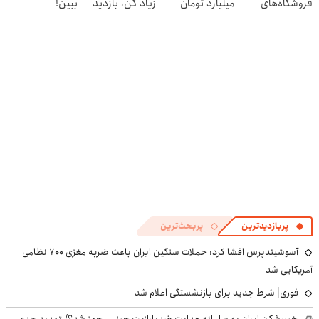
فروشگاه‌های
میلیارد تومان
زیاد کن، بازدید
ببین!
آنلاین و حضوری
بگیر
بالاتر = درآمد
◗پرسش‌نامه رو
بیشتر
پر کن◖
پربازدیدترین
پربحث‌ترین
آسوشیتدپرس افشا کرد: حملات سنگین ایران باعث ضربه مغزی ۷۰۰ نظامی
آمریکایی شد
فوری| شرط جدید برای بازنشستگی اعلام شد