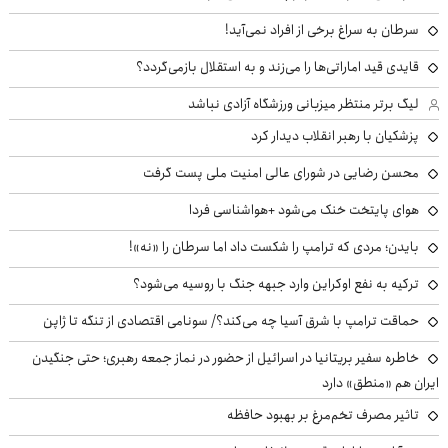
سرطان به سراغ برخی از افراد نمی‌آید!
قایدی قید اماراتی‌ها را می‌زند و به استقلال بازمی‌گردد؟
لیگ برتر منتظر میزبانی ورزشگاه آزادی نباشد
پزشکیان با رهبر انقلاب دیدار کرد
محسن رضایی در شورای عالی امنیت ملی پست گرفت
هوای پایتخت خنک می‌شود +هواشناسی فردا
بایدن؛ مردی که ترامپ را شکست داد اما سرطان را «نه»!
ترکیه به نفع اوکراین وارد جبهه جنگ با روسیه می‌شود؟
حماقت ترامپ با شرق آسیا چه می‌کند؟/ سونامی اقتصادی از تنگه تا ژاپن
خاطره سفیر بریتانیا در اسرائیل از حضور در نماز جمعه رهبری؛ حتی جنگیدن
ایران هم «منطق» دارد
تاثیر مصرف تخم‌مرغ بر بهبود حافظه