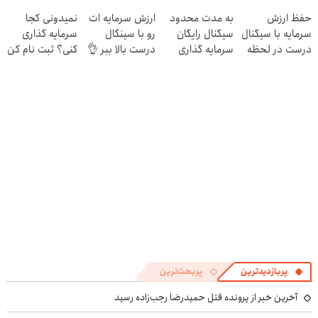
(شروع رایگان)
محدود)
✅
حفظ ارزش
به مدت محدود
ارزش سرمایه ات
نمیدونی کجا
سرمایه با سیگنال
سیگنال رایگان
رو با سینگال
سرمایه گذاری
درست در لحظه
سرمایه گذاری
درست بالا ببر 👌
کنی؟ ثبت نام کن
✅ (شروع رایگان)
بگیر
رایگان سیگنال
بگیر
پربازدیدترین
پربحث‌ترین
آخرین خبر از پرونده قتل حمیدرضا رجب‌زاده رسید