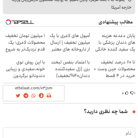
خارجه آمریکا
مطالب پیشنهادی
پایان دغدغه هزینه
آمپول های لاغری با یک
۱ میلیون تومان تخفیف
های دندان پزشکی با
میلیون تخفیف | ارسال
محصولات لاغری؛ یک
پک سفید کننده خانگی
از داروخانه های معتبر
قدم نزدیک‌تر به شروع
کاهش وزن
تا 70 درصد تخفیف
با اعتماد بنفس لبخند
با این روش توی
محصولات جین وست +
بزن (ژل سفیدکننده
خونه،سفیدی و زیبایی
خرید در 4 قسط
دندان40%تخفیف)
دندوناتو برگردون
(40%off)
۰
۱
شما چه نظری دارید؟