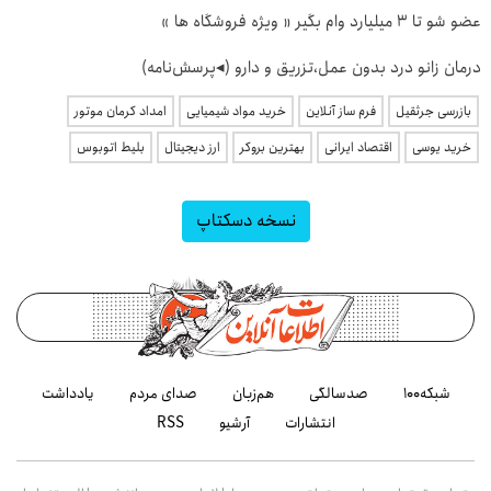
عضو شو تا 3 میلیارد وام بگیر « ویژه فروشگاه ها »
درمان زانو درد بدون عمل،تزریق و دارو (◂پرسش‌نامه)
بازرسی جرثقیل
فرم ساز آنلاین
خرید مواد شیمیایی
امداد کرمان موتور
خرید یوسی
اقتصاد ایرانی
بهترین بروکر
ارز دیجیتال
بلیط اتوبوس
نسخه دسکتاپ
شبکه۱۰۰
صدسالگی
هم‌زبان
صدای مردم
یادداشت
انتشارات
آرشیو
RSS