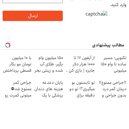
وارد کنید
ارسال
مطالب پیشنهادی
تکنوپی؛ مسیر
از آیفون 17 تا
150 میلیون وام
با 10 میلیون
ساده تا وام ۱۵۰
1000 هزار دلار
بگیر، طلای آب
تومان مو بکار
میلیونی
جایزه | بازی کن ،
شده و زینتی بخر
قسطی پرداختش
گردونه بچرخون
کن😍
‼️جراحی ممنوع‼️
تو تابستون بو
پایان دغدغه
جراحی کمر
درمان کمر درد
میگیری؟! تو دو
هزینه های دندان
ممنوع شد⛔
بدون جراحی و
دقیقه برای
پزشکی با پک
میتونی کمرت رو
دوره نقاهت
همیشه درمانش
سفید کننده
در منزل درمان
کن
خانگی
کنی! 👈🏻
پرسش‌نامه