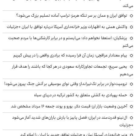
می‌کند
توافق ایران و عمان بر سر تنگه هرمز؛ ترامپ آماده تسلیم بزرگ می‌شود؟
واکنش همتی به اظهارات وزیر خزانه‌داری آمریکا درباره توافق با ایران +جزئیات
پزشکیان: استعفا نخواهم داد؛ می‌ایستم و در برابر کارشکنی‌ها با مردم صحبت
می‌کنم
پیام معنادار عراقچی: زمان آن فرا رسیده که برادری واقعی را در پیش گیریم
یحیی سریع: تجمعات تجاوزکارانه سعودی در هر کجا که باشند را هدف قرار
می‌دهیم
ترومپت‌نواز در برابر تک‌تیرانداز؛ وقتی نوای موسیقی بر آتش جنگ پیروز می‌شود!
حمله پهپادی به کشتی متعلق به کشور ترکیه در دریای سیاه
آخرین وضعیت بازار ارز؛ قیمت دلار، یورو و پوند جمعه ۱۶ مرداد مشخص شد
ال‌نینو قدرت‌مند در ایران؛ فصل پاییز با بارش باران‌های شدید آغاز می‌شود
+جزئیات
وزیر خزانه‌داری آمریکا زمان و جزئیات توافق جدید با ایران را اعلام کرد