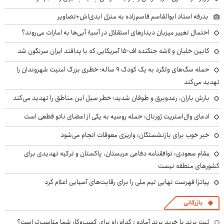
بدرقه استاد ابوالقاسم قاسم‌زاده به منزل ابدی‌اش+تصاویر
احتمال تغییر میزبان دیدارهای استقلال در آسیا؛ آبی‌ها به امارات می‌روند؟
کابین خلبان و لاشه جنگنده اف-۱۵ آمریکایی که با پدافند ایران سرنگون شد
حمله سگ‌های ولگرد به یک کودک ۹ ساله؛ خطری بزرگ امنیت شهروندان را
تهدید می‌کند
بارش باران، رعدوبرق و طوفان شدید؛ خطر سیل این مناطق را تهدید می‌کند
ادعای وال‌استریت ژورنال: حمله روسیه به یکی از اعضای ناتو قطعی است
خبر خوب برای بازنشستگان: واریزی معوقات انجام می‌شود
مقام سعودی: توافقنامه دفاعی عربستان، پاکستان و ترکیه تهدیدی برای
کشورهای منطقه نیست
پیاتزا فهرست نهایی تیم ملی را برای رقابت‌های آسیایی اعلام کرد
بازرگانی
ثبت برند یا خرید برند آماده : کدام راه برای کسب‌وکار شما مناسب‌تر است؟