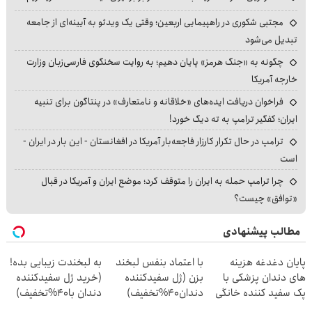
مجتبی شکوری در راهپیمایی اربعین؛ وقتی یک ویدئو به آیینه‌ای از جامعه
تبدیل می‌شود
چگونه به «جنگ هرمز» پایان دهیم؛ به روایت سخنگوی فارسی‌زبان وزارت
خارجه آمریکا
فراخوان دریافت ایده‌های «خلاقانه و نامتعارف» در پنتاگون برای تنبیه
ایران؛ کفگیر ترامپ به ته دیگ خورد!
ترامپ در حال تکرار کارزار فاجعه‌بار آمریکا در افغانستان - این بار در ایران -
است
چرا ترامپ حمله به ایران را متوقف کرد؛ موضع ایران و آمریکا در قبال
«توافق» چیست؟
مطالب پیشنهادی
پایان دغدغه هزینه
با اعتماد بنفس لبخند
به لبخندت زیبایی بده!
های دندان پزشکی با
بزن (ژل سفیدکننده
(خرید ژل سفیدکننده
پک سفید کننده خانگی
دندان40%تخفیف)
دندان با40%تخفیف)