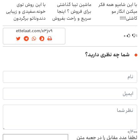
با این شامپو همه فکر
ماشین تیبا گذاشتی
با این روش توی
میکنن انگار مو
برای فروش ؟ اینجا
خونه،سفیدی و زیبایی
کاشتی!!!!!
سریع و راحت بفروش
دندوناتو برگردون
(40%off)
۰
۱
شما چه نظری دارید؟
0
/
400
لطفا عدد مقابل را در جعبه متن