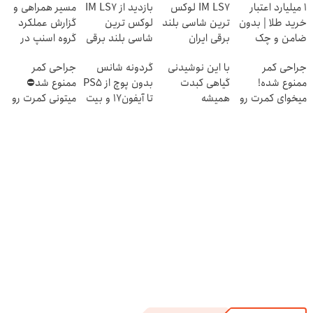
۱ میلیارد اعتبار
IM LS7 لوکس
بازدید از IM LS7
مسیر همراهی و
خرید طلا | بدون
ترین شاسی بلند
لوکس ترین
گزارش عملکرد
ضامن و چک
برقی ایران
شاسی بلند برقی
گروه اسنپ در
ایران در باشگاه
۱۴۰۴
جراحی کمر
با این نوشیدنی
گردونه شانس
جراحی کمر
انقلاب
ممنوع شده!
گیاهی کبدت
بدون پوچ از PS5
ممنوع شد⛔
میخوای کمرت رو
همیشه
تا آیفون17 و بیت
میتونی کمرت رو
در منزل درمان
پرقدرته55%تخفیف
کوین 🔥
در منزل درمان
کنی؟
کنی! 👈🏻
((پرسش‌نامه))
پرسش‌نامه