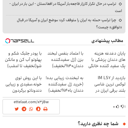
ترامپ در حال تکرار کارزار فاجعه‌بار آمریکا در افغانستان - این بار در ایران -
است
چرا ترامپ حمله به ایران را متوقف کرد؛ موضع ایران و آمریکا در قبال
«توافق» چیست؟
مطالب پیشنهادی
پایان دغدغه هزینه
با اعتماد بنفس لبخند
با پودر جلبک شکم و
های دندان پزشکی با
بزن (ژل سفیدکننده
پهلوتو آب کن و مانکن
پک سفید کننده خانگی
دندان40%تخفیف)
شو(تخفیف تا امشب)
بازدید از IM LS7
به لبخندت زیبایی بده!
با این روش توی
لوکس ترین شاسی
(خرید ژل سفیدکننده
خونه،سفیدی و زیبایی
بلند برقی ایران در
دندان با40%تخفیف)
دندوناتو برگردون
باشگاه انقلاب
(40%off)
۰
۱
شما چه نظری دارید؟