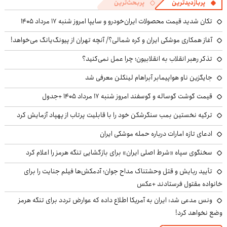
پربازدیدترین
پربحث‌ترین
تکان شدید قیمت محصولات ایران‌خودرو و سایپا امروز شنبه ۱۷ مرداد ۱۴۰۵
آغاز همکاری موشکی ایران و کره شمالی؟/ آنچه تهران از پیونگ‌یانگ می‌خواهد!
تذکر رهبر انقلاب به انقلابیون؛ چرا عمل نمی‌کنید؟
جایگزین ناو هواپیمابر آبراهام لینکلن معرفی شد
قیمت گوشت گوساله و گوسفند امروز شنبه ۱۷ مرداد ۱۴۰۵ +جدول
ترکیه نخستین بمب سنگرشکن خود را با قابلیت پرتاب از پهپاد آزمایش کرد
ادعای تازه امارات درباره حمله موشکی ایران
سخنگوی سپاه «شرط اصلی ایران» برای بازگشایی تنگه هرمز را اعلام کرد
تأیید ربایش و قتل وحشتناک مداح جوان؛ آدمکش‌ها فیلم جنایت را برای
خانواده مقتول فرستادند +عکس
ونس مدعی شد: ایران به آمریکا اطلاع داده که عوارض تردد برای تنگه هرمز
وضع نخواهد کرد!