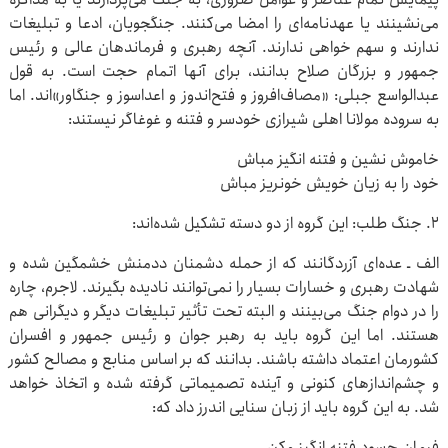
می‌نشینند یا عهدنامه‌ای را امضا می‌کنند. جنگجویان، ادعا و تبلیغات
ندارند و سهم خواهی ندارند. آنچه رهبری و فرماندهان عالی و رئیس
جمهور و بزرگان صلاح بدانند، برای آنها اتمام حجت است. به قول
عبدالواسع جبلی: «مصاف‌افروز و فتح‌اندوز و اعداسوز و جنگاور»اند. اما
به سروده مولانا اهلی شیرازی خودسر و فتنه و غوغاگر نیستند:
خاموش نشین و فتنه انگیز مباش
خود را به زیان خویش خونریز مباش
۲. جنگ طلب: این گروه از دو دسته تشکیل شده‌اند:
الف ـ عده‌ای آزردگانند که از حمله دشمنان ددمنش خشمگین شده و
شهادت رهبری و خسارات بسیار را نمی‌توانند نادیده بگیرند. لاجرم، چاره
را در دوام جنگ می‌بینند و البته تحت تأثیر تبلیغات دیگر و دیگرانی هم
هستند. اما این گروه باید به رهبر جوان و رئیس جمهور و افسران
کشورمان اعتماد داشته باشند. بدانند که بر اساس منابع و مصالح کشور
و چشم‌اندازهای کنونی و آینده تصمیماتی گرفته شده و اتخاذ خواهد
شد. به این گروه باید از زبان سنایی اندرز داد که:
فرمان حسود فتنه انگیز مکن