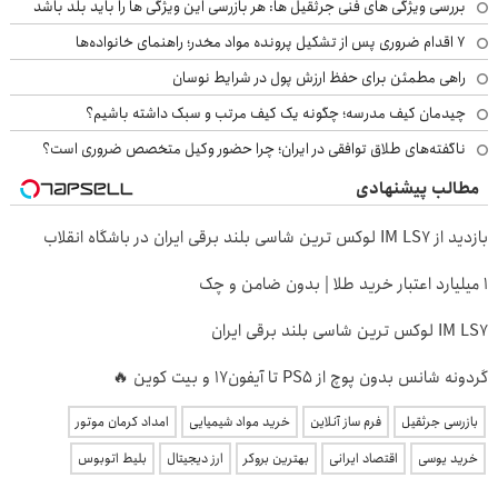
بررسی ویژگی های فنی جرثقیل ها: هر بازرسی این ویژگی ها را باید بلد باشد
۷ اقدام ضروری پس از تشکیل پرونده مواد مخدر؛ راهنمای خانواده‌ها
راهی مطمئن برای حفظ ارزش پول در شرایط نوسان
چیدمان کیف مدرسه؛ چگونه یک کیف مرتب و سبک داشته باشیم؟
ناگفته‌های طلاق توافقی در ایران؛ چرا حضور وکیل متخصص ضروری است؟
مطالب پیشنهادی
بازدید از IM LS7 لوکس ترین شاسی بلند برقی ایران در باشگاه انقلاب
۱ میلیارد اعتبار خرید طلا | بدون ضامن و چک
IM LS7 لوکس ترین شاسی بلند برقی ایران
گردونه شانس بدون پوچ از PS5 تا آیفون17 و بیت کوین 🔥
بازرسی جرثقیل
فرم ساز آنلاین
خرید مواد شیمیایی
امداد کرمان موتور
خرید یوسی
اقتصاد ایرانی
بهترین بروکر
ارز دیجیتال
بلیط اتوبوس