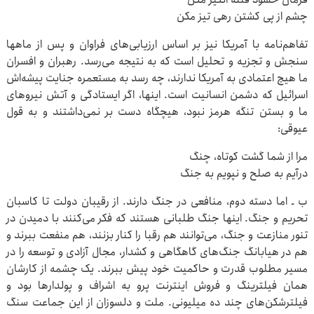
چشم از پی کشتن رهی تیز مکن
تفاهم‌نامه با آمریکا نیز بر اساس ارزیابی‌های فراوان و پس از ماهها
سنجش و تجزیه و تحلیل است که به نتیجه می‌رسد. رهبران و افسران
ما هیچ اعتمادی به آمریکا ندارند، چه رسد به مستعمره جنایت پیشه‌اش
اسرائیل که دشمن انسانیت است. اینها، اگر ایستادگی و آتش نیروهای
ما و بستن تنگه هرمز نبود، هیچگاه دست بر نمی‌داشتند و به قول
عیوقی:
مرا از شما گشت کوتاه، چنگ
درآیم به صلح و نپویم به جنگ
ب ـ اما دسته دوم، منافعی در جنگ دارند. از رقیبان دولت تا کاسبان
تحریم و جنگ. اینها جنگ طلبانی هستند که فکر می‌کنند با دمیدن در
تنور منازعت و جنگ، می‌توانند هم رقبا را کنار بزنند، هم منفعت ببرند و
هم در هیابانگ جنگ‌های گاهگاهی و کشدار، مجال آزادی و توسعه را در
مسیر مطلوب قدرت و حاکمیت خود پیش ببرند. یک چشمه از کارشان
همان فیلترینگ و فروش اینترنت پرو به اشراف و پولدارها بود و
فیلترشکن‌های چند ده میلیونی. ملت و دلسوزان از این جماعت سنگ