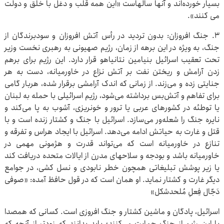
بسیار خورده‌اند و آنها سالهاست «این همه قلب و دغل با خلق و دولت
می کنند».
۳. جنگ افروزان: بدون تردید در رأس آتش افروزان و سودبرندگان از
جنگ، به ویژه در این برهه از زمان، رژیم صهیونی به رهبری نخست وزیر
تحت تعقیب اسرائیل بنیامین نتانیاهو قرار دارد. این رژیم برای برهم
زدن آرامش و ریختن نفت بر آتش نزاع در خاورمیانه، دست به هر
جنایتی زده و می‌زند. از زمانی که اندک آرامشی برقرار شده، هربار گامی
برای تفاهم و آتش‌بس برداشته می‌شود، رژیم اسرائیلی با حمله به لبنان
یا توطئه در کشورهای عربی یا ترور و خونریزی، آشوب به پا می‌کند و
نایره جنگ را شعله‌ور می‌سازد. اسرائیل با جنگ و کشتار زنده است و با
قتل و غارت به حیاتش ادامه می‌دهد. اسرائیل با ایجاد هراس و تفرقه و
تنازع در خاورمیانه است که می‌تواند قدرت و هژمونی مهمی در
خاورمیانه باشد و بودجه و سلاحهای مدرن از ایالات متحده دریافت کند
یا زیر پوشش تبلیغاتی همچون خطر نابودی و نسل کشی، در جوامع
دیگر غارت و کشتار نماید. او همان است که در قول حافظ آمده: «صوفی
دَجّال فِعلِ مُلحدشکل»
اسرائیل، پادگان و ماشین کشتار و جنگ افروزی است. کسانی که همصدا
با این رژیم از جنگ حمایت می‌کنند؛ باید بدانند که زودتر از آنچه که