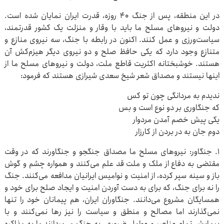
در این منطقه، پس از جنگ ۴۰ روزه، قدرت ایران نمایان شده است.
دولت و نیروهای مسلح ما باید با وقار و منزلت یک کشور قدرتمند،
سیاست‌ورزی و عمل کنند. اکنون در رابطه با جنگ، سه نیروی منازع و
متنازع وجود دارد که یکی حافظ صلح و دو نیروی دیگر هیزم‌کش آن
هستند. خوشبختانه اکثریت قاطع ملت، دولت و نیروهای مسلح ما از
اینها نیستند و مصداق شعر شیخ سعدی شیرازی هستند که فرمود:
ندیدم به مردانگی چون تو کس
که جنگاوری بر دو نوع است و بس
یکی پیش خصم آمدن مردوار
دوم جان به در بردن از کارزار
۱. جنگاور: نیروهای مسلح ما مصداق جنگجو و جنگاورند که در وقت
مقتضی به دفاع از ملک و ملت قد علم می‌کنند و همواره چشم و گوش
باز و سینه سپر کرده، از امنیت و نوامیس ایرانیان مدافعه می‌کنند. جنگ
را نه برای جنگ، که برای به دست آوردن امنیت و ایجاد صلح برای خود و
همسایگان مشروع می‌دانند. جنگاوران ایران، هم پیمانان خود را تنها
نمی‌گذارند اما مصالح و منطق و سیاست را نیز رها نمی‌کنند و با
پیمایش تمام عناصر و عوامل ضروری، به جنگ می‌پردازند یا به مذاکره