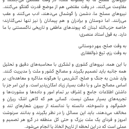
مقاومت می‌کنند. در وقت مقتضی هم از موضع قدرت گفتگو می‌کنند.
نیروهای مسلح ما، دشمن را گوشمال می‌دهند، ادب می‌کنند و عقب
می‌رانند. اما دوستان و برادران و هم پیمانان را نیز تنها نمی‌گذارند؛
خاصه حزب‌الله لبنان که پیوندهای عاطفی و تاریخی ناگسستنی با ما
دارد. به قول استاد عنصری:
به وقت صلح، مِهرِ دوستانی
به وقت رزم، تیغ ذوالفقاری
با این همه، نیروهای کشوری و لشکری با محاسبه‌های دقیق و تحلیل
همه جانبه باید تصمیم بگیرند و مصالح کشور و ملت را مدیریت کنند.
وارد شدن به جنگ و صلح، آتش‌بس یا هرگونه مذاکره و معاهده‌ای، بر
اساس مصالح ملی و با دقت بسیار زیاد امکان‌پذیر است. و این امر جز با
داشتن اطلاعات جامع و اِشراف بر تمام امور و داده‌ها و مشورت‌ها و
تجربه‌های بسیار ممکن نیست. کسانی هم که گاهی اشک ریزان و
خشم‌آلود و دلسوخته، دانسته یا ندانسته از بیرون شعارهای تند و
مخالف می‌دهند، باید این مسائل را در نظر بگیرند و بدانند سرنوشت
امروز و فردای یک ملت بزرگ و حتی کل منطقه در گرو هر تصمیم و
عملی است که در این لحظه از تاریخ اتخاذ یا انجام می‌شود.