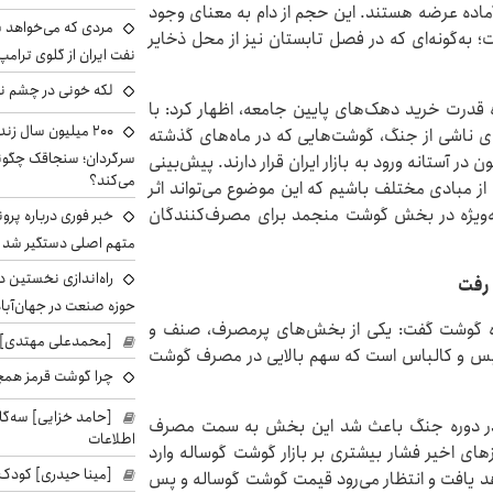
و آماده عرضه هستند. این حجم از دام به معنای وجود
مردی که می‌خواهد 
 به‌گونه‌ای که در فصل تابستان نیز از محل ذخایر
نفت ایران از گلوی ترامپ
لکه خونی در چشم نگ
 قدرت خرید دهک‌های پایین جامعه، اظهار کرد: با
۲۰۰ میلیون سال ز
ناشی از جنگ، گوشت‌هایی که در ماه‌های گذشته
 در آستانه ورود به بازار ایران قرار دارند. پیش‌بینی
می‌کند؟
ز مبادی مختلف باشیم که این موضوع می‌تواند اثر
به‌ویژه در بخش گوشت منجمد برای مصرف‌کنندگان
خبر فوری درباره پرو
متهم اصلی دستگیر شد
راه‌اندازی نخستین 
رفت
حوزه صنعت در جهان‌آباد
ننده گوشت گفت: یکی از بخش‌های پرمصرف، صنف و
[محمدعلی مهتدی] با
یس و کالباس است که سهم بالایی در مصرف گوشت
چرا گوشت قرمز همچ
[حامد خزایی] سه‌گا
ی در دوره جنگ باعث شد این بخش به سمت مصرف
اطلاعات
ی اخیر فشار بیشتری بر بازار گوشت گوساله وارد
[مینا حیدری] کودک‌
هد یافت و انتظار می‌رود قیمت گوشت گوساله و پس