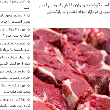
آخرین خبر از پرونده
ناسب گوشت همزمان با آغاز ماه محرم اعلام
رسید
ودی در بازار ایجاد نشد و با بازگشایی
بحران اجتماعی را جدی 
ورود ۳۰ هواگرد
حمله به بیت رهبری؟
تغییرات تند قیمت مح
امروز یکشنبه ۱۸ مرداد ۱۴۰۵ +جدول
ادعای سنتکام درباره
بیش از ۵۰ کشتی شدیم!
سقوط هلی‌کوپتر آمر
خبری در دسترس نیست
ورود ترکیه به باشگا
پنجم؛ هند عقب ماند
پزشکیان‌: در بهترین
قرار داریم/ تعیین تکل