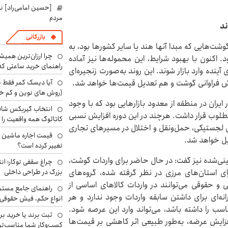
[حسین امامی‌راد] ن
مردم
ند
بازرگانی
ت‌هایی که مبدا آنها هند یا سایر کشورها بود، به
چرا ارزان‌ترین همی
اکنون با بهبود شرایط، این محموله‌ها نیز آماده
راهنمای خرید ساعتی که 
ده وارد بازار شوند. این روند به‌صورت زنجیره‌ای
آیا دیسک کمر فقط ب
ایش فراوانی گوشت و هم تعدیل قیمت‌ها خواهد شد.
(روش های نوین و کم خ
ر ایران در منطقه از معدود بازارهایی بود که با وجود
انتخاب گیربکس شاف
لوب قرار داشت. هرچند در این دوره افزایش نسبی
کاتالوگ همه واقعیت را 
ای لجستیکی، حمل‌ونقل و اختلال در مسیرهای تجاری
یل خواهد شد.
تغییر کرده است؟
ینی‌شده نیز گفت: در حال حاضر برای واردات گوشت،
چراغ سقفی توکار؛ ان
بزرگ در طراحی داخلی
استان‌های مرزی در نظر گرفته شده، گروه‌های
و حقوقی می‌توانند در واردات کالاهای اساسی از
راهنمای جامع مستم
ه‌ای برای داشتن سابقه واردات وجود ندارد و هر
انواع حکم، فیش حقوقی 
سب را داشته باشد، می‌تواند وارد این عرصه شود.
ثبت برند یا خرید برن
افزایش عرضه، به‌طور طبیعی اثر کاهشی بر قیمت‌ها
کسب‌وکار شما مناسب‌ت