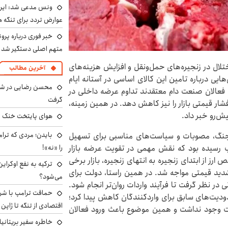
ونس مدعی شد: ایران 
عوارض تردد برای تنگه ه
خبر فوری درباره پرو
متهم اصلی دستگیر شد
تلال در زنجیره‌های حمل‌ونقل و افزایش هزینه‌های
آخرین مطالب
هایی درباره تامین این کالای اساسی در آستانه ایام
محسن رضایی در شور
ل، فعالان صنعت دام معتقدند تداوم عرضه داخلی در
گرفت
فشار قیمتی بازار را نیز کاهش دهد. در همین زمینه،
یش‌رو خبر داد.
هوای پایتخت خنک م
بایدن؛ مردی که ترا
از جنگ، مصوبات و سیاست‌های مناسبی برای تسهیل
را «نه»!
ب رسیده بود که نقش مهمی در تقویت عرضه بازار
ارز از ابتدای زنجیره به انتهای زنجیره، بازار برخی
ترکیه به نفع اوکرای
شدید قیمتی مواجه شد. در همین راستا، دولت برای
می‌شود؟
در نظر گرفت تا فرآیند واردات روان‌تر انجام شود.
حماقت ترامپ با شرق
ودیت‌های سابق برای واردکنندگان کاهش پیدا کرد؛
اقتصادی از تنگه تا ژاپن
اردات وجود نداشت و همین موضوع باعث ورود فعالان
خاطره سفیر بریتانیا 