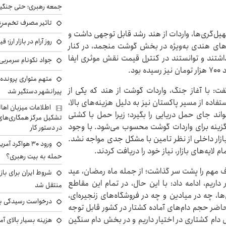
جمعه رهبری؛ حتی جنگید
تاثیر مصرف تخم‌مرغ
هیل‌گری‌ها، واردات از هند رشد قابل توجهی داشت و
روز آرام در بازار ارز؛
ی هندی به‌ویژه در بخش گوشت منجمد، در کنار
داشتند و توانستند در کنترل قیمت نقش موثری ایفا
جواد نکونام سرمربی 
د.
متهم متواری پرونده ا
ت: با آغاز جنگ، واردات گوشت از هند که یکی از
پیرانشهر دستگیر شد
اده از مسیر پاکستان نیز به دلیل هزینه‌های بالا،
اطلاعات میزبان اها
اند جای حمل دریایی را بگیرد؛ زیرا حمل با کشتی
تشکیل مرکز همکاری‌های ر
 گزینه برای واردات گوشت محسوب می‌شود. با وجود
در دستور کار
ازار داخلی از نظر تامین با مشکل جدی مواجه نشد.
ورود ۳۰ هواگرد
لایه‌های بازار، نیاز خود را دریافت کردند.
حمله به بیت رهبری؟
ف مهم را پشت سر گذاشت؛ از جمله ماه رمضان، عید
شروط ایران برای باز
 داریم، ادامه داد: با این حال، در تمام این مقاطع
منتقل شد
ا، چه در میادین و چه در فروشگاه‌های زنجیره‌ای،
درخواست رسیدگی به 
ضر حجم دام‌های آماده کشتار در کشور قابل توجه
ه در بخش دام سبک حدود ۲۳۰ هزار راس دام کشتاری در اختیار داریم و در بخش دام سنگین
هزینه بسیار بالای آ