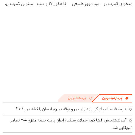
میخوای کمرت رو
مو، موی طبیعی
تا آیفون17 و بیت
میتونی کمرت رو
در منزل درمان
بکار!
کوین 🔥
در منزل درمان
کنی؟
کنی! 👈🏻
((پرسش‌نامه))
پرسش‌نامه
پربازدیدترین
پربحث‌ترین
نابغه ۱۵ ساله بلژیکی راز طول عمر و توقف پیری انسان را کشف می‌کند؟
آسوشیتدپرس افشا کرد: حملات سنگین ایران باعث ضربه مغزی ۷۰۰ نظامی
آمریکایی شد