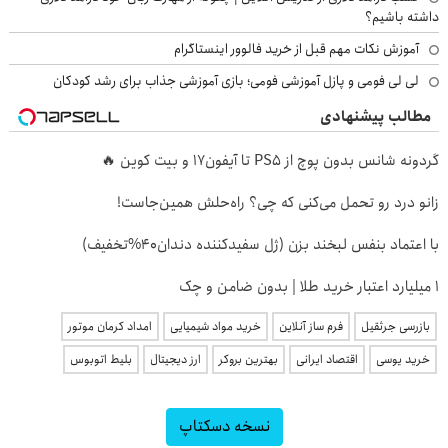
داشته باشیم؟
آموزش نکات مهم قبل از خرید فالوور اینستاگرام
لی لی فومی و پازل آموزشی فومی؛ بازی آموزشی جذاب برای رشد کودکان
مطالب پیشنهادی
گردونه شانس بدون پوچ از PS5 تا آیفون17 و بیت کوین 🔥
زانو درد رو تحمل می‌کنی که چی؟ راه‌حلش همین‌جاست!
با اعتماد بنفس لبخند بزن (ژل سفیدکننده دندان40%تخفیف)
۱ میلیارد اعتبار خرید طلا | بدون ضامن و چک
بازرسی جرثقیل
فرم ساز آنلاین
خرید مواد شیمیایی
امداد کرمان موتور
خرید یوسی
اقتصاد ایرانی
بهترین بروکر
ارز دیجیتال
بلیط اتوبوس
نسخه دسکتاپ