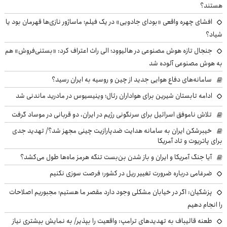
هستند؟
افشای چهره واقعی «بودای جادویی» در یک فیلم؛ ماساژور نازی‌ها قهرمان بود یا
شیاد؟
جنجال تازه هوش مصنوعی در هالیوود؛ الی راث اعتراف کرد: «بستنی‌فروش» هم
به هوش مصنوعی آلوده شد
سامانه‌های دفاع هوایی جدید از چین و روسیه به ایران رسید؟
ادامه تابستان شیرین برای هواداران رئال؛ وینیسیوس در مادرید ماندنی شد
تلاش ناموفق اسرائیل برای سرنگونی رژیم در ایران، دو قربانی در موساد گرفت
خیبرشکن ایران به سامانه هدایت ضدپارازیت چینی مجهز شد؟/ تهدید جدی
برای پاتریوت و تاد آمریکا
آیا جنگ آمریکا و ایران و باز شدن بن‌بست تنگه هرمز ماه‌ها طول می‌کشد؟
ضرغامی درباره ضرورت تغییر ریل در کشور: فرصت سوزی نکنیم
پزشکیان: اگر در خیابان مشکلی وجود دارد مقصر ما هستیم؛ مجبوریم اصلاحات
را انجام دهیم
طعنه قالیباف به تهدیدهای ترامپ: واقعیت را بپذیر/ به نمایش بیشتری نیاز