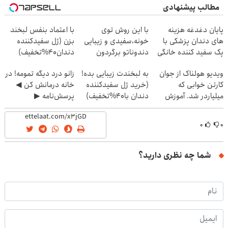
مطالب پیشنهادی
پایان دغدغه هزینه
با این روش توی
با اعتماد بنفس لبخند
های دندان پزشکی با
خونه،سفیدی و زیبایی
بزن (ژل سفیدکننده
پک سفید کننده خانگی
دندوناتو برگردون
دندان40%تخفیف)
(40%off)
ویدیو هولناک از جوان
به لبخندت زیبایی بده!
زانو درد دیگه تمومه! در
کارتن خوابی که
(خرید ژل سفیدکننده
خانه درمانش کن ◀
میلیاردر شد. آموزش
دندان با40%تخفیف)
پرسش‌نامه ▶
رایگان
۰
۰
شما چه نظری دارید؟