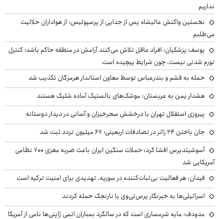
نداریم
نخستین واکنش عالیشاه پس از جدایی از پرسپولیس: از هواداران حلالیت
می‌طلبم
یوسف پزشکیان: افراد عاقل تلاش می‌کنند آرامش در منطقه حاکم باشد؛ کنترل
تورم شدنی نیست، چون شرایط پیچیده است
حمله به قشم و بندرعباس توسط معاون استاندار هرمزگان تکذیب شد
هشدار یمن به عربستان: موشک‌های بالستیک آماده شلیک هستند
پیروزی استقلال تهران با درخشش سحرخیزان و آسانی در دیدار دوستانه
جان باختن ۲۴ زائر در تصادفات اربعینی؛ ۶۷ میلیون تردد ثبت شد
آسوشیتدپرس افشا کرد: حملات سنگین ایران باعث ضربه مغزی ۷۰۰ نظامی
آمریکایی شد
فیدان: هر فعالیت بی‌ثبات‌کننده در سوریه، تهدیدی برای امنیت ترکیه است
اسرائیلی‌ها به خبرنگار پرس‌تی‌وی با نارنجک حمله کردند
مدودف: مایه شرمساری است که در سالگرد بمباران اتمی ژاپنی‌ها نامی از آمریکا