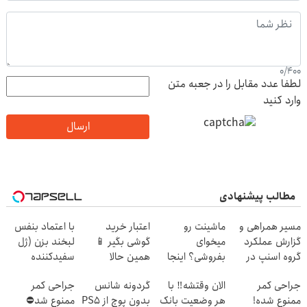
0
/
400
لطفا عدد مقابل را در جعبه متن
وارد کنید
ارسال
مطالب پیشنهادی
مسیر همراهی و
ماشینت رو
اعتبار خرید
با اعتماد بنفس
گزارش عملکرد
میخوای
گوشی بگیر 📱
لبخند بزن (ژل
گروه اسنپ در
بفروشی؟ اینجا
همین حالا
سفیدکننده
۱۴۰۴
یک روزه برات
درخواست اعتبار
دندان40%تخفیف)
جراحی کمر
الان وقتشه‼️ با
گردونه شانس
جراحی کمر
میفروشه
بده 🎯
ممنوع شده!
هر وضعیت بانک
بدون پوچ از PS5
ممنوع شد⛔