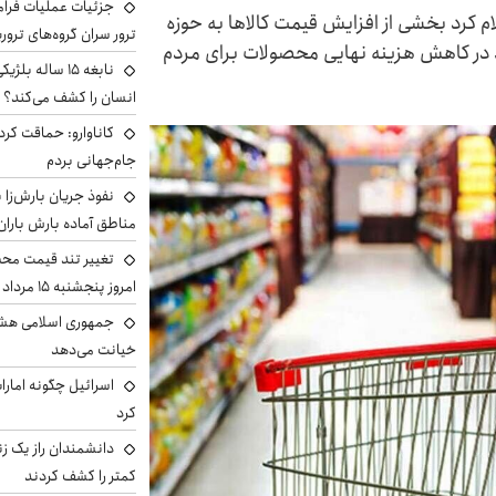
جزئیات عملیات فرامر
کرد بخشی از افزایش قیمت کالاها به حوزه
ترور سران گروه‌های ترو
د در کاهش هزینه نهایی محصولات برای مردم
نابغه ۱۵ ساله 
انسان را کشف می‌کند؟
کاناوارو: حماقت کردم
جام‌جهانی بردم
نفوذ جریان بارش‌زا ب
مناطق آماده بارش باران
تغییر تند قیمت محصو
امروز پنجشنبه ۱۵ مرداد ۱۴۰۵ +جدول
جمهوری اسلامی هشد
خیانت می‌دهد
اسرائیل چگونه امارا
کرد
دانشمندان راز یک زن
کمتر را کشف کردند