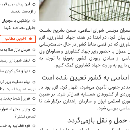
را از دست ندهید
پزشکیان با مجریان 
جلیلی مصاحبه نکرد!
 عمران مجلس شورای اسلامی، ضمن تشریح نشست
ان کرد: در ابتدا در هفته جهاد کشاورزی، لازم
آخرین مطالب
شاورزی که در اقصی نقاط کشور در حال خدمت‌رسانی
فرمان بازار طلا به 
 عمران با حضور وزیر جهاد کشاورزی و معاونان وی
ساسی از مبادی ورودی کشور، به‌ویژه با توجه به
لطفا شهرداری رسید
داریم به وزارت جهاد کشاورزی کمک کنیم.
تنها زندگی کردن سل
 اساسی به کشور تعیین شده است
پیام تسلیت وزیر ف
نادر جنوبی تأمین می‌شود، اظهار کرد: لازم بود در
نویسنده پیشکسوت مطب
ودی از کشورهای همسایه فعال‌تر شود. بر همین
فوری| شرط جدید برا
ی اسلامی ایران و سازمان راهداری برگزار شد تا
اساسی بررسی شود.
ردزنی محل استقرار ش
تماس تلفنی؟
 حمل و نقل بازمی‌گردد
قوه قضاییه به خدمت