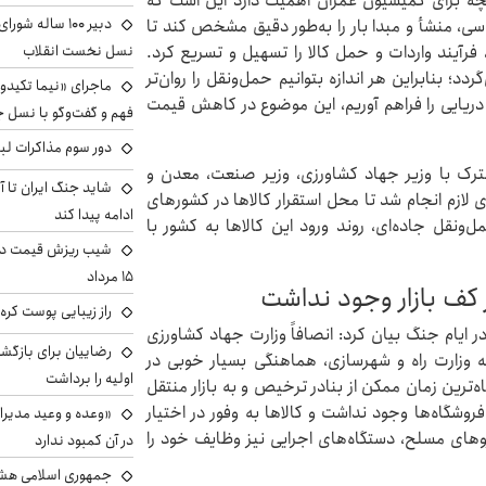
ه برای کمیسیون عمران اهمیت دارد این است که
دبیر ۱۰۰ ساله ش
سی، منشأ و مبدا بار را به‌طور دقیق مشخص کند تا
نسل نخست انقلاب
فرآیند واردات و حمل کالا را تسهیل و تسریع کرد.
؛ بنابراین هر اندازه بتوانیم حمل‌ونقل را روان‌تر
ماجرای «نیما تکیدو»
 دریایی را فراهم آوریم، این موضوع در کاهش قیمت
فهم و گفت‌وگو با نسل ج
دور سوم مذاکرات لبن
ترک با وزیر جهاد کشاورزی، وزیر صنعت، معدن و
شاید جنگ ایران تا 
ازم انجام شد تا محل استقرار کالاها در کشورهای
ادامه پیدا کند
نقل جاده‌ای، روند ورود این کالاها به کشور با
شیب ریزش قیمت دلار
۱۵ مرداد
کف بازار وجود نداشت
راز زیبایی پوست کره‌
ر ایام جنگ بیان کرد: انصافاً وزارت جهاد کشاورزی
رضاییان برای بازگش
ه وزارت راه و شهرسازی، هماهنگی بسیار خوبی در
اولیه را برداشت
ه‌ترین زمان ممکن از بنادر ترخیص و به بازار منتقل
شگاه‌ها وجود نداشت و کالاها به وفور در اختیار
«وعده و وعید مدیرا
روهای مسلح، دستگاه‌های اجرایی نیز وظایف خود را
در آن کمبود ندارد
جمهوری اسلامی هشد