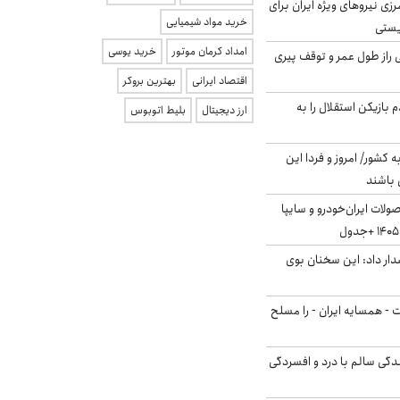
زی نیروهای ویژه ایران برای
خرید مواد شیمیایی
ریستی
امداد کرمان موتور
خرید یوسی
بلژیکی راز طول عمر و توقف پیری
اقتصاد ایرانی
بهترین بروکر
 بازیکن استقلال را به
ارز دیجیتال
بلیط اتوبوس
ه کشور/ امروز و فردا این
 باشند
لات ایران‌خودرو و سایپا
ار داد: این سخنان بوی
ت - همسایه ایران - را مسلح
دگی سالم با درد و افسردگی