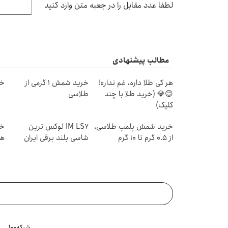
لطفا عدد مقابل را در جعبه متن وارد کنید
مطالب پیشنهادی
هر کی طلا داره، غم نداره!
خرید شمش 1 گرمی از
خر
😊💎 (خرید طلا با چند
طلاسی
کلیک)
خرید شمش پلمپ طلاسی،
IM LS7 لوکس ترین
از ۰.۵ گرم تا ۱۰ گرم
شاسی بلند برقی ایران
هز
شبکه۱۰۰