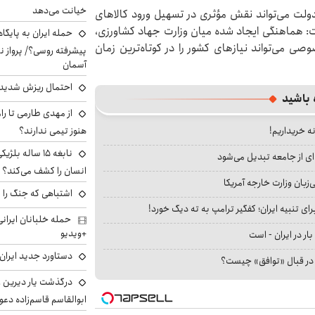
خیانت می‌دهد
 دولت می‌تواند نقش مؤثری در تسهیل ورود کالاهای
ت: هماهنگی ایجاد شده میان وزارت جهاد کشاورزی،
حمله ایران به پایگاه
 می‌تواند نیازهای کشور را در کوتاه‌ترین زمان
پیشرفته روسی؟/ پرواز ن
آسمان
احتمال ریزش شدید 
 باشید
از مهدی طارمی تا را
هنوز تیمی ندارند؟
نه خریداریم!
نابغه ۱۵ ساله 
ای از جامعه تبدیل می‌شود
انسان را کشف می‌کند؟
بان وزارت خارجه آمریکا
اشتباهی که جنگ را 
ای تنبیه ایران؛ کفگیر ترامپ به ته دیگ خورد!
+ویدیو
بار در ایران - است
دستاورد جدید ایران 
ا در قبال «توافق» چیست؟
درگذشت یار دیرین رو
ابوالقاسم قاسم‌زاده دع