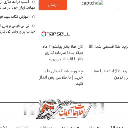
کسب درآمد دلاری از 
ارسال
مهارت زبان خود درآمد د
آموزش نکات مهم قبل 
لی لی فومی و پازل آ
جذاب برای رشد کودکان
ید طلا قسطی شد!!!!!!
الان طلا بخر پولشو 4 ماه
دیگه بده! سرمایه‌گذاری
طلا با اقساط بی‌بهره
خرید طلا آبشده با 100
چطور میشه قسطی طلا
ار تومن
خرید | با طلاسی پس انداز
کنید
صدسالگی
هم‌زبان
صدای مردم
یادداشت
انتشارات
آرشیو