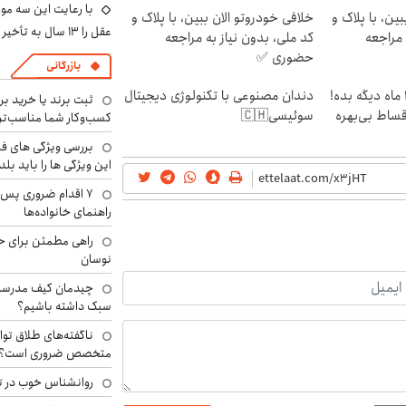
با رعایت این سه مور
ین، با پلاک و
خلافی خودروتو الان ببین، با پلاک و
عقل را ۱۳ سال به تأخیر بیندازید
 مراجعه
کد ملی، بدون نیاز به مراجعه
حضوری ✅
بازرگانی
الان طلا بخر پولشو 4 ماه دیگه بده!
دندان مصنوعی با تکنولوژی دیجیتال
ثبت برند یا خرید برن
اقساط بی‌بهره
سوئیسی🇨🇭
کسب‌وکار شما مناسب‌ت
بررسی ویژگی های فن
این ویژگی ها را باید بلد
۷ اقدام ضروری پس 
راهنمای خانواده‌ها
راهی مطمئن برای ح
نوسان
چیدمان کیف مدرسه؛
سبک داشته باشیم؟
ناگفته‌های طلاق توا
متخصص ضروری است؟
روانشناس خوب در ت