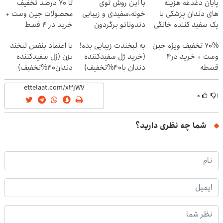
پایان دغدغه هزینه
با این روش توی
تا 70 درصد تخفیف
های دندان پزشکی با
خونه،سفیدی و زیبایی
محصولات جین وست +
پک سفید کننده خانگی
دندوناتو برگردون
خرید در 4 قسط
(40%off)
70% تخفیف ویژه جین
به لبخندت زیبایی بده!
با اعتماد بنفس لبخند
وست + خرید در4
(خرید ژل سفیدکننده
بزن (ژل سفیدکننده
قسطه
دندان با40%تخفیف)
دندان40%تخفیف)
۰
۱
شما چه نظری دارید؟