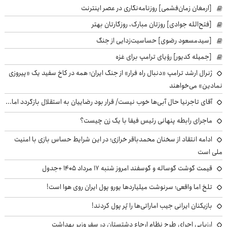
[ارمغان زمان‌فشمی] روزنامه‌نگاری در عصر اینترنت
[فتح‌الله جوادی] روزتان مبارک، روزگارتان بهتر
[سیدمسعود رضوی] حساسیت‌زدایی از جنگ
[جمیله کدیور] رؤیای ترامپ برای غزه
ژنرال ارشد ترامپ «دنبال راه فرار» از جنگ ایران؛ همه در کاخ سفید یک «پیروزی
نمادین» می‌خواهند
آقای تاجرنیا حال آبی‌ها خوب نیست/ قرار بود رضاییان به استقلال بازگردد اما...
ماجرای رابطه پنهانی رئیس فیفا با یک زن چیست؟
ادامه انتقاد از سخنان محمدباقر خرازی؛ در این شرایط حساس بازی با امنیت
ملی است
قیمت گوشت گوساله و گوسفند امروز شنبه ۱۷ مرداد ۱۴۰۵ +جدول
تلخ اما واقعی؛ سرنوشت میلیاردها یورو پول ایران روی هوا است!
بازیکنان ایرانی جیب اماراتی‌ها را پُر پول کردند!
ارزیابی اجرای طرح نظام ارجاع دشتستان در سفر وزیر بهداشت