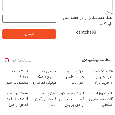
0
/
400
لطفا عدد مقابل را در جعبه متن
وارد کنید
ارسال
مطالب پیشنهادی
70% تخفیف
آهن پرایس،
جراحی کمر
تا 70 درصد
ویژه جین وست
خرید مطمئن
ممنوع شد⛔
تخفیف
+ خرید در4
آهن آلات
میتونی کمرت رو
محصولات جین
قسطه
در منزل درمان
وست + خرید در
قیمت روز آهن
قیمت روز میلگرد
آهن پرایس،
قیمت روز آهن
کنی! 👈🏻
4 قسط
آلات ساختمانی و
فقط با یک تماس
قیمت روز آهن
آلات فقط با یک
پرسش‌نامه
صنعتی
از آهن پرایس
آلات
تماس از آهن
پرایس