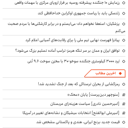
رزمایش ۱۰ جنگنده پیشرفته روسیه بر فراز اروپای مرکزی با مهمات واقعی
زلنسکی باید با ریاست جمهوری اوکراین خداحافظی کند
پزشکیان: استعفا نخواهم داد؛ می‌ایستم و در برابر کارشکنی‌ها با مردم صحبت
می‌کنم
پیاتزا فهرست نهایی تیم ملی را برای رقابت‌های آسیایی اعلام کرد
توافق ایران و عمان بر سر تنگه هرمز؛ ترامپ آماده تسلیم بزرگ می‌شود؟
بُرد ۳۰۰۰ کیلومتری جنگنده سوخو-۳۰ با مخزن سوخت ۹.۶ تُنی
آخرین مطالب
رمزگشایی از بحران ترسناکی که بعد از جنگ تشدید شد!
[منوچهر دین‌پرست] پایان «محک»
[امیرحسین نادری] سیاست هزینه‌زای عربستان
[امیرعلی ابوالفتح] انتخابات میشیگان و نشانه‌های تغییر در آمریکا
قیمت جدید برنج ایرانی، هندی و پاکستانی مشخص شد