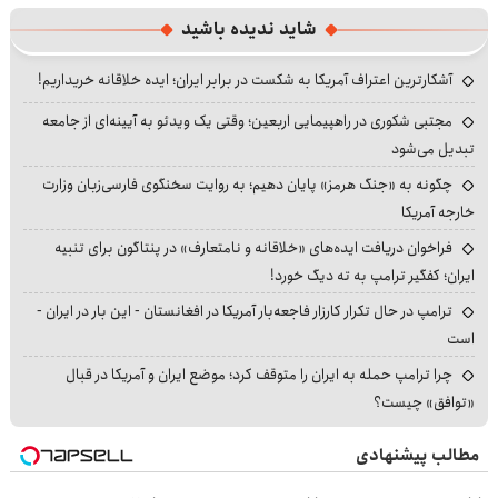
شاید ندیده باشید
آشکارترین اعتراف آمریکا به شکست در برابر ایران؛ ایده خلاقانه خریداریم!
مجتبی شکوری در راهپیمایی اربعین؛ وقتی یک ویدئو به آیینه‌ای از جامعه
تبدیل می‌شود
چگونه به «جنگ هرمز» پایان دهیم؛ به روایت سخنگوی فارسی‌زبان وزارت
خارجه آمریکا
فراخوان دریافت ایده‌های «خلاقانه و نامتعارف» در پنتاگون برای تنبیه
ایران؛ کفگیر ترامپ به ته دیگ خورد!
ترامپ در حال تکرار کارزار فاجعه‌بار آمریکا در افغانستان - این بار در ایران -
است
چرا ترامپ حمله به ایران را متوقف کرد؛ موضع ایران و آمریکا در قبال
«توافق» چیست؟
مطالب پیشنهادی